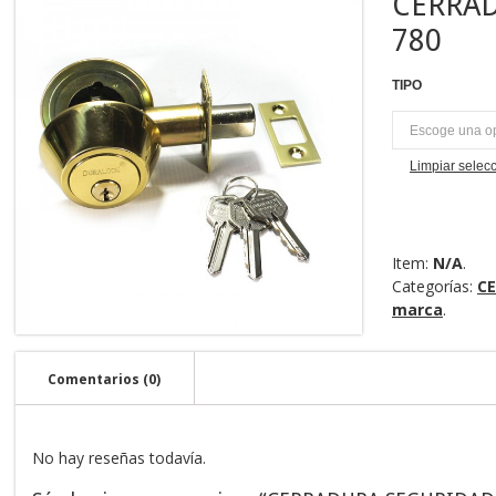
CERRA
780
TIPO
U
Limpiar selec
Item:
N/A
.
Categorías:
C
marca
.
Comentarios (0)
No hay reseñas todavía.