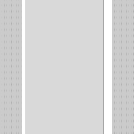
(8)
(850)
DURALOCK
(0)
BHOLER
(1)
HUNTER
(1)
BELLOTA
(1)
GREAT NECK
(1)
ACCURUDE
(1)
FGV
(1)
REPON
(1)
ITAKA
(2)
HYSSA
(1)
DUCASSE
(1)
DRAGON
(1)
STERLING
(5)
SPAR
(2)