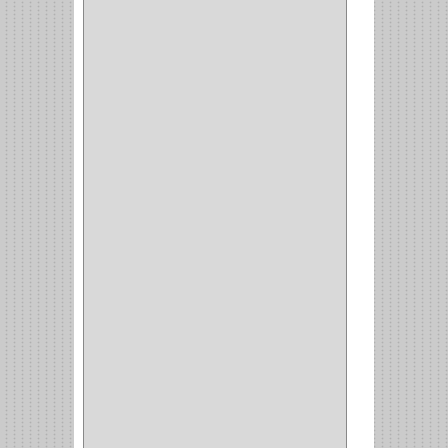
CIZALLAS
(1)
CEPILLO
(5)
CAJAS
(2)
BROCAS TUGTENO
(1)
BROCAS METAL
(1)
BROCAS
(26)
BROCA MURO
(3)
BROCA MADERA Y
LAMINA
(3)
BROCA TUGSTENO
(12)
BROCA VIDRIO
(1)
BROCA MADERA
(4)
BROCA MADERA
LAMINA
(2)
BROCAS MADERA
(1)