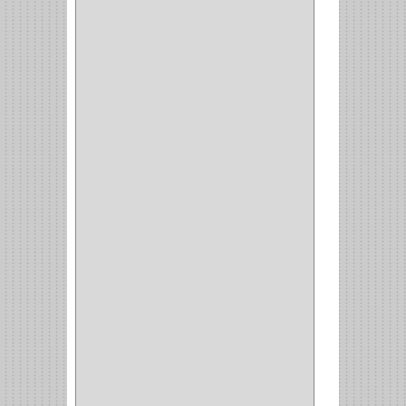
(42)
ACCESORIOS
(8)
CORDON TELEFONO
(1)
CONVERTIDORES
(5)
CLAVIJAS
(1)
CINTAS
(1)
CANALETAS
(1)
CAJAS
(1)
CAJA
(1)
MULTITOMA
(1)
CABLE
(5)
BOTONES
(2)
BOMBILLO
(7)
ALAMBRE
(3)
(73)