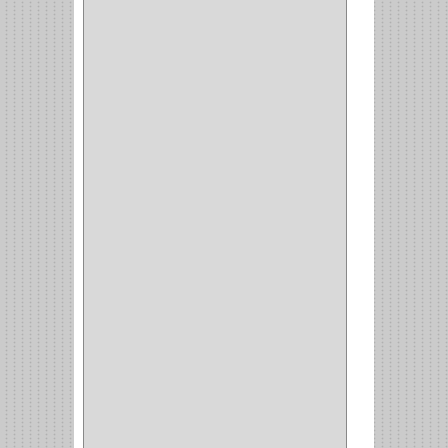
(220)
CILINDRO
(4)
PASADOR
(1)
CIERRA PUERTA
(4)
VITRINA
(1)
CAJON
(3)
OMBLIGO
(1)
GUANTERA
(2)
VITRINA OMBLIGO
(2)
CERRADURA VIDRIO
(4)
CERRADURA
SOBREPONER
(2)
CERRADURA MUEBLE
(18)
CERRADURA CILINDRICA
(6)
CERRADURA SEGURIDAD