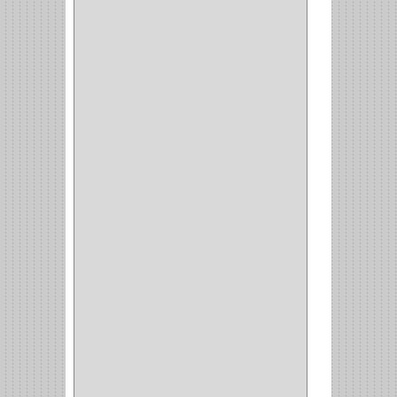
(10)
ENTRADA ALCOBA
(4)
PUERTA PRINCIPAL
(15)
CERRADURA CERROJO
(1)
CERRADURA ALCOBA
(10)
CERRADURA CAJON
(14)
CERRADURA TRAMPA
(3)
MANIJAS CERRADURASS
(1)
CERROJOS
(11)
CERRADURA GUANTERA
(11)
CERRADURA ESCRITORIO
(10)
CERRADURA PUERTA
(19)
CERRADURA ESCRITRIO
(1)