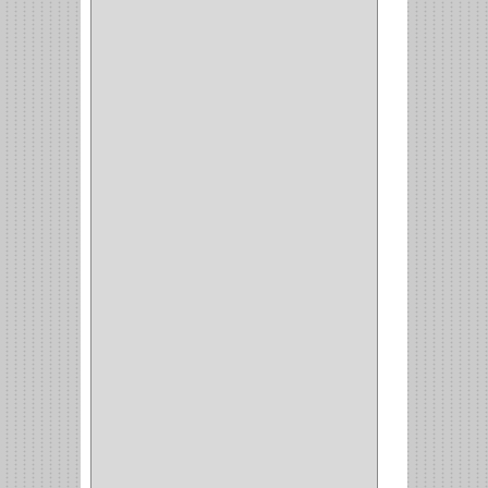
CLASIC
(3)
VERONA
(2)
NORTON
(1)
PRODUCTO IMPORTADO
Y NACIONAL
(54)
BEA
(1)
MORSE
(1)
3M
(1)
MASTER
(21)
SAFE
(34)
GEO
(7)
ELIS
(6)
CROIX
(8)
RABBIT
(1)
SCHLAGE
(36)