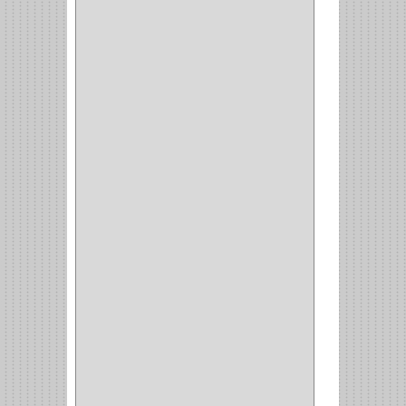
ESQUINAS MAGICAS
(3)
CUBIERTEROS
(4)
CONDIMENTEROS
(1)
CARRO LATERAL
(1)
CARRO BOTTELERO
(1)
CARRO ALACENA
(1)
CARRO
(2)
CANASTAS
(1)
CAMPANAS
(1)
BASURERAS
(4)
COPERO
(1)
AMORTIGUADOR
(1)
ALACENA
(5)
BANDEJA
(1)