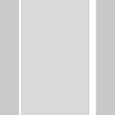
ARKA
(2)
INDUMA
(32)
BARTA
(1)
YALE
(32)
TESA
(2)
FUERTE
(24)
IMPAV
(3)
ELECTROCONTROL
(1)
TIMBERLINE
(1)
SURTEK
(1)
PRODUCTO IMPORTADO
(83)
RAYER
(1)
MC CASTI
(1)
AMIG
(30)