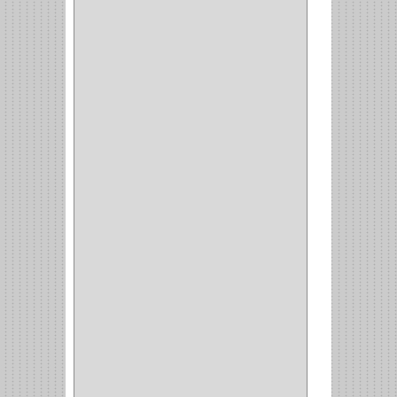
BISTURI
(8)
ALICATES
(22)
(49)
CAZUELAS
(10)
BOTONES
(38)
(4)
BROCHAS
(2)
(7)
ACOPLES
(1)
(35)
COMPRESOR
(1)
ACCESORIOS
(1)
REPUESTOS
(1)
NEUMATICA
(1)
(2)