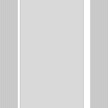
FERRARI
(1)
AVENTO
(0)
INDUSTRIAS GR
(1)
ARTEBOTON
(1)
BRONCECOL
(27)
SAGOLA
(1)
JANA
(1)
SILVANIA
(1)
TOOLCRAFT
(5)
SH
(1)
QUALITA
(4)
VERA
(16)
BH
(1)
INAFER
(2)
GYM
(4)