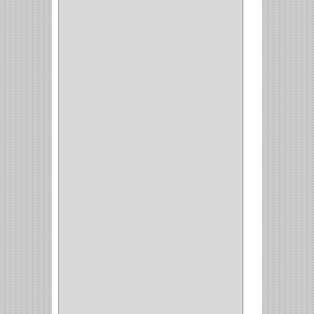
(1)
CANCAMO
(1)
(4)
CADENAS
(4)
(29)
CORRUGAS
(1)
PASADOR
(21)
PASADORES
(1)
BRAZOS
(4)
(25)
OFICINA
(11)
CORREDERAS
(11)
ACCESORIOS
(1)
COPERO
(1)
CLOSET
(7)