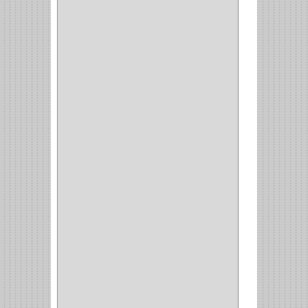
GENOVA
(2)
DOIMO
(1)
SALICE
(10)
MATABO
(1)
MEPLA
(2)
INROLA
(9)
ALIANCA
(5)
TORINO
(5)
HETTICH
(8)
CLASICC
(5)
GRASS
(7)
FEH
(13)
GATO
(17)
CONSUN
(1)
MOBILE
(16)
STAR
(7)