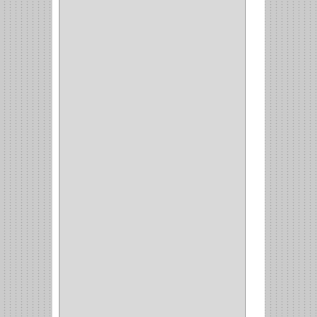
ARCEG
(1)
VARTA
(1)
DORCA
(1)
IDEACE
(27)
SEGUREX
(1)
EGRET
(1)
CISA
(10)
REJIPLAS
(6)
PERLES
(2)
MUNDIAL HUNTER
(1)
GUEPARDO
(1)
GALAXIE
(2)
INCOLMA
(2)
PEGASO
(2)
KINVARO
(1)
SAMET
(1)