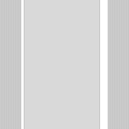
CERRADURA INCRUSTAR
(12)
CERROJO
(9)
(3)
(70)
OFICINA
(1)
ACCESORIOS
(1)
TUBO
(2)
SOPORTE
(1)
RIEL
(1)
PERFILES
(2)
ACCESORIOS
(3)
CORREDERAS
LATERALES
(1)
CORBATERO
(1)