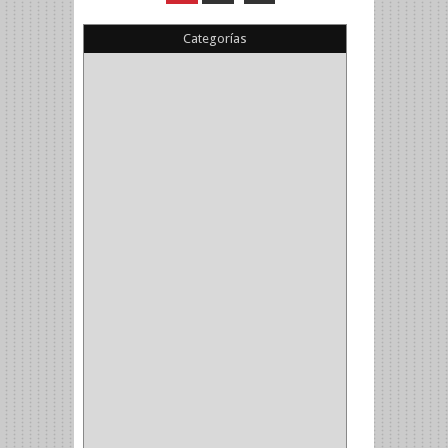
Categorías
(22)
(1)
(1)
(6)
PIEDRA COPA
(1)
CINTAS
(5)
ENMASCARAR
(1)
EMPAQUE
(1)
DOBLE FAZ
(2)
ANTIDESLIZANTE
(1)
(1)
(1)
(14)