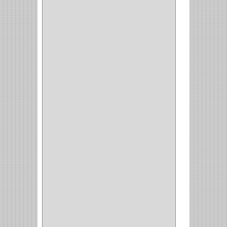
COCINA
(6)
BRAZOS
(6)
(34)
PULIDORA
(1)
TALADROS
(3)
CALADORA
(1)
ACCESORIOS
(5)
CUCHILLO
(2)
REPUESTO
(5)
CORTAVIDRIO
(1)
CORTABALDOSA
(1)
CORTA FRIO
(1)
CLAVADORA
(1)
(217)
WEBBER
(1)