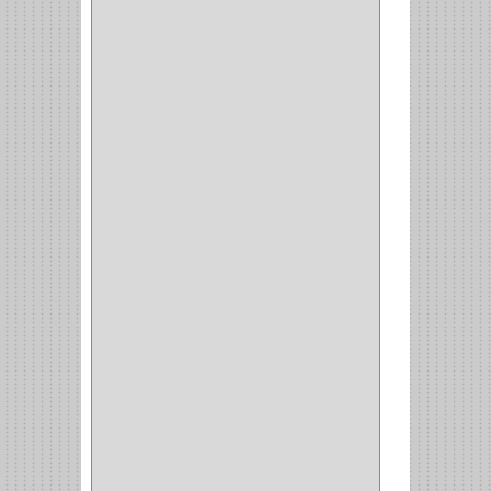
NEVERA
(1)
TIPO CASTELLANO
(1)
SEMI PARCHE
(14)
REDONDA
(1)
ACERO
(1)
VIDRIO
(9)
PIVOTE
(5)
PISO
(7)
PIANO
(2)
DOBLE ACCION ACERO
(3)
MAQUINA DE COSER
(2)
MALETIN
(1)
BISAGRAS
(1)
INVISIBLE TAMBOR
(6)
INVISIBLE
(7)