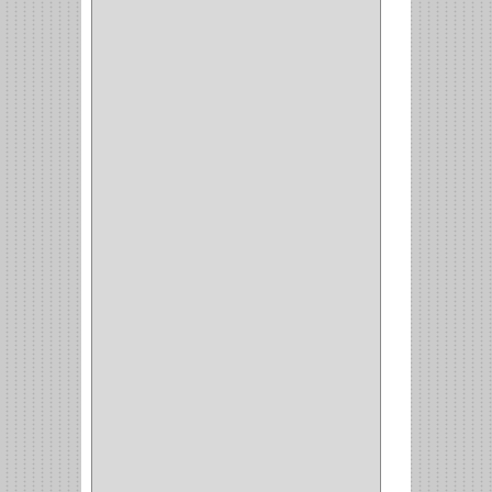
BARRAS
(1)
ADAPTADOR
(3)
CLOSET
(11)
ZAPATERO
(1)
SOPORTE
(3)
MESA PLANCHA
(1)
VESTIDO
(1)
JOYERO
(1)
PANTALONERO
(4)
COCINA
(37)
TORNO
(1)
PLATOS
(1)
PORTATAPAS
(1)
PORTAPAPEL
(2)
PLATEROS
(2)
ESQUINERO
(1)