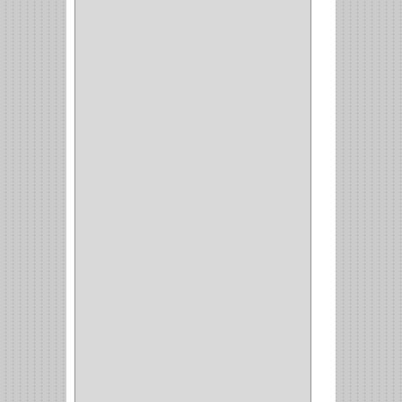
INTERIOR
(10)
INTEGRAL
(1)
OMEGA
(14)
PARCHE
(26)
TIPO PUERTA
(9)
GABINETE
(1)
EN T
(2)
DOBLE ACCION
(5)
GRADOS
(2)
135
(1)
107
(1)
BISAGRA
(3)
BIOMBO
(1)
BALINERA
(12)
MUEBLE
(47)
COMUN
(21)