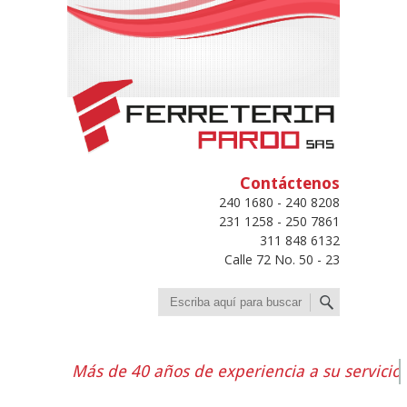
Contáctenos
240 1680 - 240 8208
231 1258 - 250 7861
311 848 6132
Calle 72 No. 50 - 23
Buscar
Más de 40 años de experiencia a su servicio