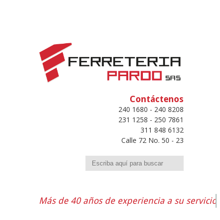
Contáctenos
240 1680 - 240 8208
231 1258 - 250 7861
311 848 6132
Calle 72 No. 50 - 23
Buscar
Más de 40 años de experiencia a su servicio