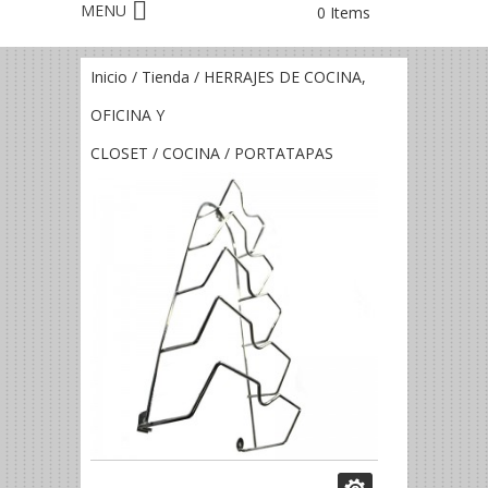
0 Items
Inicio
/
Tienda
/
HERRAJES DE COCINA,
OFICINA Y
CLOSET
/
COCINA
/ PORTATAPAS