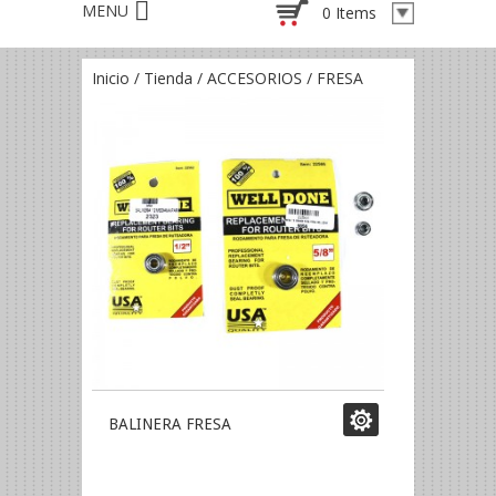
0 Items
Inicio
/
Tienda
/
ACCESORIOS
/ FRESA
BALINERA FRESA