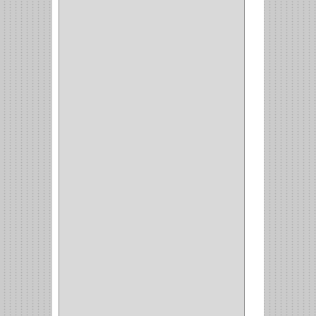
VITRINA
(1)
CAJON
(3)
OMBLIGO
(1)
GUANTERA
(2)
VITRINA OMBLIGO
(2)
CERRADURA VIDRIO
(4)
CERRADURA
SOBREPONER
(2)
CERRADURA MUEBLE
(18)
CERRADURA CILINDRICA
(6)
CERRADURA SEGURIDAD
(10)
ENTRADA ALCOBA
(4)
PUERTA PRINCIPAL
(15)
CERRADURA CERROJO
(1)
CERRADURA ALCOBA
(10)