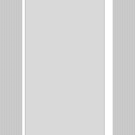
CALADORA
(1)
ACCESORIOS
(5)
CUCHILLO
(2)
REPUESTO
(5)
CORTAVIDRIO
(1)
CORTABALDOSA
(1)
CORTA FRIO
(1)
CLAVADORA
(1)
(217)
WEBBER
(1)
NEVERA
(1)
TIPO CASTELLANO
(1)
SEMI PARCHE
(14)
REDONDA
(1)
ACERO
(1)