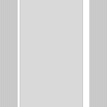
CLAVIJAS
(1)
CINTAS
(1)
CANALETAS
(1)
CAJAS
(1)
CAJA
(1)
MULTITOMA
(1)
CABLE
(5)
BOTONES
(2)
BOMBILLO
(7)
ALAMBRE
(3)
(73)
CIZALLAS
(1)
CEPILLO
(5)
CAJAS
(2)
BROCAS TUGTENO
(1)