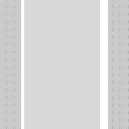
CARRO BOTTELERO
(1)
CARRO ALACENA
(1)
CARRO
(2)
CANASTAS
(1)
CAMPANAS
(1)
BASURERAS
(4)
COPERO
(1)
AMORTIGUADOR
(1)
ALACENA
(5)
BANDEJA
(1)
(42)
ACCESORIOS
(8)
CORDON TELEFONO
(1)
CONVERTIDORES
(5)