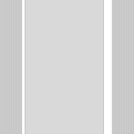
BELLOTA
(1)
GREAT NECK
(1)
ACCURUDE
(1)
FGV
(1)
REPON
(1)
ITAKA
(2)
HYSSA
(1)
DUCASSE
(1)
DRAGON
(1)
STERLING
(5)
SPAR
(2)
CLASIC
(3)
VERONA
(2)
NORTON
(1)
PRODUCTO IMPORTADO