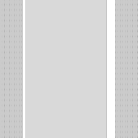
CERRADURA CAJON
(14)
CERRADURA TRAMPA
(3)
MANIJAS CERRADURASS
(1)
CERROJOS
(11)
CERRADURA GUANTERA
(11)
CERRADURA ESCRITORIO
(10)
CERRADURA PUERTA
(19)
CERRADURA ESCRITRIO
(1)
CERRADURA INCRUSTAR
(12)
CERROJO
(9)
(3)