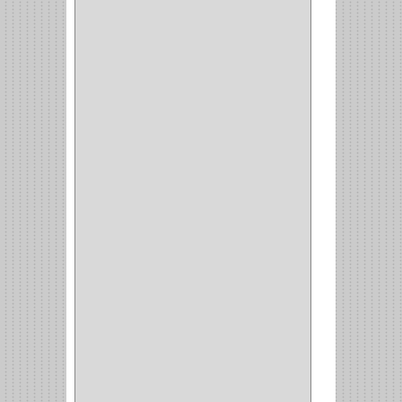
MESA PLANCHA
(1)
VESTIDO
(1)
JOYERO
(1)
PANTALONERO
(4)
COCINA
(37)
TORNO
(1)
PLATOS
(1)
PORTATAPAS
(1)
PORTAPAPEL
(2)
PLATEROS
(2)
ESQUINERO
(1)
ESQUINAS MAGICAS
(3)
CUBIERTEROS
(4)
CONDIMENTEROS
(1)
CARRO LATERAL
(1)