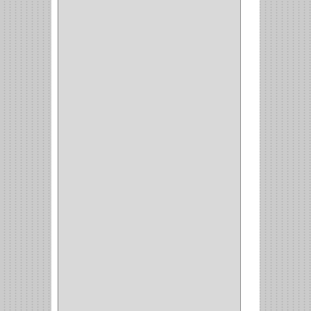
(1)
(6)
PIEDRA COPA
(1)
CINTAS
(5)
ENMASCARAR
(1)
EMPAQUE
(1)
DOBLE FAZ
(2)
ANTIDESLIZANTE
(1)
(1)
(1)
(14)
(1)
CANCAMO
(1)
(4)
CADENAS
(4)
(29)