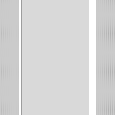
GABINETE
(1)
EN T
(2)
DOBLE ACCION
(5)
GRADOS
(2)
135
(1)
107
(1)
BISAGRA
(3)
BIOMBO
(1)
BALINERA
(12)
MUEBLE
(47)
COMUN
(21)
(220)
CILINDRO
(4)
PASADOR
(1)
CIERRA PUERTA
(4)