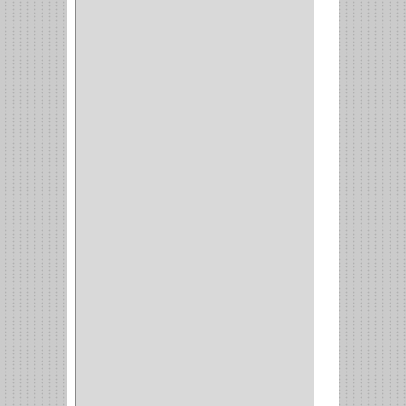
(4)
BROCHAS
(2)
(7)
ACOPLES
(1)
(35)
COMPRESOR
(1)
ACCESORIOS
(1)
REPUESTOS
(1)
NEUMATICA
(1)
(2)
(8)
(850)
DURALOCK
(0)
BHOLER
(1)
HUNTER
(1)