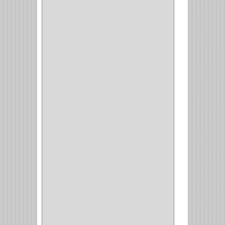
BROCAS METAL
(1)
BROCAS
(26)
BROCA MURO
(3)
BROCA MADERA Y
LAMINA
(3)
BROCA TUGSTENO
(12)
BROCA VIDRIO
(1)
BROCA MADERA
(4)
BROCA MADERA
LAMINA
(2)
BROCAS MADERA
(1)
BISTURI
(8)
ALICATES
(22)
(49)
CAZUELAS
(10)
BOTONES
(38)