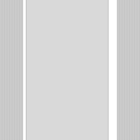
CORRUGAS
(1)
PASADOR
(21)
PASADORES
(1)
BRAZOS
(4)
(25)
OFICINA
(11)
CORREDERAS
(11)
ACCESORIOS
(1)
COPERO
(1)
CLOSET
(7)
COCINA
(6)
BRAZOS
(6)
(34)
PULIDORA
(1)
TALADROS
(3)