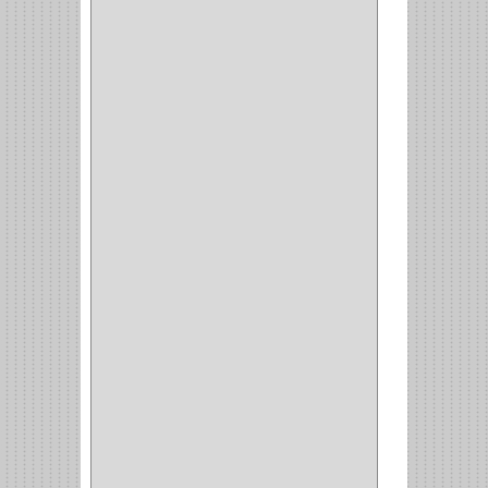
(70)
OFICINA
(1)
ACCESORIOS
(1)
TUBO
(2)
SOPORTE
(1)
RIEL
(1)
PERFILES
(2)
ACCESORIOS
(3)
CORREDERAS
LATERALES
(1)
CORBATERO
(1)
BARRAS
(1)
ADAPTADOR
(3)
CLOSET
(11)
ZAPATERO
(1)
SOPORTE
(3)