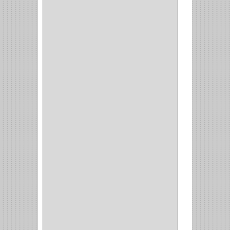
VIDRIO
(9)
PIVOTE
(5)
PISO
(7)
PIANO
(2)
DOBLE ACCION ACERO
(3)
MAQUINA DE COSER
(2)
MALETIN
(1)
BISAGRAS
(1)
INVISIBLE TAMBOR
(6)
INVISIBLE
(7)
INTERIOR
(10)
INTEGRAL
(1)
OMEGA
(14)
PARCHE
(26)
TIPO PUERTA
(9)