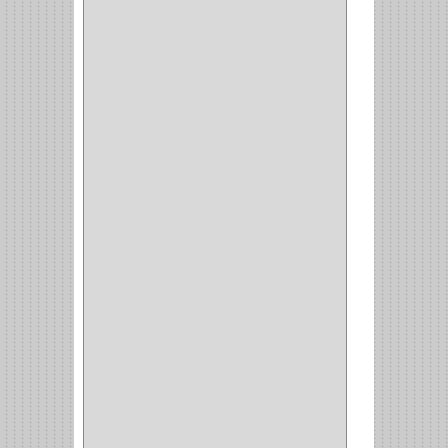
(1)
CANCAMO
(1)
(4)
CADENAS
(4)
(29)
CORRUGAS
(1)
PASADOR
(21)
PASADORES
(1)
BRAZOS
(4)
(25)
OFICINA
(11)
CORREDERAS
(11)
ACCESORIOS
(1)
COPERO
(1)
CLOSET
(7)