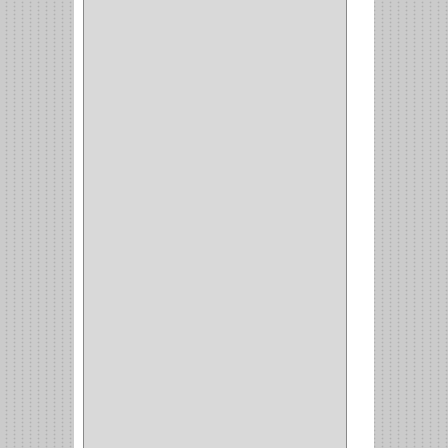
CIZALLAS
(1)
CEPILLO
(5)
CAJAS
(2)
BROCAS TUGTENO
(1)
BROCAS METAL
(1)
BROCAS
(26)
BROCA MURO
(3)
BROCA MADERA Y
LAMINA
(3)
BROCA TUGSTENO
(12)
BROCA VIDRIO
(1)
BROCA MADERA
(4)
BROCA MADERA
LAMINA
(2)
BROCAS MADERA
(1)