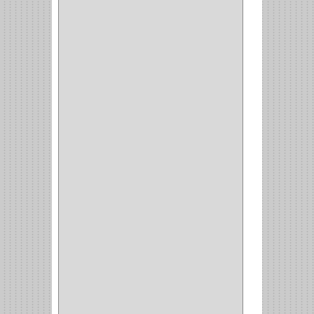
BARRAS
(1)
ADAPTADOR
(3)
CLOSET
(11)
ZAPATERO
(1)
SOPORTE
(3)
MESA PLANCHA
(1)
VESTIDO
(1)
JOYERO
(1)
PANTALONERO
(4)
COCINA
(37)
TORNO
(1)
PLATOS
(1)
PORTATAPAS
(1)
PORTAPAPEL
(2)
PLATEROS
(2)
ESQUINERO
(1)