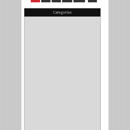
Categorías
(22)
(1)
(1)
(6)
PIEDRA COPA
(1)
CINTAS
(5)
ENMASCARAR
(1)
EMPAQUE
(1)
DOBLE FAZ
(2)
ANTIDESLIZANTE
(1)
(1)
(1)
(14)