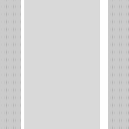
INTERIOR
(10)
INTEGRAL
(1)
OMEGA
(14)
PARCHE
(26)
TIPO PUERTA
(9)
GABINETE
(1)
EN T
(2)
DOBLE ACCION
(5)
GRADOS
(2)
135
(1)
107
(1)
BISAGRA
(3)
BIOMBO
(1)
BALINERA
(12)
MUEBLE
(47)