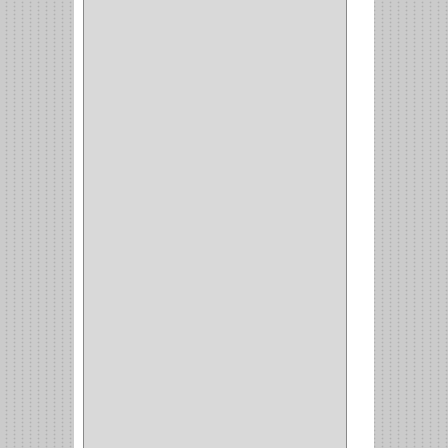
ESQUINAS MAGICAS
(3)
CUBIERTEROS
(4)
CONDIMENTEROS
(1)
CARRO LATERAL
(1)
CARRO BOTTELERO
(1)
CARRO ALACENA
(1)
CARRO
(2)
CANASTAS
(1)
CAMPANAS
(1)
BASURERAS
(4)
COPERO
(1)
AMORTIGUADOR
(1)
ALACENA
(5)
BANDEJA
(1)