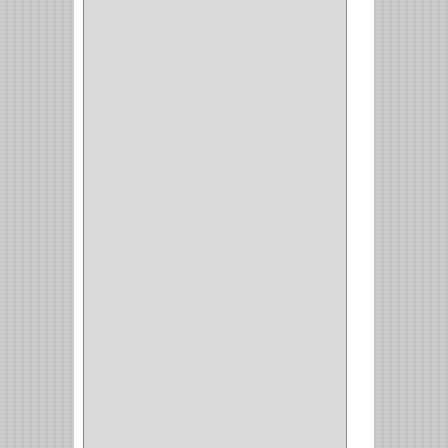
COMUN
(21)
(220)
CILINDRO
(4)
PASADOR
(1)
CIERRA PUERTA
(4)
VITRINA
(1)
CAJON
(3)
OMBLIGO
(1)
GUANTERA
(2)
VITRINA OMBLIGO
(2)
CERRADURA VIDRIO
(4)
CERRADURA
SOBREPONER
(2)
CERRADURA MUEBLE
(18)
CERRADURA CILINDRICA
(6)
CERRADURA SEGURIDAD