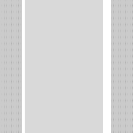
(42)
ACCESORIOS
(8)
CORDON TELEFONO
(1)
CONVERTIDORES
(5)
CLAVIJAS
(1)
CINTAS
(1)
CANALETAS
(1)
CAJAS
(1)
CAJA
(1)
MULTITOMA
(1)
CABLE
(5)
BOTONES
(2)
BOMBILLO
(7)
ALAMBRE
(3)
(73)