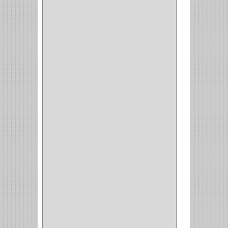
COCINA
(6)
BRAZOS
(6)
(34)
PULIDORA
(1)
TALADROS
(3)
CALADORA
(1)
ACCESORIOS
(5)
CUCHILLO
(2)
REPUESTO
(5)
CORTAVIDRIO
(1)
CORTABALDOSA
(1)
CORTA FRIO
(1)
CLAVADORA
(1)
(217)
WEBBER
(1)