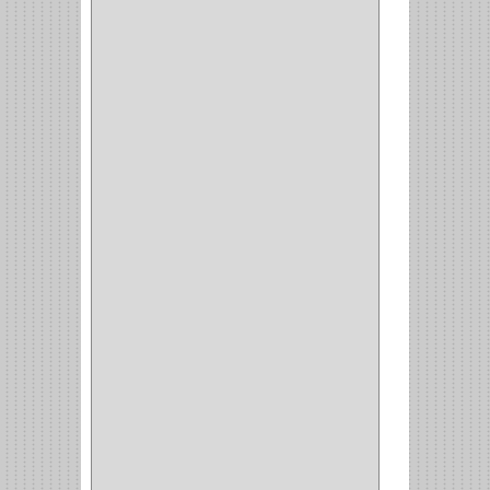
NEVERA
(1)
TIPO CASTELLANO
(1)
SEMI PARCHE
(14)
REDONDA
(1)
ACERO
(1)
VIDRIO
(9)
PIVOTE
(5)
PISO
(7)
PIANO
(2)
DOBLE ACCION ACERO
(3)
MAQUINA DE COSER
(2)
MALETIN
(1)
BISAGRAS
(1)
INVISIBLE TAMBOR
(6)
INVISIBLE
(7)