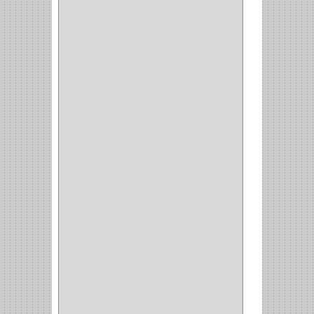
CERRADURA INCRUSTAR
(12)
CERROJO
(9)
(3)
(70)
OFICINA
(1)
ACCESORIOS
(1)
TUBO
(2)
SOPORTE
(1)
RIEL
(1)
PERFILES
(2)
ACCESORIOS
(3)
CORREDERAS
LATERALES
(1)
CORBATERO
(1)