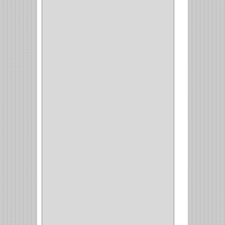
(10)
ENTRADA ALCOBA
(4)
PUERTA PRINCIPAL
(15)
CERRADURA CERROJO
(1)
CERRADURA ALCOBA
(10)
CERRADURA CAJON
(14)
CERRADURA TRAMPA
(3)
MANIJAS CERRADURASS
(1)
CERROJOS
(11)
CERRADURA GUANTERA
(11)
CERRADURA ESCRITORIO
(10)
CERRADURA PUERTA
(19)
CERRADURA ESCRITRIO
(1)