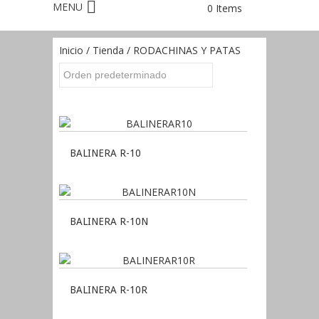
0 Items
Inicio
/
Tienda
/ RODACHINAS Y PATAS
BALINERA R-10
BALINERA R-10N
BALINERA R-10R