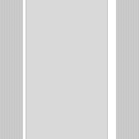
ITAKA
(2)
HYSSA
(1)
DUCASSE
(1)
DRAGON
(1)
STERLING
(5)
SPAR
(2)
CLASIC
(3)
VERONA
(2)
NORTON
(1)
PRODUCTO IMPORTADO
Y NACIONAL
(54)
BEA
(1)
MORSE
(1)
3M
(1)
MASTER
(21)