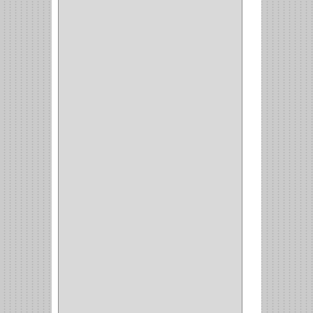
SH
(1)
QUALITA
(4)
VERA
(16)
BH
(1)
INAFER
(2)
GYM
(4)
GENOVA
(2)
DOIMO
(1)
SALICE
(10)
MATABO
(1)
MEPLA
(2)
INROLA
(9)
ALIANCA
(5)
TORINO
(5)
HETTICH
(8)
CLASICC
(5)