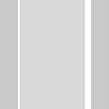
RIEL
(1)
PERFILES
(2)
ACCESORIOS
(3)
CORREDERAS
LATERALES
(1)
CORBATERO
(1)
BARRAS
(1)
ADAPTADOR
(3)
CLOSET
(11)
ZAPATERO
(1)
SOPORTE
(3)
MESA PLANCHA
(1)
VESTIDO
(1)
JOYERO
(1)
PANTALONERO
(4)
COCINA
(37)