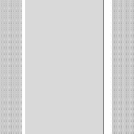
(12)
BROCA VIDRIO
(1)
BROCA MADERA
(4)
BROCA MADERA
LAMINA
(2)
BROCAS MADERA
(1)
BISTURI
(8)
ALICATES
(22)
(49)
CAZUELAS
(10)
BOTONES
(38)
(4)
BROCHAS
(2)
(7)
ACOPLES
(1)