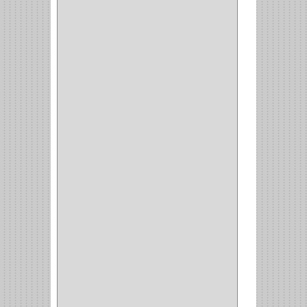
CLAVILLO
(1)
CIERRA PUERTA
(3)
PASADOR
(1)
VIDRIO
(1)
COCINA
(1)
CHAZOS
(1)
EMPAQUE
(1)
PISTOLA
(6)
BONETE
(1)
FRESA
(1)
CIERRA COPA
(1)
ARANDELAS
(1)
REPUESTOS
(1)
ANGULO
(1)
AMORTIGUADOR
(1)