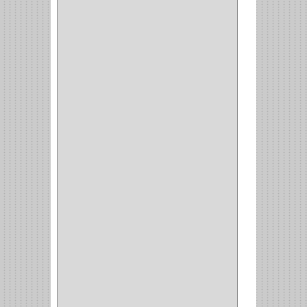
GUEPARDO
(1)
GALAXIE
(2)
INCOLMA
(2)
PEGASO
(2)
KINVARO
(1)
SAMET
(1)
FERRARI
(1)
AVENTO
(0)
INDUSTRIAS GR
(1)
ARTEBOTON
(1)
BRONCECOL
(27)
SAGOLA
(1)
JANA
(1)
SILVANIA
(1)
TOOLCRAFT
(5)