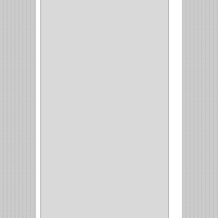
TORNO
(1)
PLATOS
(1)
PORTATAPAS
(1)
PORTAPAPEL
(2)
PLATEROS
(2)
ESQUINERO
(1)
ESQUINAS MAGICAS
(3)
CUBIERTEROS
(4)
CONDIMENTEROS
(1)
CARRO LATERAL
(1)
CARRO BOTTELERO
(1)
CARRO ALACENA
(1)
CARRO
(2)
CANASTAS
(1)