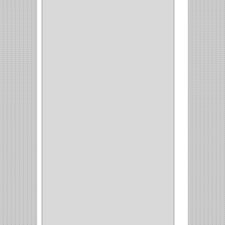
(35)
COMPRESOR
(1)
ACCESORIOS
(1)
REPUESTOS
(1)
NEUMATICA
(1)
(2)
(8)
(850)
DURALOCK
(0)
BHOLER
(1)
HUNTER
(1)
BELLOTA
(1)
GREAT NECK
(1)
ACCURUDE
(1)
FGV
(1)
REPON
(1)