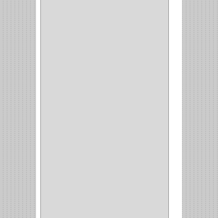
CAMPANAS
(1)
BASURERAS
(4)
COPERO
(1)
AMORTIGUADOR
(1)
ALACENA
(5)
BANDEJA
(1)
(42)
ACCESORIOS
(8)
CORDON TELEFONO
(1)
CONVERTIDORES
(5)
CLAVIJAS
(1)
CINTAS
(1)
CANALETAS
(1)
CAJAS
(1)
CAJA
(1)