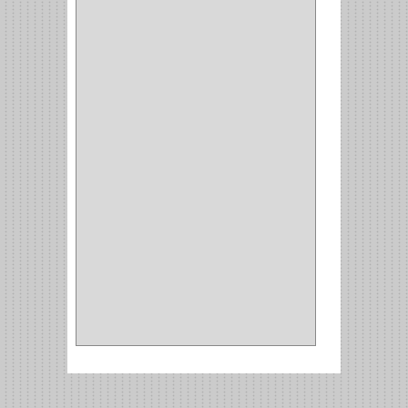
AMARRE
(1)
CORCHO
(1)
ALFILER
(1)
ALDABILLA
(1)
MAGNETICA
(2)
MADRIL
(2)
SIERRA COPA
(2)
COPA
(1)
BAHCO
(1)
ACOPLES
(2)
METALICA
(2)
ABRAZADERA
(1)