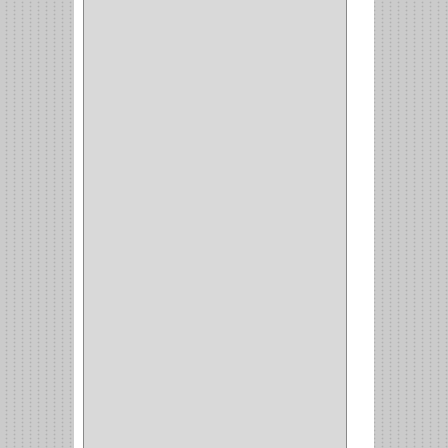
SURTEK
(1)
PRODUCTO IMPORTADO
(83)
RAYER
(1)
MC CASTI
(1)
AMIG
(30)
BLUM
(3)
RANGER
(4)
FORTE
(12)
STANLEY
(19)
SENCO
(3)
VALDERRAMA
(1)
AEROCOLOR
(1)
DISCOVER
(4)
IRWIN
(18)
TIMBERLY
(1)