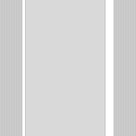
MULTITOMA
(1)
CABLE
(5)
BOTONES
(2)
BOMBILLO
(7)
ALAMBRE
(3)
(73)
CIZALLAS
(1)
CEPILLO
(5)
CAJAS
(2)
BROCAS TUGTENO
(1)
BROCAS METAL
(1)
BROCAS
(26)
BROCA MURO
(3)
BROCA MADERA Y
LAMINA
(3)
BROCA TUGSTENO