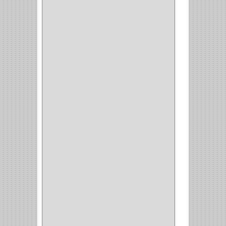
GRASS
(7)
FEH
(13)
GATO
(17)
CONSUN
(1)
MOBILE
(16)
STAR
(7)
ARKA
(2)
INDUMA
(32)
BARTA
(1)
YALE
(32)
TESA
(2)
FUERTE
(24)
IMPAV
(3)
ELECTROCONTROL
(1)
TIMBERLINE
(1)