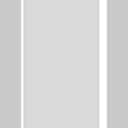
MAKITA
(7)
WELLDONE
(5)
IFEL
(1)
BAHCO
(3)
GRIVAL
(5)
MP TOOLS
(5)
DEWALT
(18)
DAVINCI
(4)
CRAFTSMAN
(2)
GREAT NEC
(1)
3EN1
(1)
PRODUCTO NACIONAL
(119)
TITAN
(2)
MPTOOLS
(2)
(51)