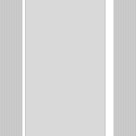
(3)
MAQUINA DE COSER
(2)
MALETIN
(1)
BISAGRAS
(1)
INVISIBLE TAMBOR
(6)
INVISIBLE
(7)
INTERIOR
(10)
INTEGRAL
(1)
OMEGA
(14)
PARCHE
(26)
TIPO PUERTA
(9)
GABINETE
(1)
EN T
(2)
DOBLE ACCION
(5)
GRADOS
(2)
135
(1)