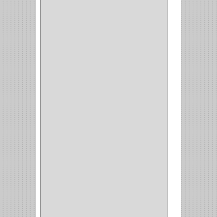
(25)
OFICINA
(11)
CORREDERAS
(11)
ACCESORIOS
(1)
COPERO
(1)
CLOSET
(7)
COCINA
(6)
BRAZOS
(6)
(34)
PULIDORA
(1)
TALADROS
(3)
CALADORA
(1)
ACCESORIOS
(5)
CUCHILLO
(2)
REPUESTO
(5)