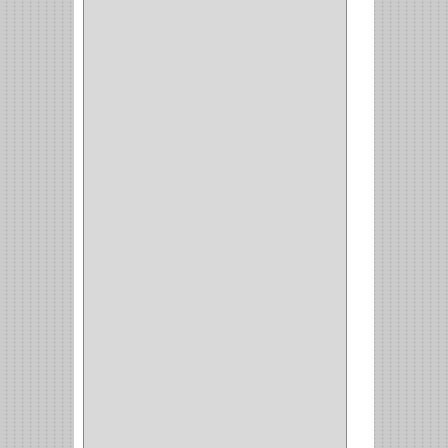
CERRADURA VIDRIO
(4)
CERRADURA
SOBREPONER
(2)
CERRADURA MUEBLE
(18)
CERRADURA CILINDRICA
(6)
CERRADURA SEGURIDAD
(10)
ENTRADA ALCOBA
(4)
PUERTA PRINCIPAL
(15)
CERRADURA CERROJO
(1)
CERRADURA ALCOBA
(10)
CERRADURA CAJON
(14)
CERRADURA TRAMPA
(3)
MANIJAS CERRADURASS
(1)
CERROJOS
(11)