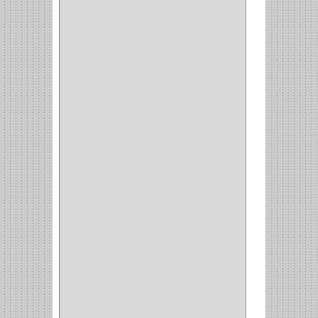
EMPAQUE
(1)
DOBLE FAZ
(2)
ANTIDESLIZANTE
(1)
(1)
(1)
(14)
(1)
CANCAMO
(1)
(4)
CADENAS
(4)
(29)
CORRUGAS
(1)
PASADOR
(21)
PASADORES
(1)
BRAZOS
(4)