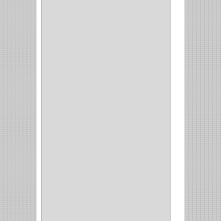
CORTAVIDRIO
(1)
CORTABALDOSA
(1)
CORTA FRIO
(1)
CLAVADORA
(1)
(217)
WEBBER
(1)
NEVERA
(1)
TIPO CASTELLANO
(1)
SEMI PARCHE
(14)
REDONDA
(1)
ACERO
(1)
VIDRIO
(9)
PIVOTE
(5)
PISO
(7)
PIANO
(2)
DOBLE ACCION ACERO