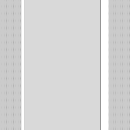
107
(1)
BISAGRA
(3)
BIOMBO
(1)
BALINERA
(12)
MUEBLE
(47)
COMUN
(21)
(220)
CILINDRO
(4)
PASADOR
(1)
CIERRA PUERTA
(4)
VITRINA
(1)
CAJON
(3)
OMBLIGO
(1)
GUANTERA
(2)
VITRINA OMBLIGO
(2)