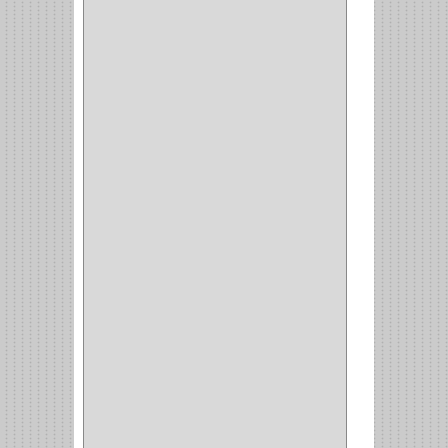
SAFE
(34)
GEO
(7)
ELIS
(6)
CROIX
(8)
RABBIT
(1)
SCHLAGE
(36)
ARCEG
(1)
VARTA
(1)
DORCA
(1)
IDEACE
(27)
SEGUREX
(1)
EGRET
(1)
CISA
(10)
REJIPLAS
(6)
PERLES
(2)
MUNDIAL HUNTER
(1)