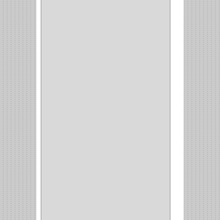
CERRADURA GUANTERA
(11)
CERRADURA ESCRITORIO
(10)
CERRADURA PUERTA
(19)
CERRADURA ESCRITRIO
(1)
CERRADURA INCRUSTAR
(12)
CERROJO
(9)
(3)
(70)
OFICINA
(1)
ACCESORIOS
(1)
TUBO
(2)
SOPORTE
(1)