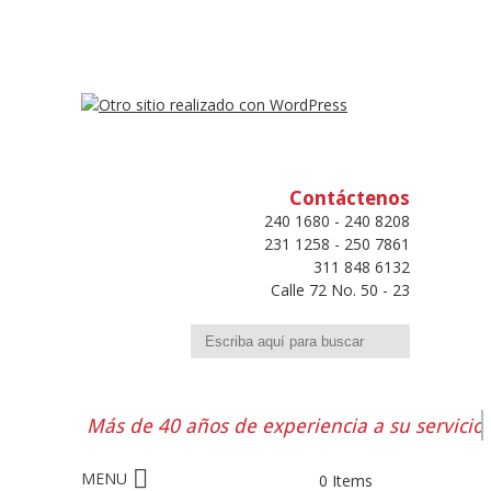
Contáctenos
240 1680 - 240 8208
231 1258 - 250 7861
311 848 6132
Calle 72 No. 50 - 23
Buscar
Más de 40 años de experiencia a su servicio
0 Items