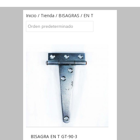
Inicio
/
Tienda
/
BISAGRAS
/ EN T
BISAGRA EN T GT-90-3