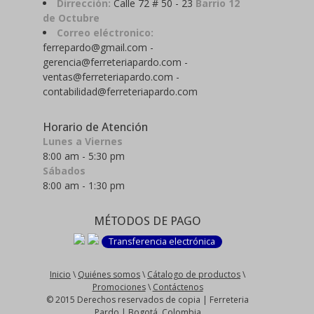
Dirrección:
Calle 72 # 50 - 23
Barrio 12
de Octubre
Correo eléctronico:
ferrepardo@gmail.com -
gerencia@ferreteriapardo.com -
ventas@ferreteriapardo.com -
contabilidad@ferreteriapardo.com
Horario de Atención
Lunes a Viernes
8:00 am - 5:30 pm
Sábados
8:00 am - 1:30 pm
MÉTODOS DE PAGO
Transferencia electrónica
Inicio
\
Quiénes somos
\
Cátalogo de productos
\
Promociones
\
Contáctenos
© 2015 Derechos reservados de copia | Ferreteria
Pardo | Bogotá, Colombia