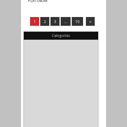
PLATINUM
1
2
3
…
10
»
Categorías
(22)
(1)
(1)
(6)
PIEDRA COPA
(1)
CINTAS
(5)
ENMASCARAR
(1)
EMPAQUE
(1)
DOBLE FAZ
(2)
ANTIDESLIZANTE
(1)