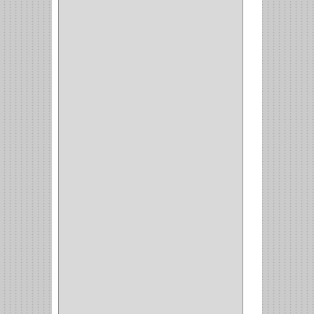
TORINO
(5)
HETTICH
(8)
CLASICC
(5)
GRASS
(7)
FEH
(13)
GATO
(17)
CONSUN
(1)
MOBILE
(16)
STAR
(7)
ARKA
(2)
INDUMA
(32)
BARTA
(1)
YALE
(32)
TESA
(2)
FUERTE
(24)