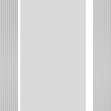
REJIPLAS
(6)
PERLES
(2)
MUNDIAL HUNTER
(1)
GUEPARDO
(1)
GALAXIE
(2)
INCOLMA
(2)
PEGASO
(2)
KINVARO
(1)
SAMET
(1)
FERRARI
(1)
AVENTO
(0)
INDUSTRIAS GR
(1)
ARTEBOTON
(1)
BRONCECOL
(27)
SAGOLA
(1)