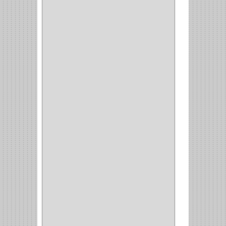
JANA
(1)
SILVANIA
(1)
TOOLCRAFT
(5)
SH
(1)
QUALITA
(4)
VERA
(16)
BH
(1)
INAFER
(2)
GYM
(4)
GENOVA
(2)
DOIMO
(1)
SALICE
(10)
MATABO
(1)
MEPLA
(2)
INROLA
(9)
ALIANCA
(5)