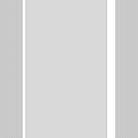
PASADOR
(21)
PASADORES
(1)
BRAZOS
(4)
(25)
OFICINA
(11)
CORREDERAS
(11)
ACCESORIOS
(1)
COPERO
(1)
CLOSET
(7)
COCINA
(6)
BRAZOS
(6)
(34)
PULIDORA
(1)
TALADROS
(3)
CALADORA
(1)