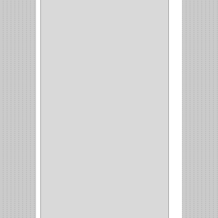
TITAN
(2)
MPTOOLS
(2)
(51)
CLAVILLO
(1)
CIERRA PUERTA
(3)
PASADOR
(1)
VIDRIO
(1)
COCINA
(1)
CHAZOS
(1)
EMPAQUE
(1)
PISTOLA
(6)
BONETE
(1)
FRESA
(1)
CIERRA COPA
(1)
ARANDELAS
(1)