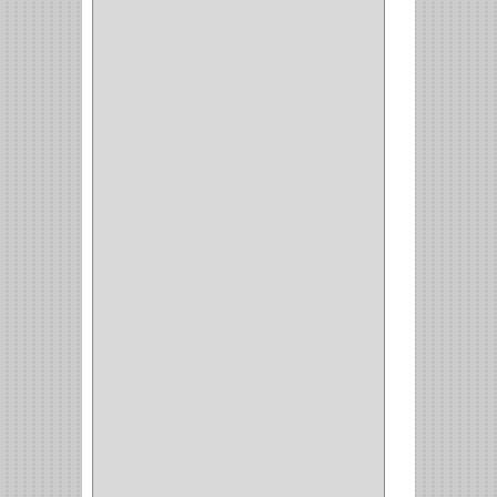
MORSE
(1)
3M
(1)
MASTER
(21)
SAFE
(34)
GEO
(7)
ELIS
(6)
CROIX
(8)
RABBIT
(1)
SCHLAGE
(36)
ARCEG
(1)
VARTA
(1)
DORCA
(1)
IDEACE
(27)
SEGUREX
(1)
EGRET
(1)
CISA
(10)