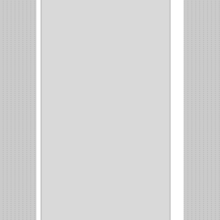
JOYERO
(1)
PANTALONERO
(4)
COCINA
(37)
TORNO
(1)
PLATOS
(1)
PORTATAPAS
(1)
PORTAPAPEL
(2)
PLATEROS
(2)
ESQUINERO
(1)
ESQUINAS MAGICAS
(3)
CUBIERTEROS
(4)
CONDIMENTEROS
(1)
CARRO LATERAL
(1)
CARRO BOTTELERO
(1)