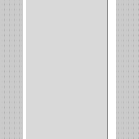
(7)
ACOPLES
(1)
(35)
COMPRESOR
(1)
ACCESORIOS
(1)
REPUESTOS
(1)
NEUMATICA
(1)
(2)
(8)
(850)
DURALOCK
(0)
BHOLER
(1)
HUNTER
(1)
BELLOTA
(1)