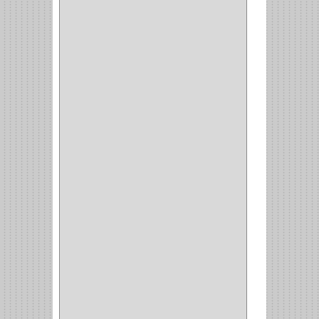
BROCA MURO
(3)
BROCA MADERA Y
LAMINA
(3)
BROCA TUGSTENO
(12)
BROCA VIDRIO
(1)
BROCA MADERA
(4)
BROCA MADERA
LAMINA
(2)
BROCAS MADERA
(1)
BISTURI
(8)
ALICATES
(22)
(49)
CAZUELAS
(10)
BOTONES
(38)
(4)
BROCHAS
(2)