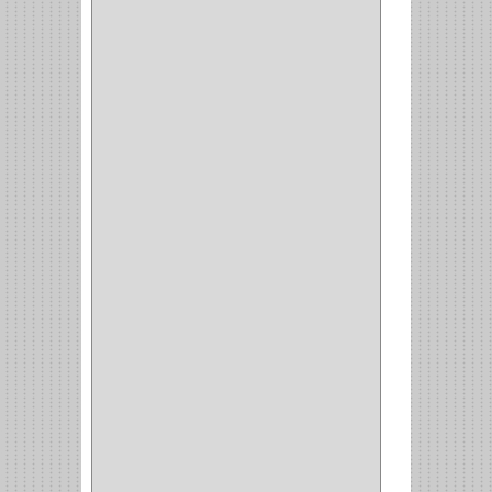
GREAT NECK
(1)
ACCURUDE
(1)
FGV
(1)
REPON
(1)
ITAKA
(2)
HYSSA
(1)
DUCASSE
(1)
DRAGON
(1)
STERLING
(5)
SPAR
(2)
CLASIC
(3)
VERONA
(2)
NORTON
(1)
PRODUCTO IMPORTADO
Y NACIONAL
(54)
BEA
(1)