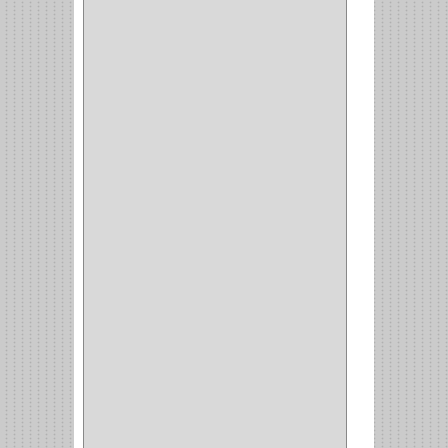
OMBLIGO
(1)
GUANTERA
(2)
VITRINA OMBLIGO
(2)
CERRADURA VIDRIO
(4)
CERRADURA
SOBREPONER
(2)
CERRADURA MUEBLE
(18)
CERRADURA CILINDRICA
(6)
CERRADURA SEGURIDAD
(10)
ENTRADA ALCOBA
(4)
PUERTA PRINCIPAL
(15)
CERRADURA CERROJO
(1)
CERRADURA ALCOBA
(10)
CERRADURA CAJON
(14)