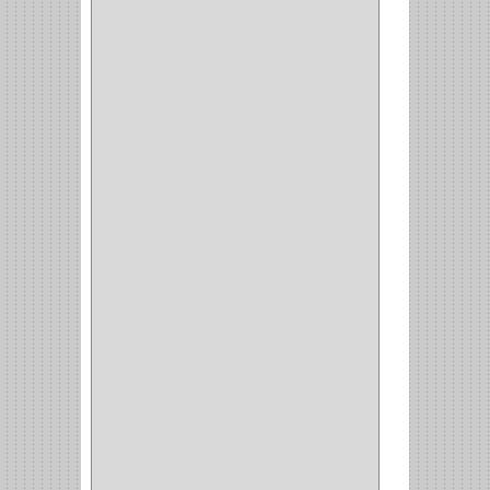
DISCOVER
(4)
IRWIN
(18)
TIMBERLY
(1)
MAKITA
(7)
WELLDONE
(5)
IFEL
(1)
BAHCO
(3)
GRIVAL
(5)
MP TOOLS
(5)
DEWALT
(18)
DAVINCI
(4)
CRAFTSMAN
(2)
GREAT NEC
(1)
3EN1
(1)
PRODUCTO NACIONAL
(119)