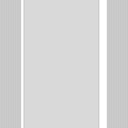
CARRO ALACENA
(1)
CARRO
(2)
CANASTAS
(1)
CAMPANAS
(1)
BASURERAS
(4)
COPERO
(1)
AMORTIGUADOR
(1)
ALACENA
(5)
BANDEJA
(1)
(42)
ACCESORIOS
(8)
CORDON TELEFONO
(1)
CONVERTIDORES
(5)
CLAVIJAS
(1)
CINTAS
(1)