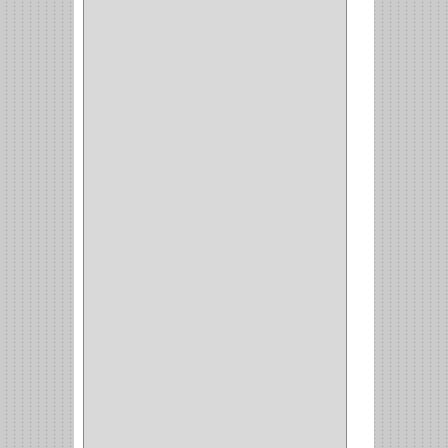
CERRADURA TRAMPA
(3)
MANIJAS CERRADURASS
(1)
CERROJOS
(11)
CERRADURA GUANTERA
(11)
CERRADURA ESCRITORIO
(10)
CERRADURA PUERTA
(19)
CERRADURA ESCRITRIO
(1)
CERRADURA INCRUSTAR
(12)
CERROJO
(9)
(3)
(70)
OFICINA
(1)