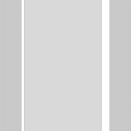
REPUESTOS
(1)
ANGULO
(1)
AMORTIGUADOR
(1)
AMARRE
(1)
CORCHO
(1)
ALFILER
(1)
ALDABILLA
(1)
MAGNETICA
(2)
MADRIL
(2)
SIERRA COPA
(2)
COPA
(1)
BAHCO
(1)
ACOPLES
(2)
METALICA
(2)
ABRAZADERA
(1)