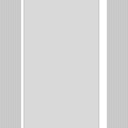
ACCESORIOS
(5)
CUCHILLO
(2)
REPUESTO
(5)
CORTAVIDRIO
(1)
CORTABALDOSA
(1)
CORTA FRIO
(1)
CLAVADORA
(1)
(217)
WEBBER
(1)
NEVERA
(1)
TIPO CASTELLANO
(1)
SEMI PARCHE
(14)
REDONDA
(1)
ACERO
(1)
VIDRIO
(9)
PIVOTE
(5)