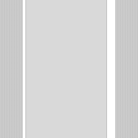
CANALETAS
(1)
CAJAS
(1)
CAJA
(1)
MULTITOMA
(1)
CABLE
(5)
BOTONES
(2)
BOMBILLO
(7)
ALAMBRE
(3)
(73)
CIZALLAS
(1)
CEPILLO
(5)
CAJAS
(2)
BROCAS TUGTENO
(1)
BROCAS METAL
(1)
BROCAS
(26)