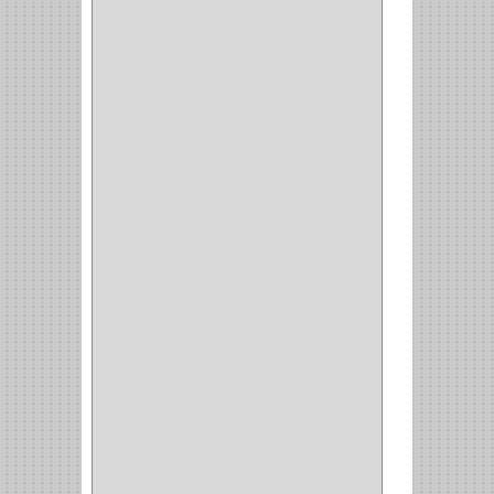
IMPAV
(3)
ELECTROCONTROL
(1)
TIMBERLINE
(1)
SURTEK
(1)
PRODUCTO IMPORTADO
(83)
RAYER
(1)
MC CASTI
(1)
AMIG
(30)
BLUM
(3)
RANGER
(4)
FORTE
(12)
STANLEY
(19)
SENCO
(3)
VALDERRAMA
(1)
AEROCOLOR
(1)