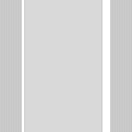
EN T
(2)
DOBLE ACCION
(5)
GRADOS
(2)
135
(1)
107
(1)
BISAGRA
(3)
BIOMBO
(1)
BALINERA
(12)
MUEBLE
(47)
COMUN
(21)
(220)
CILINDRO
(4)
PASADOR
(1)
CIERRA PUERTA
(4)
VITRINA
(1)
CAJON
(3)