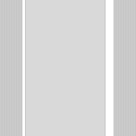
PISO
(7)
PIANO
(2)
DOBLE ACCION ACERO
(3)
MAQUINA DE COSER
(2)
MALETIN
(1)
BISAGRAS
(1)
INVISIBLE TAMBOR
(6)
INVISIBLE
(7)
INTERIOR
(10)
INTEGRAL
(1)
OMEGA
(14)
PARCHE
(26)
TIPO PUERTA
(9)
GABINETE
(1)