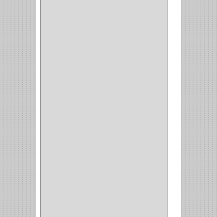
ACCESORIOS
(1)
TUBO
(2)
SOPORTE
(1)
RIEL
(1)
PERFILES
(2)
ACCESORIOS
(3)
CORREDERAS
LATERALES
(1)
CORBATERO
(1)
BARRAS
(1)
ADAPTADOR
(3)
CLOSET
(11)
ZAPATERO
(1)
SOPORTE
(3)
MESA PLANCHA
(1)
VESTIDO
(1)