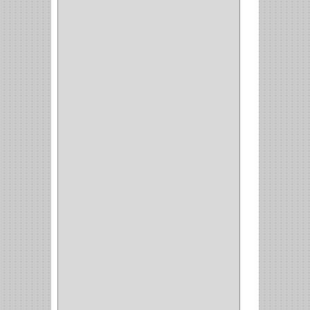
PIEDRA COPA
(1)
CINTAS
(5)
ENMASCARAR
(1)
EMPAQUE
(1)
DOBLE FAZ
(2)
ANTIDESLIZANTE
(1)
(1)
(1)
(14)
(1)
CANCAMO
(1)
(4)
CADENAS
(4)
(29)
CORRUGAS
(1)