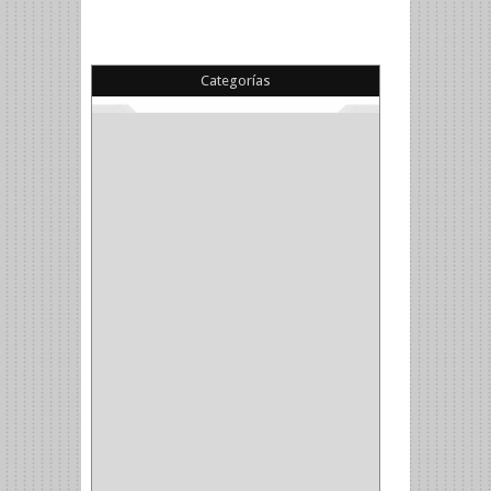
Categorías
(22)
(1)
(1)
(6)
PIEDRA COPA
(1)
CINTAS
(5)
ENMASCARAR
(1)
EMPAQUE
(1)
DOBLE FAZ
(2)
ANTIDESLIZANTE
(1)
(1)
(1)