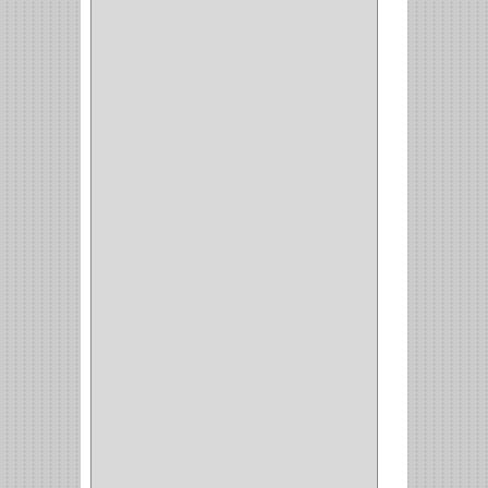
SCHLAGE
(36)
ARCEG
(1)
VARTA
(1)
DORCA
(1)
IDEACE
(27)
SEGUREX
(1)
EGRET
(1)
CISA
(10)
REJIPLAS
(6)
PERLES
(2)
MUNDIAL HUNTER
(1)
GUEPARDO
(1)
GALAXIE
(2)
INCOLMA
(2)
PEGASO
(2)
KINVARO
(1)