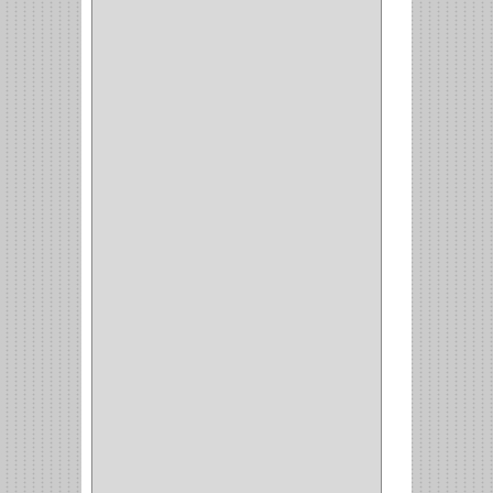
GYM
(4)
GENOVA
(2)
DOIMO
(1)
SALICE
(10)
MATABO
(1)
MEPLA
(2)
INROLA
(9)
ALIANCA
(5)
TORINO
(5)
HETTICH
(8)
CLASICC
(5)
GRASS
(7)
FEH
(13)
GATO
(17)
CONSUN
(1)