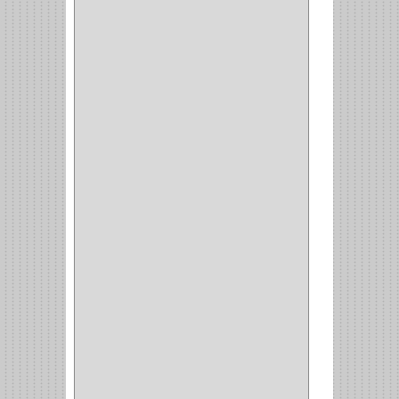
ESQUINERO
(1)
ESQUINAS MAGICAS
(3)
CUBIERTEROS
(4)
CONDIMENTEROS
(1)
CARRO LATERAL
(1)
CARRO BOTTELERO
(1)
CARRO ALACENA
(1)
CARRO
(2)
CANASTAS
(1)
CAMPANAS
(1)
BASURERAS
(4)
COPERO
(1)
AMORTIGUADOR
(1)
ALACENA
(5)