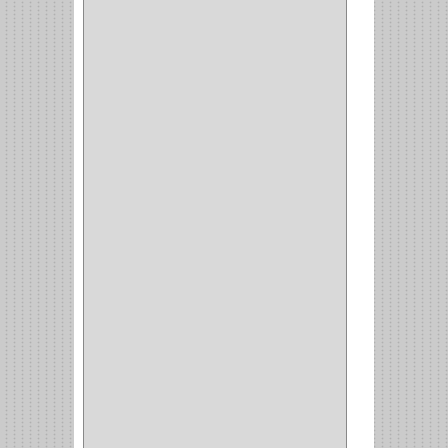
CERRADURA SEGURIDAD
(10)
ENTRADA ALCOBA
(4)
PUERTA PRINCIPAL
(15)
CERRADURA CERROJO
(1)
CERRADURA ALCOBA
(10)
CERRADURA CAJON
(14)
CERRADURA TRAMPA
(3)
MANIJAS CERRADURASS
(1)
CERROJOS
(11)
CERRADURA GUANTERA
(11)
CERRADURA ESCRITORIO
(10)
CERRADURA PUERTA
(19)