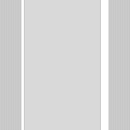
CLOSET
(7)
COCINA
(6)
BRAZOS
(6)
(34)
PULIDORA
(1)
TALADROS
(3)
CALADORA
(1)
ACCESORIOS
(5)
CUCHILLO
(2)
REPUESTO
(5)
CORTAVIDRIO
(1)
CORTABALDOSA
(1)
CORTA FRIO
(1)
CLAVADORA
(1)
(217)