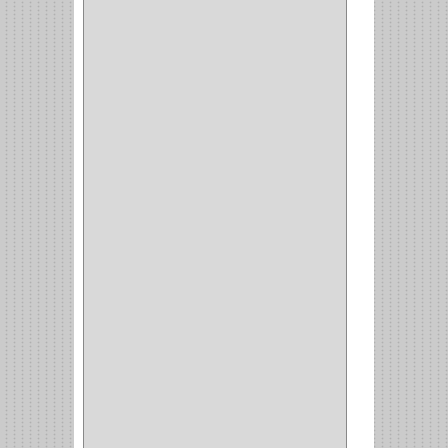
BANDEJA
(1)
(42)
ACCESORIOS
(8)
CORDON TELEFONO
(1)
CONVERTIDORES
(5)
CLAVIJAS
(1)
CINTAS
(1)
CANALETAS
(1)
CAJAS
(1)
CAJA
(1)
MULTITOMA
(1)
CABLE
(5)
BOTONES
(2)
BOMBILLO
(7)
ALAMBRE
(3)