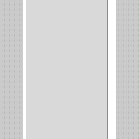
WEBBER
(1)
NEVERA
(1)
TIPO CASTELLANO
(1)
SEMI PARCHE
(14)
REDONDA
(1)
ACERO
(1)
VIDRIO
(9)
PIVOTE
(5)
PISO
(7)
PIANO
(2)
DOBLE ACCION ACERO
(3)
MAQUINA DE COSER
(2)
MALETIN
(1)
BISAGRAS
(1)
INVISIBLE TAMBOR
(6)