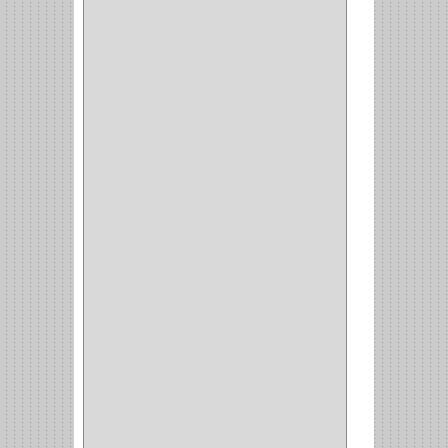
CERRADURA ESCRITRIO
(1)
CERRADURA INCRUSTAR
(12)
CERROJO
(9)
(3)
(70)
OFICINA
(1)
ACCESORIOS
(1)
TUBO
(2)
SOPORTE
(1)
RIEL
(1)
PERFILES
(2)
ACCESORIOS
(3)
CORREDERAS
LATERALES
(1)