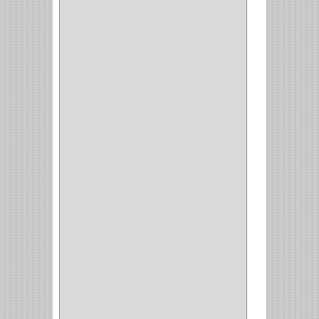
INVISIBLE
(7)
INTERIOR
(10)
INTEGRAL
(1)
OMEGA
(14)
PARCHE
(26)
TIPO PUERTA
(9)
GABINETE
(1)
EN T
(2)
DOBLE ACCION
(5)
GRADOS
(2)
135
(1)
107
(1)
BISAGRA
(3)
BIOMBO
(1)
BALINERA
(12)