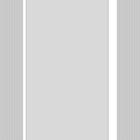
SAMET
(1)
FERRARI
(1)
AVENTO
(0)
INDUSTRIAS GR
(1)
ARTEBOTON
(1)
BRONCECOL
(27)
SAGOLA
(1)
JANA
(1)
SILVANIA
(1)
TOOLCRAFT
(5)
SH
(1)
QUALITA
(4)
VERA
(16)
BH
(1)
INAFER
(2)