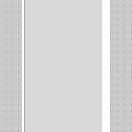
CORBATERO
(1)
BARRAS
(1)
ADAPTADOR
(3)
CLOSET
(11)
ZAPATERO
(1)
SOPORTE
(3)
MESA PLANCHA
(1)
VESTIDO
(1)
JOYERO
(1)
PANTALONERO
(4)
COCINA
(37)
TORNO
(1)
PLATOS
(1)
PORTATAPAS
(1)
PORTAPAPEL
(2)
PLATEROS
(2)