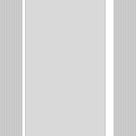
MUEBLE
(47)
COMUN
(21)
(220)
CILINDRO
(4)
PASADOR
(1)
CIERRA PUERTA
(4)
VITRINA
(1)
CAJON
(3)
OMBLIGO
(1)
GUANTERA
(2)
VITRINA OMBLIGO
(2)
CERRADURA VIDRIO
(4)
CERRADURA
SOBREPONER
(2)
CERRADURA MUEBLE
(18)
CERRADURA CILINDRICA
(6)