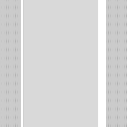
BROCAS MADERA
(1)
BISTURI
(8)
ALICATES
(22)
(49)
CAZUELAS
(10)
BOTONES
(38)
(4)
BROCHAS
(2)
(7)
ACOPLES
(1)
(35)
COMPRESOR
(1)
ACCESORIOS
(1)
REPUESTOS
(1)
NEUMATICA
(1)