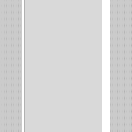
(2)
(8)
(850)
DURALOCK
(0)
BHOLER
(1)
HUNTER
(1)
BELLOTA
(1)
GREAT NECK
(1)
ACCURUDE
(1)
FGV
(1)
REPON
(1)
ITAKA
(2)
HYSSA
(1)
DUCASSE
(1)
DRAGON
(1)