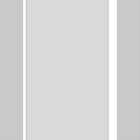
MP TOOLS
(5)
DEWALT
(18)
DAVINCI
(4)
CRAFTSMAN
(2)
GREAT NEC
(1)
3EN1
(1)
PRODUCTO NACIONAL
(119)
TITAN
(2)
MPTOOLS
(2)
(51)
CLAVILLO
(1)
CIERRA PUERTA
(3)
PASADOR
(1)
VIDRIO
(1)