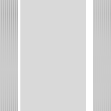
(14)
(1)
CANCAMO
(1)
(4)
CADENAS
(4)
(29)
CORRUGAS
(1)
PASADOR
(21)
PASADORES
(1)
BRAZOS
(4)
(25)
OFICINA
(11)
CORREDERAS
(11)
ACCESORIOS
(1)
COPERO
(1)