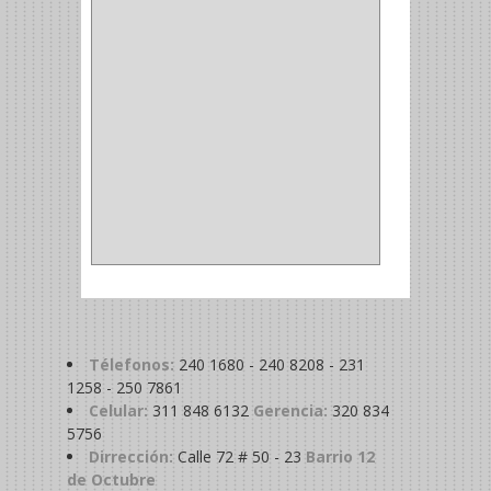
MADRIL
(2)
SIERRA COPA
(2)
COPA
(1)
BAHCO
(1)
ACOPLES
(2)
METALICA
(2)
ABRAZADERA
(1)
Télefonos:
240 1680 - 240 8208 - 231
1258 - 250 7861
Celular:
311 848 6132
Gerencia:
320 834
5756
Dirrección:
Calle 72 # 50 - 23
Barrio 12
de Octubre