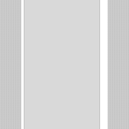
(73)
CIZALLAS
(1)
CEPILLO
(5)
CAJAS
(2)
BROCAS TUGTENO
(1)
BROCAS METAL
(1)
BROCAS
(26)
BROCA MURO
(3)
BROCA MADERA Y
LAMINA
(3)
BROCA TUGSTENO
(12)
BROCA VIDRIO
(1)
BROCA MADERA
(4)
BROCA MADERA
LAMINA
(2)