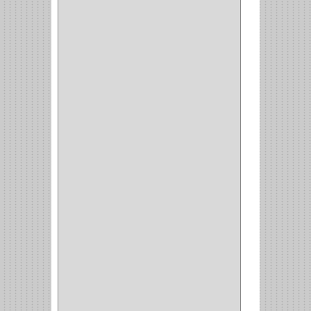
COCINA
(1)
CHAZOS
(1)
EMPAQUE
(1)
PISTOLA
(6)
BONETE
(1)
FRESA
(1)
CIERRA COPA
(1)
ARANDELAS
(1)
REPUESTOS
(1)
ANGULO
(1)
AMORTIGUADOR
(1)
AMARRE
(1)
CORCHO
(1)
ALFILER
(1)
ALDABILLA
(1)
MAGNETICA
(2)