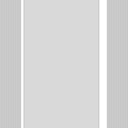
MOBILE
(16)
STAR
(7)
ARKA
(2)
INDUMA
(32)
BARTA
(1)
YALE
(32)
TESA
(2)
FUERTE
(24)
IMPAV
(3)
ELECTROCONTROL
(1)
TIMBERLINE
(1)
SURTEK
(1)
PRODUCTO IMPORTADO
(83)
RAYER
(1)
MC CASTI
(1)