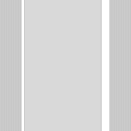
AMIG
(30)
BLUM
(3)
RANGER
(4)
FORTE
(12)
STANLEY
(19)
SENCO
(3)
VALDERRAMA
(1)
AEROCOLOR
(1)
DISCOVER
(4)
IRWIN
(18)
TIMBERLY
(1)
MAKITA
(7)
WELLDONE
(5)
IFEL
(1)
BAHCO
(3)
GRIVAL
(5)