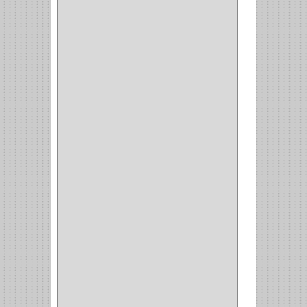
STERLING
(5)
SPAR
(2)
CLASIC
(3)
VERONA
(2)
NORTON
(1)
PRODUCTO IMPORTADO
Y NACIONAL
(54)
BEA
(1)
MORSE
(1)
3M
(1)
MASTER
(21)
SAFE
(34)
GEO
(7)
ELIS
(6)
CROIX
(8)
RABBIT
(1)