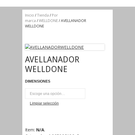
Inicio
/
Tienda
/
Por
marca
/
WELLDONE
/ AVELLANADOR
WELLDONE
AVELLANADOR
WELLDONE
DIMENSIONES
UNI
Limpiar selección
Item:
N/A
.