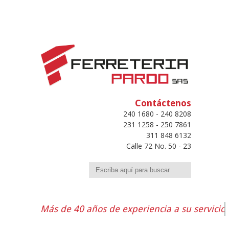
Contáctenos
240 1680 - 240 8208
231 1258 - 250 7861
311 848 6132
Calle 72 No. 50 - 23
Buscar
Más de 40 años de experiencia a su servicio