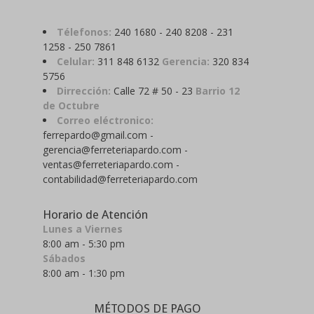
Télefonos:
240 1680 - 240 8208 - 231
1258 - 250 7861
Celular:
311 848 6132
Gerencia:
320 834
5756
Dirrección:
Calle 72 # 50 - 23
Barrio 12
de Octubre
Correo eléctronico:
ferrepardo@gmail.com -
gerencia@ferreteriapardo.com -
ventas@ferreteriapardo.com -
contabilidad@ferreteriapardo.com
Horario de Atención
Lunes a Viernes
8:00 am - 5:30 pm
Sábados
8:00 am - 1:30 pm
MÉTODOS DE PAGO