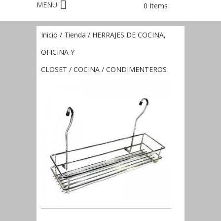
0 Items
Inicio
/
Tienda
/
HERRAJES DE COCINA,
OFICINA Y
CLOSET
/
COCINA
/ CONDIMENTEROS