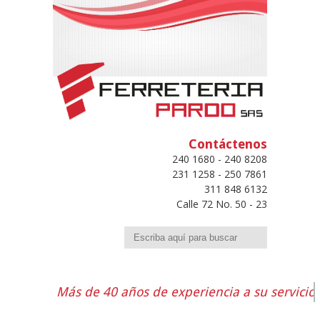
Contáctenos
240 1680 - 240 8208
231 1258 - 250 7861
311 848 6132
Calle 72 No. 50 - 23
Buscar
Más de 40 años de experiencia a su servicio