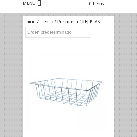
0 Items
Inicio
/
Tienda
/
Por marca
/ REJIPLAS