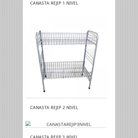
CANASTA REJIP 1 NIVEL
CANASTA REJIP 2 NIVEL
CANASTA REJIP 3 NIVEL