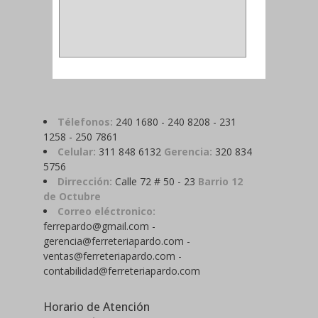
METALICA
(2)
ABRAZADERA
(1)
Télefonos:
240 1680 - 240 8208 - 231
1258 - 250 7861
Celular:
311 848 6132
Gerencia:
320 834
5756
Dirrección:
Calle 72 # 50 - 23
Barrio 12
de Octubre
Correo eléctronico:
ferrepardo@gmail.com -
gerencia@ferreteriapardo.com -
ventas@ferreteriapardo.com -
contabilidad@ferreteriapardo.com
Horario de Atención