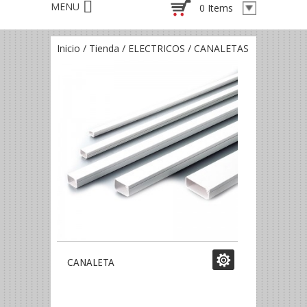
0 Items
Inicio
/
Tienda
/
ELECTRICOS
/ CANALETAS
CANALETA