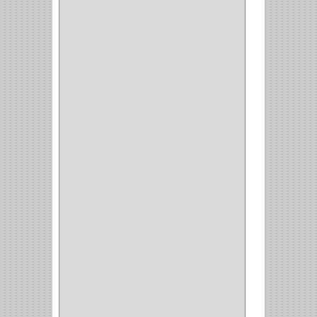
ARKA
(2)
INDUMA
(32)
BARTA
(1)
YALE
(32)
TESA
(2)
FUERTE
(24)
IMPAV
(3)
ELECTROCONTROL
(1)
TIMBERLINE
(1)
SURTEK
(1)
PRODUCTO IMPORTADO
(83)
RAYER
(1)
MC CASTI
(1)
AMIG
(30)
BLUM
(3)