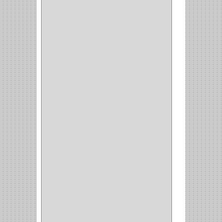
TIPO CASTELLANO
(1)
SEMI PARCHE
(14)
REDONDA
(1)
ACERO
(1)
VIDRIO
(9)
PIVOTE
(5)
PISO
(7)
PIANO
(2)
DOBLE ACCION ACERO
(3)
MAQUINA DE COSER
(2)
MALETIN
(1)
BISAGRAS
(1)
INVISIBLE TAMBOR
(6)
INVISIBLE
(7)
INTERIOR
(10)