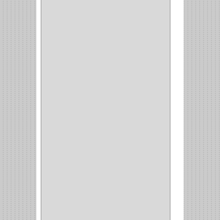
DEWALT
(18)
DAVINCI
(4)
CRAFTSMAN
(2)
GREAT NEC
(1)
3EN1
(1)
PRODUCTO NACIONAL
(119)
TITAN
(2)
MPTOOLS
(2)
(51)
CLAVILLO
(1)
CIERRA PUERTA
(3)
PASADOR
(1)
VIDRIO
(1)
COCINA
(1)
CHAZOS
(1)