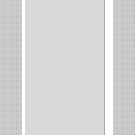
ALICATES
(22)
(49)
CAZUELAS
(10)
BOTONES
(38)
(4)
BROCHAS
(2)
(7)
ACOPLES
(1)
(35)
COMPRESOR
(1)
ACCESORIOS
(1)
REPUESTOS
(1)
NEUMATICA
(1)
(2)