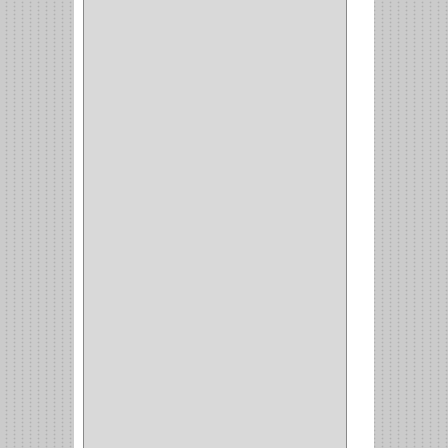
VARTA
(1)
DORCA
(1)
IDEACE
(27)
SEGUREX
(1)
EGRET
(1)
CISA
(10)
REJIPLAS
(6)
PERLES
(2)
MUNDIAL HUNTER
(1)
GUEPARDO
(1)
GALAXIE
(2)
INCOLMA
(2)
PEGASO
(2)
KINVARO
(1)
SAMET
(1)