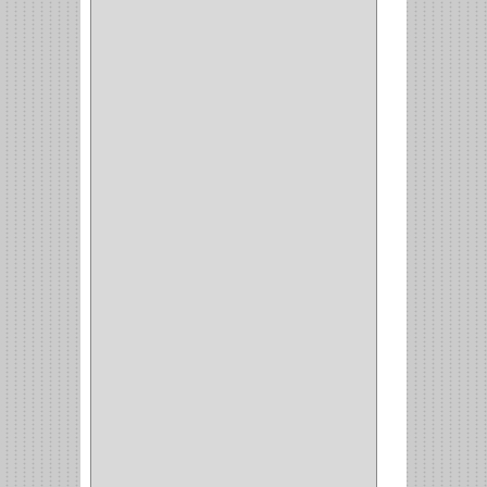
DOIMO
(1)
SALICE
(10)
MATABO
(1)
MEPLA
(2)
INROLA
(9)
ALIANCA
(5)
TORINO
(5)
HETTICH
(8)
CLASICC
(5)
GRASS
(7)
FEH
(13)
GATO
(17)
CONSUN
(1)
MOBILE
(16)
STAR
(7)