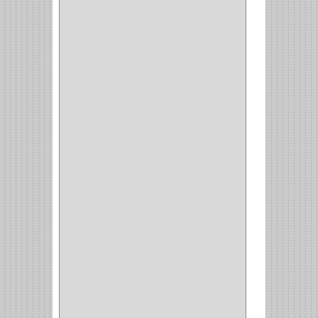
(10)
ENTRADA ALCOBA
(4)
PUERTA PRINCIPAL
(15)
CERRADURA CERROJO
(1)
CERRADURA ALCOBA
(10)
CERRADURA CAJON
(14)
CERRADURA TRAMPA
(3)
MANIJAS CERRADURASS
(1)
CERROJOS
(11)
CERRADURA GUANTERA
(11)
CERRADURA ESCRITORIO
(10)
CERRADURA PUERTA
(19)
CERRADURA ESCRITRIO
(1)