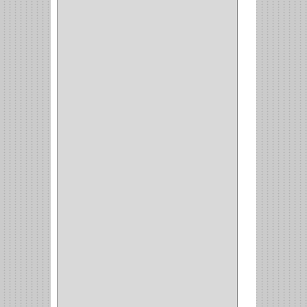
EMPAQUE
(1)
PISTOLA
(6)
BONETE
(1)
FRESA
(1)
CIERRA COPA
(1)
ARANDELAS
(1)
REPUESTOS
(1)
ANGULO
(1)
AMORTIGUADOR
(1)
AMARRE
(1)
CORCHO
(1)
ALFILER
(1)
ALDABILLA
(1)
MAGNETICA
(2)
MADRIL
(2)
SIERRA COPA
(2)