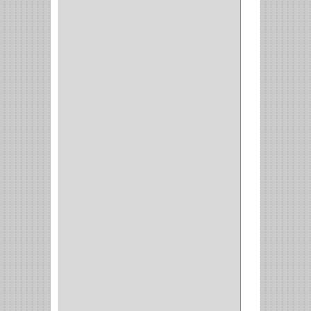
COCINA
(6)
BRAZOS
(6)
(34)
PULIDORA
(1)
TALADROS
(3)
CALADORA
(1)
ACCESORIOS
(5)
CUCHILLO
(2)
REPUESTO
(5)
CORTAVIDRIO
(1)
CORTABALDOSA
(1)
CORTA FRIO
(1)
CLAVADORA
(1)
(217)
WEBBER
(1)
NEVERA
(1)