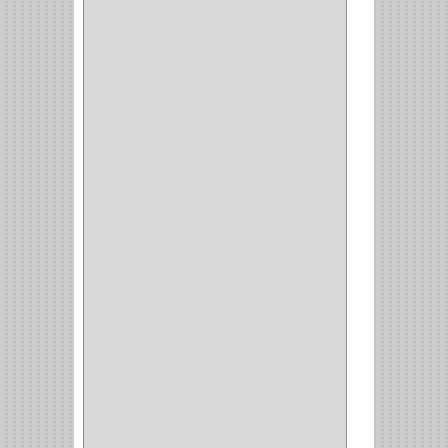
ESQUINAS MAGICAS
(3)
CUBIERTEROS
(4)
CONDIMENTEROS
(1)
CARRO LATERAL
(1)
CARRO BOTTELERO
(1)
CARRO ALACENA
(1)
CARRO
(2)
CANASTAS
(1)
CAMPANAS
(1)
BASURERAS
(4)
COPERO
(1)
AMORTIGUADOR
(1)
ALACENA
(5)
BANDEJA
(1)