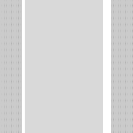
(42)
ACCESORIOS
(8)
CORDON TELEFONO
(1)
CONVERTIDORES
(5)
CLAVIJAS
(1)
CINTAS
(1)
CANALETAS
(1)
CAJAS
(1)
CAJA
(1)
MULTITOMA
(1)
CABLE
(5)
BOTONES
(2)
BOMBILLO
(7)
ALAMBRE
(3)
(73)