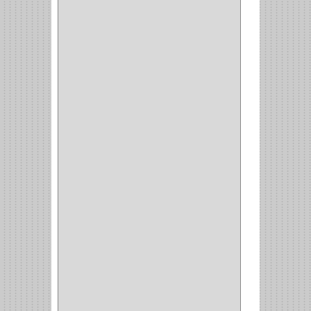
CERRADURA INCRUSTAR
(12)
CERROJO
(9)
(3)
(70)
OFICINA
(1)
ACCESORIOS
(1)
TUBO
(2)
SOPORTE
(1)
RIEL
(1)
PERFILES
(2)
ACCESORIOS
(3)
CORREDERAS
LATERALES
(1)
CORBATERO
(1)
BARRAS
(1)