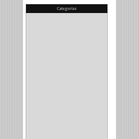
Categorías
(22)
(1)
(1)
(6)
PIEDRA COPA
(1)
CINTAS
(5)
ENMASCARAR
(1)
EMPAQUE
(1)
DOBLE FAZ
(2)
ANTIDESLIZANTE
(1)
(1)
(1)
(14)
(1)