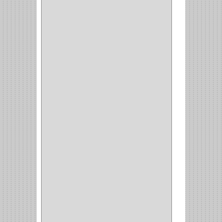
(220)
CILINDRO
(4)
PASADOR
(1)
CIERRA PUERTA
(4)
VITRINA
(1)
CAJON
(3)
OMBLIGO
(1)
GUANTERA
(2)
VITRINA OMBLIGO
(2)
CERRADURA VIDRIO
(4)
CERRADURA
SOBREPONER
(2)
CERRADURA MUEBLE
(18)
CERRADURA CILINDRICA
(6)
CERRADURA SEGURIDAD