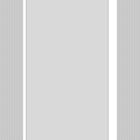
CANCAMO
(1)
(4)
CADENAS
(4)
(29)
CORRUGAS
(1)
PASADOR
(21)
PASADORES
(1)
BRAZOS
(4)
(25)
OFICINA
(11)
CORREDERAS
(11)
ACCESORIOS
(1)
COPERO
(1)
CLOSET
(7)