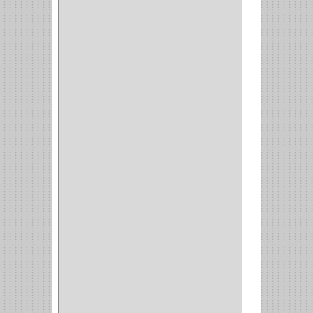
CIZALLAS
(1)
CEPILLO
(5)
CAJAS
(2)
BROCAS TUGTENO
(1)
BROCAS METAL
(1)
BROCAS
(26)
BROCA MURO
(3)
BROCA MADERA Y
LAMINA
(3)
BROCA TUGSTENO
(12)
BROCA VIDRIO
(1)
BROCA MADERA
(4)
BROCA MADERA
LAMINA
(2)
BROCAS MADERA
(1)
BISTURI
(8)