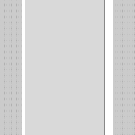
ADAPTADOR
(3)
CLOSET
(11)
ZAPATERO
(1)
SOPORTE
(3)
MESA PLANCHA
(1)
VESTIDO
(1)
JOYERO
(1)
PANTALONERO
(4)
COCINA
(37)
TORNO
(1)
PLATOS
(1)
PORTATAPAS
(1)
PORTAPAPEL
(2)
PLATEROS
(2)
ESQUINERO
(1)