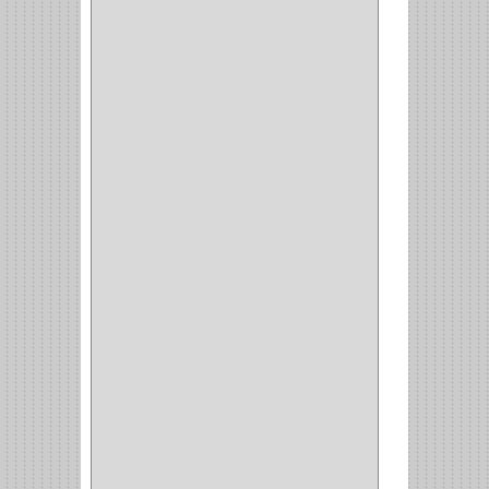
CLASIC
(3)
VERONA
(2)
NORTON
(1)
PRODUCTO IMPORTADO
Y NACIONAL
(54)
BEA
(1)
MORSE
(1)
3M
(1)
MASTER
(21)
SAFE
(34)
GEO
(7)
ELIS
(6)
CROIX
(8)
RABBIT
(1)
SCHLAGE
(36)
ARCEG
(1)