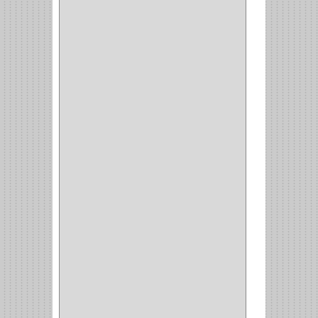
RANGER
(4)
FORTE
(12)
STANLEY
(19)
SENCO
(3)
VALDERRAMA
(1)
AEROCOLOR
(1)
DISCOVER
(4)
IRWIN
(18)
TIMBERLY
(1)
MAKITA
(7)
WELLDONE
(5)
IFEL
(1)
BAHCO
(3)
GRIVAL
(5)
MP TOOLS
(5)