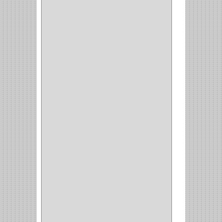
INTEGRAL
(1)
OMEGA
(14)
PARCHE
(26)
TIPO PUERTA
(9)
GABINETE
(1)
EN T
(2)
DOBLE ACCION
(5)
GRADOS
(2)
135
(1)
107
(1)
BISAGRA
(3)
BIOMBO
(1)
BALINERA
(12)
MUEBLE
(47)
COMUN
(21)