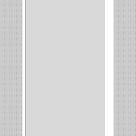
FERRARI
(1)
AVENTO
(0)
INDUSTRIAS GR
(1)
ARTEBOTON
(1)
BRONCECOL
(27)
SAGOLA
(1)
JANA
(1)
SILVANIA
(1)
TOOLCRAFT
(5)
SH
(1)
QUALITA
(4)
VERA
(16)
BH
(1)
INAFER
(2)
GYM
(4)
GENOVA
(2)