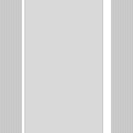
(8)
(850)
DURALOCK
(0)
BHOLER
(1)
HUNTER
(1)
BELLOTA
(1)
GREAT NECK
(1)
ACCURUDE
(1)
FGV
(1)
REPON
(1)
ITAKA
(2)
HYSSA
(1)
DUCASSE
(1)
DRAGON
(1)
STERLING
(5)
SPAR
(2)