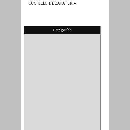
CUCHILLO DE ZAPATERIA
Categorías
(22)
(1)
(1)
(6)
PIEDRA COPA
(1)
CINTAS
(5)
ENMASCARAR
(1)
EMPAQUE
(1)
DOBLE FAZ
(2)
ANTIDESLIZANTE
(1)
(1)