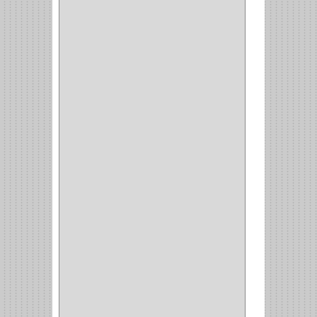
VERONA
(2)
NORTON
(1)
PRODUCTO IMPORTADO
Y NACIONAL
(54)
BEA
(1)
MORSE
(1)
3M
(1)
MASTER
(21)
SAFE
(34)
GEO
(7)
ELIS
(6)
CROIX
(8)
RABBIT
(1)
SCHLAGE
(36)
ARCEG
(1)