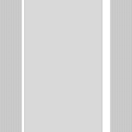
INDUMA
(32)
BARTA
(1)
YALE
(32)
TESA
(2)
FUERTE
(24)
IMPAV
(3)
ELECTROCONTROL
(1)
TIMBERLINE
(1)
SURTEK
(1)
PRODUCTO IMPORTADO
(83)
RAYER
(1)
MC CASTI
(1)
AMIG
(30)
BLUM
(3)