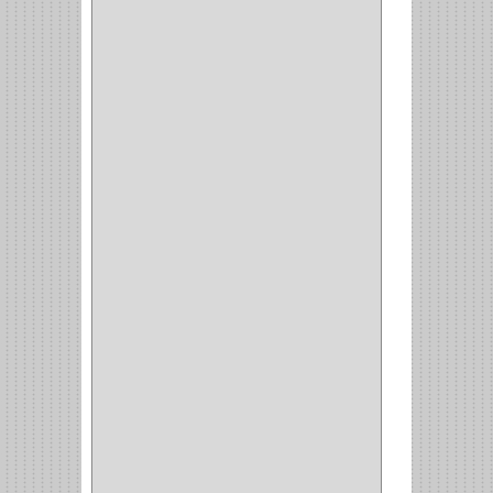
AVENTO
(0)
INDUSTRIAS GR
(1)
ARTEBOTON
(1)
BRONCECOL
(27)
SAGOLA
(1)
JANA
(1)
SILVANIA
(1)
TOOLCRAFT
(5)
SH
(1)
QUALITA
(4)
VERA
(16)
BH
(1)
INAFER
(2)
GYM
(4)
GENOVA
(2)