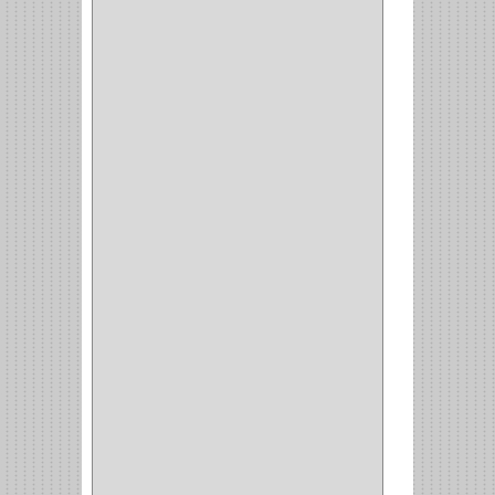
BRAZOS
(6)
(34)
PULIDORA
(1)
TALADROS
(3)
CALADORA
(1)
ACCESORIOS
(5)
CUCHILLO
(2)
REPUESTO
(5)
CORTAVIDRIO
(1)
CORTABALDOSA
(1)
CORTA FRIO
(1)
CLAVADORA
(1)
(217)
WEBBER
(1)
NEVERA
(1)