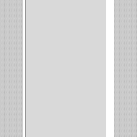
CILINDRO
(4)
PASADOR
(1)
CIERRA PUERTA
(4)
VITRINA
(1)
CAJON
(3)
OMBLIGO
(1)
GUANTERA
(2)
VITRINA OMBLIGO
(2)
CERRADURA VIDRIO
(4)
CERRADURA
SOBREPONER
(2)
CERRADURA MUEBLE
(18)
CERRADURA CILINDRICA
(6)
CERRADURA SEGURIDAD
(10)