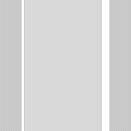
RANGER
(4)
FORTE
(12)
STANLEY
(19)
SENCO
(3)
VALDERRAMA
(1)
AEROCOLOR
(1)
DISCOVER
(4)
IRWIN
(18)
TIMBERLY
(1)
MAKITA
(7)
WELLDONE
(5)
IFEL
(1)
BAHCO
(3)
GRIVAL
(5)
MP TOOLS
(5)
DEWALT
(18)