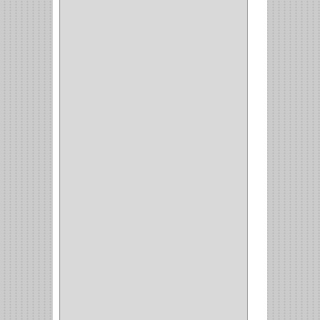
DAVINCI
(4)
CRAFTSMAN
(2)
GREAT NEC
(1)
3EN1
(1)
PRODUCTO NACIONAL
(119)
TITAN
(2)
MPTOOLS
(2)
(51)
CLAVILLO
(1)
CIERRA PUERTA
(3)
PASADOR
(1)
VIDRIO
(1)
COCINA
(1)
CHAZOS
(1)
EMPAQUE
(1)