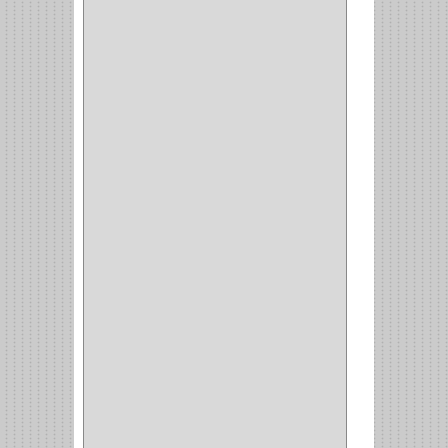
ADAPTADOR
(3)
CLOSET
(11)
ZAPATERO
(1)
SOPORTE
(3)
MESA PLANCHA
(1)
VESTIDO
(1)
JOYERO
(1)
PANTALONERO
(4)
COCINA
(37)
TORNO
(1)
PLATOS
(1)
PORTATAPAS
(1)
PORTAPAPEL
(2)
PLATEROS
(2)
ESQUINERO
(1)
ESQUINAS MAGICAS