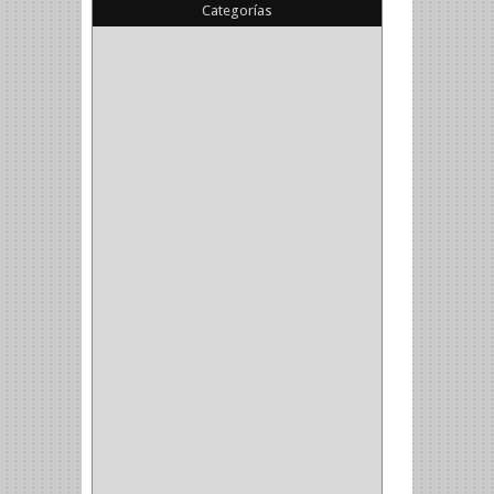
Categorías
(22)
(1)
(1)
(6)
PIEDRA COPA
(1)
CINTAS
(5)
ENMASCARAR
(1)
EMPAQUE
(1)
DOBLE FAZ
(2)
ANTIDESLIZANTE
(1)
(1)
(1)
(14)
(1)