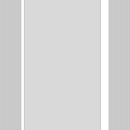
TIPO CASTELLANO
(1)
SEMI PARCHE
(14)
REDONDA
(1)
ACERO
(1)
VIDRIO
(9)
PIVOTE
(5)
PISO
(7)
PIANO
(2)
DOBLE ACCION ACERO
(3)
MAQUINA DE COSER
(2)
MALETIN
(1)
BISAGRAS
(1)
INVISIBLE TAMBOR
(6)
INVISIBLE
(7)
INTERIOR
(10)