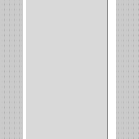
VARTA
(1)
DORCA
(1)
IDEACE
(27)
SEGUREX
(1)
EGRET
(1)
CISA
(10)
REJIPLAS
(6)
PERLES
(2)
MUNDIAL HUNTER
(1)
GUEPARDO
(1)
GALAXIE
(2)
INCOLMA
(2)
PEGASO
(2)
KINVARO
(1)
SAMET
(1)
FERRARI
(1)