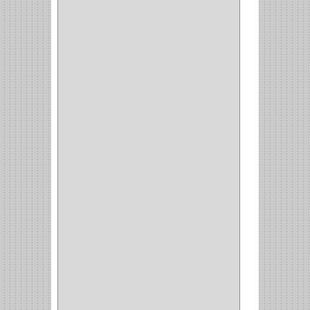
INTEGRAL
(1)
OMEGA
(14)
PARCHE
(26)
TIPO PUERTA
(9)
GABINETE
(1)
EN T
(2)
DOBLE ACCION
(5)
GRADOS
(2)
135
(1)
107
(1)
BISAGRA
(3)
BIOMBO
(1)
BALINERA
(12)
MUEBLE
(47)
COMUN
(21)
(220)