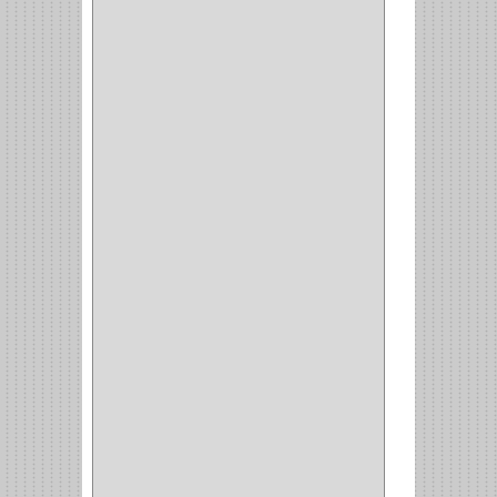
ALICATES
(22)
(49)
CAZUELAS
(10)
BOTONES
(38)
(4)
BROCHAS
(2)
(7)
ACOPLES
(1)
(35)
COMPRESOR
(1)
ACCESORIOS
(1)
REPUESTOS
(1)
NEUMATICA
(1)
(2)
(8)