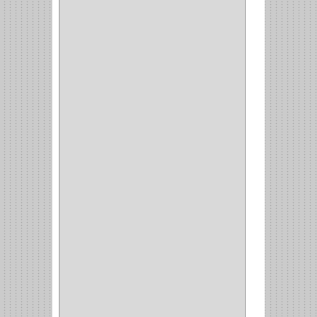
(12)
CERROJO
(9)
(3)
(70)
OFICINA
(1)
ACCESORIOS
(1)
TUBO
(2)
SOPORTE
(1)
RIEL
(1)
PERFILES
(2)
ACCESORIOS
(3)
CORREDERAS
LATERALES
(1)
CORBATERO
(1)
BARRAS
(1)