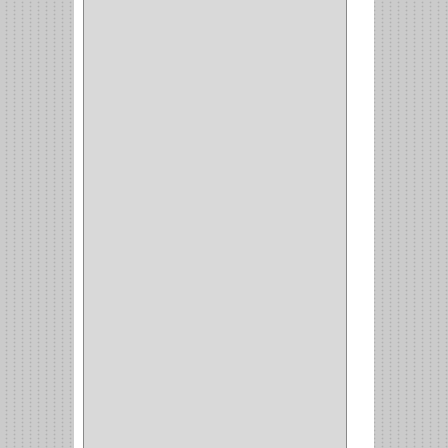
DOIMO
(1)
SALICE
(10)
MATABO
(1)
MEPLA
(2)
INROLA
(9)
ALIANCA
(5)
TORINO
(5)
HETTICH
(8)
CLASICC
(5)
GRASS
(7)
FEH
(13)
GATO
(17)
CONSUN
(1)
MOBILE
(16)
STAR
(7)
ARKA
(2)