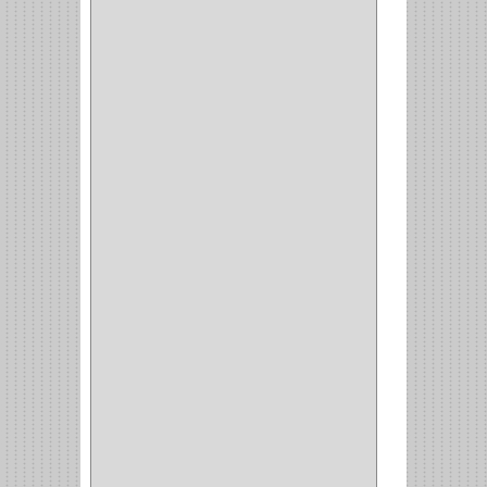
(3)
CUBIERTEROS
(4)
CONDIMENTEROS
(1)
CARRO LATERAL
(1)
CARRO BOTTELERO
(1)
CARRO ALACENA
(1)
CARRO
(2)
CANASTAS
(1)
CAMPANAS
(1)
BASURERAS
(4)
COPERO
(1)
AMORTIGUADOR
(1)
ALACENA
(5)
BANDEJA
(1)
(42)