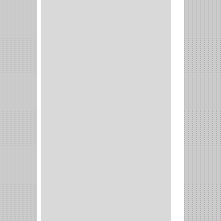
ACCESORIOS
(8)
CORDON TELEFONO
(1)
CONVERTIDORES
(5)
CLAVIJAS
(1)
CINTAS
(1)
CANALETAS
(1)
CAJAS
(1)
CAJA
(1)
MULTITOMA
(1)
CABLE
(5)
BOTONES
(2)
BOMBILLO
(7)
ALAMBRE
(3)
(73)
CIZALLAS
(1)