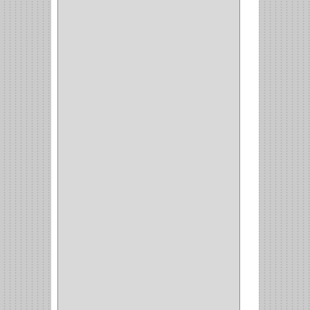
PISTOLA
(6)
BONETE
(1)
FRESA
(1)
CIERRA COPA
(1)
ARANDELAS
(1)
REPUESTOS
(1)
ANGULO
(1)
AMORTIGUADOR
(1)
AMARRE
(1)
CORCHO
(1)
ALFILER
(1)
ALDABILLA
(1)
MAGNETICA
(2)
MADRIL
(2)
SIERRA COPA
(2)