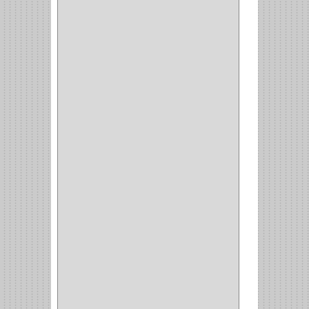
CANCAMO
(1)
(4)
CADENAS
(4)
(29)
CORRUGAS
(1)
PASADOR
(21)
PASADORES
(1)
BRAZOS
(4)
(25)
OFICINA
(11)
CORREDERAS
(11)
ACCESORIOS
(1)
COPERO
(1)
CLOSET
(7)
COCINA
(6)