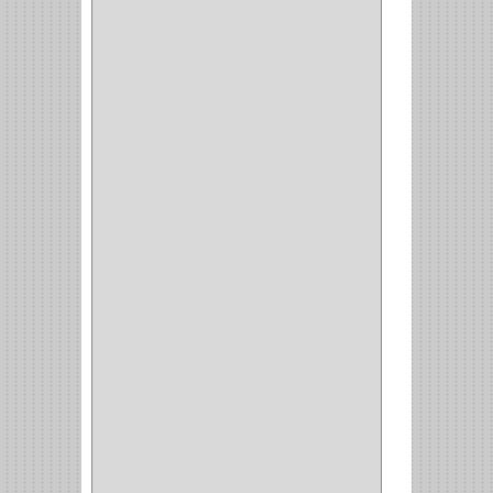
(850)
DURALOCK
(0)
BHOLER
(1)
HUNTER
(1)
BELLOTA
(1)
GREAT NECK
(1)
ACCURUDE
(1)
FGV
(1)
REPON
(1)
ITAKA
(2)
HYSSA
(1)
DUCASSE
(1)
DRAGON
(1)
STERLING
(5)
SPAR
(2)
CLASIC
(3)