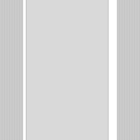
CEPILLO
(5)
CAJAS
(2)
BROCAS TUGTENO
(1)
BROCAS METAL
(1)
BROCAS
(26)
BROCA MURO
(3)
BROCA MADERA Y
LAMINA
(3)
BROCA TUGSTENO
(12)
BROCA VIDRIO
(1)
BROCA MADERA
(4)
BROCA MADERA
LAMINA
(2)
BROCAS MADERA
(1)
BISTURI
(8)