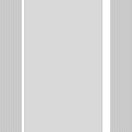
ENTRADA ALCOBA
(4)
PUERTA PRINCIPAL
(15)
CERRADURA CERROJO
(1)
CERRADURA ALCOBA
(10)
CERRADURA CAJON
(14)
CERRADURA TRAMPA
(3)
MANIJAS CERRADURASS
(1)
CERROJOS
(11)
CERRADURA GUANTERA
(11)
CERRADURA ESCRITORIO
(10)
CERRADURA PUERTA
(19)
CERRADURA ESCRITRIO
(1)
CERRADURA INCRUSTAR