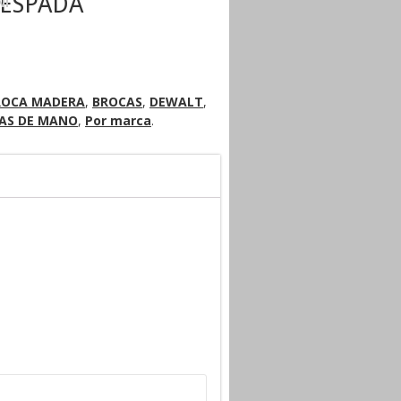
ESPADA
NI
ROCA MADERA
,
BROCAS
,
DEWALT
,
AS DE MANO
,
Por marca
.