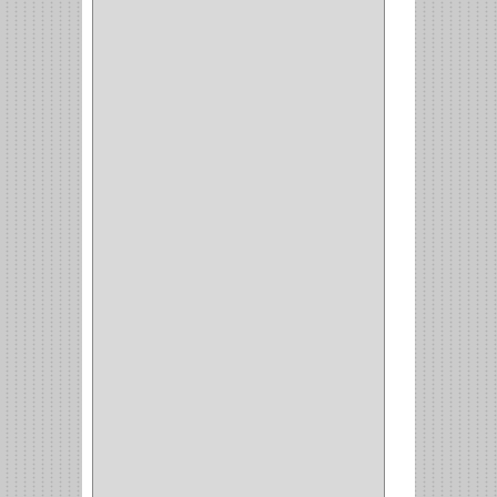
(6)
CERRADURA SEGURIDAD
(10)
ENTRADA ALCOBA
(4)
PUERTA PRINCIPAL
(15)
CERRADURA CERROJO
(1)
CERRADURA ALCOBA
(10)
CERRADURA CAJON
(14)
CERRADURA TRAMPA
(3)
MANIJAS CERRADURASS
(1)
CERROJOS
(11)
CERRADURA GUANTERA
(11)
CERRADURA ESCRITORIO
(10)
CERRADURA PUERTA
(19)