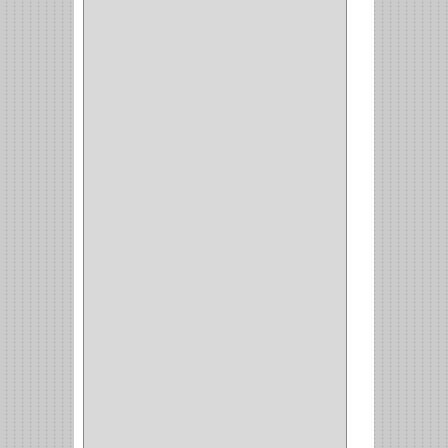
GRIVAL
(5)
MP TOOLS
(5)
DEWALT
(18)
DAVINCI
(4)
CRAFTSMAN
(2)
GREAT NEC
(1)
3EN1
(1)
PRODUCTO NACIONAL
(119)
TITAN
(2)
MPTOOLS
(2)
(51)
CLAVILLO
(1)
CIERRA PUERTA
(3)
PASADOR
(1)
VIDRIO
(1)