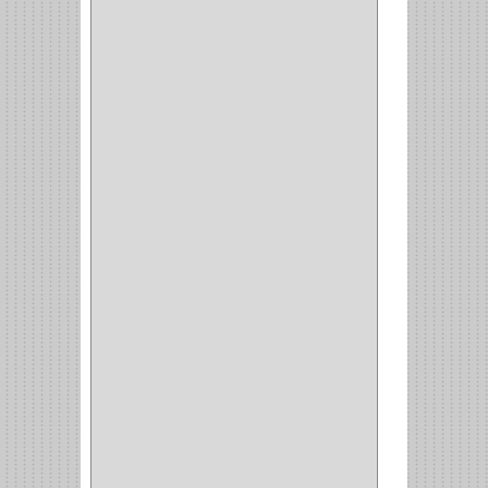
INVISIBLE
(7)
INTERIOR
(10)
INTEGRAL
(1)
OMEGA
(14)
PARCHE
(26)
TIPO PUERTA
(9)
GABINETE
(1)
EN T
(2)
DOBLE ACCION
(5)
GRADOS
(2)
135
(1)
107
(1)
BISAGRA
(3)
BIOMBO
(1)
BALINERA
(12)