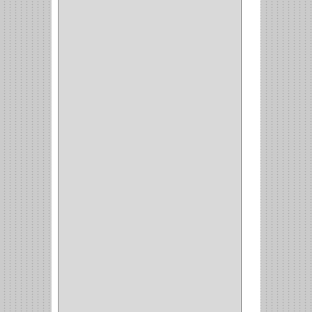
PLATEROS
(2)
ESQUINERO
(1)
ESQUINAS MAGICAS
(3)
CUBIERTEROS
(4)
CONDIMENTEROS
(1)
CARRO LATERAL
(1)
CARRO BOTTELERO
(1)
CARRO ALACENA
(1)
CARRO
(2)
CANASTAS
(1)
CAMPANAS
(1)
BASURERAS
(4)
COPERO
(1)
AMORTIGUADOR
(1)