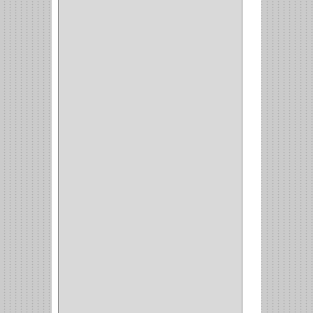
NEUMATICA
(1)
(2)
(8)
(850)
DURALOCK
(0)
BHOLER
(1)
HUNTER
(1)
BELLOTA
(1)
GREAT NECK
(1)
ACCURUDE
(1)
FGV
(1)
REPON
(1)
ITAKA
(2)
HYSSA
(1)
DUCASSE
(1)
DRAGON
(1)