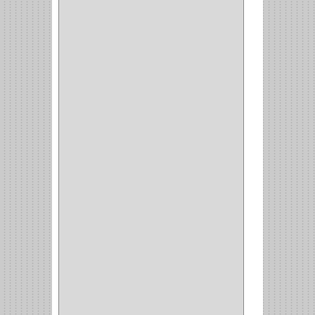
BROCAS MADERA
(1)
BISTURI
(8)
ALICATES
(22)
(49)
CAZUELAS
(10)
BOTONES
(38)
(4)
BROCHAS
(2)
(7)
ACOPLES
(1)
(35)
COMPRESOR
(1)
ACCESORIOS
(1)
REPUESTOS
(1)