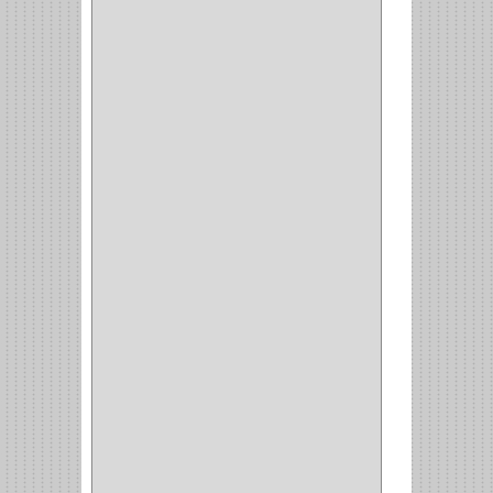
STERLING
(5)
SPAR
(2)
CLASIC
(3)
VERONA
(2)
NORTON
(1)
PRODUCTO IMPORTADO
Y NACIONAL
(54)
BEA
(1)
MORSE
(1)
3M
(1)
MASTER
(21)
SAFE
(34)
GEO
(7)
ELIS
(6)
CROIX
(8)
RABBIT
(1)