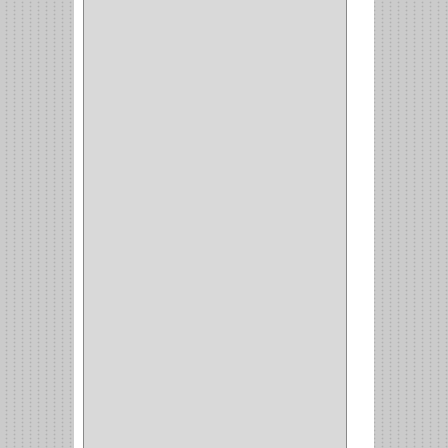
ALAMBRE
(3)
(73)
CIZALLAS
(1)
CEPILLO
(5)
CAJAS
(2)
BROCAS TUGTENO
(1)
BROCAS METAL
(1)
BROCAS
(26)
BROCA MURO
(3)
BROCA MADERA Y
LAMINA
(3)
BROCA TUGSTENO
(12)
BROCA VIDRIO
(1)
BROCA MADERA
(4)
BROCA MADERA
LAMINA
(2)