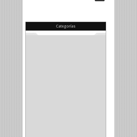
Categorías
(22)
(1)
(1)
(6)
PIEDRA COPA
(1)
CINTAS
(5)
ENMASCARAR
(1)
EMPAQUE
(1)
DOBLE FAZ
(2)
ANTIDESLIZANTE
(1)
(1)
(1)