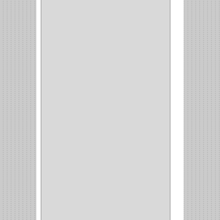
(14)
(1)
CANCAMO
(1)
(4)
CADENAS
(4)
(29)
CORRUGAS
(1)
PASADOR
(21)
PASADORES
(1)
BRAZOS
(4)
(25)
OFICINA
(11)
CORREDERAS
(11)
ACCESORIOS
(1)