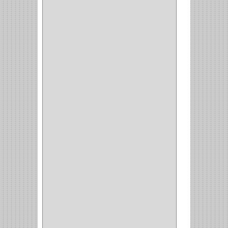
COPERO
(1)
CLOSET
(7)
COCINA
(6)
BRAZOS
(6)
(34)
PULIDORA
(1)
TALADROS
(3)
CALADORA
(1)
ACCESORIOS
(5)
CUCHILLO
(2)
REPUESTO
(5)
CORTAVIDRIO
(1)
CORTABALDOSA
(1)
CORTA FRIO
(1)
CLAVADORA
(1)
(217)