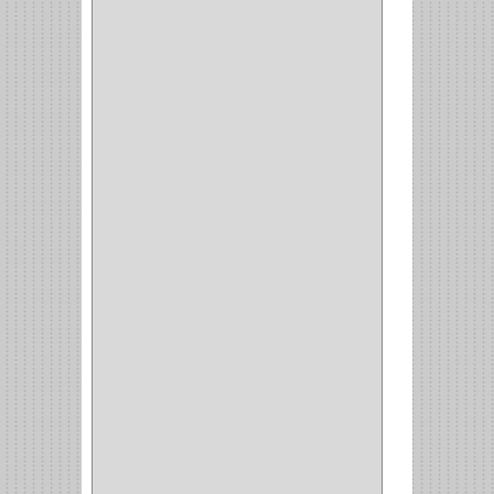
GYM
(4)
GENOVA
(2)
DOIMO
(1)
SALICE
(10)
MATABO
(1)
MEPLA
(2)
INROLA
(9)
ALIANCA
(5)
TORINO
(5)
HETTICH
(8)
CLASICC
(5)
GRASS
(7)
FEH
(13)
GATO
(17)
CONSUN
(1)