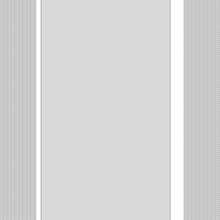
CORBATERO
(1)
BARRAS
(1)
ADAPTADOR
(3)
CLOSET
(11)
ZAPATERO
(1)
SOPORTE
(3)
MESA PLANCHA
(1)
VESTIDO
(1)
JOYERO
(1)
PANTALONERO
(4)
COCINA
(37)
TORNO
(1)
PLATOS
(1)
PORTATAPAS
(1)
PORTAPAPEL
(2)