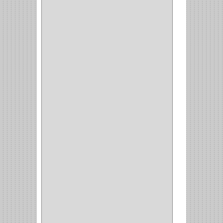
MUEBLE
(47)
COMUN
(21)
(220)
CILINDRO
(4)
PASADOR
(1)
CIERRA PUERTA
(4)
VITRINA
(1)
CAJON
(3)
OMBLIGO
(1)
GUANTERA
(2)
VITRINA OMBLIGO
(2)
CERRADURA VIDRIO
(4)
CERRADURA
SOBREPONER
(2)
CERRADURA MUEBLE
(18)
CERRADURA CILINDRICA