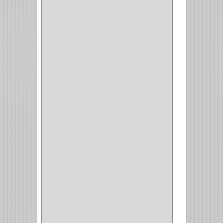
WEBBER
(1)
NEVERA
(1)
TIPO CASTELLANO
(1)
SEMI PARCHE
(14)
REDONDA
(1)
ACERO
(1)
VIDRIO
(9)
PIVOTE
(5)
PISO
(7)
PIANO
(2)
DOBLE ACCION ACERO
(3)
MAQUINA DE COSER
(2)
MALETIN
(1)
BISAGRAS
(1)
INVISIBLE TAMBOR
(6)