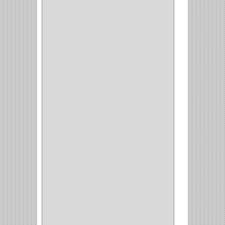
AMIG
(30)
BLUM
(3)
RANGER
(4)
FORTE
(12)
STANLEY
(19)
SENCO
(3)
VALDERRAMA
(1)
AEROCOLOR
(1)
DISCOVER
(4)
IRWIN
(18)
TIMBERLY
(1)
MAKITA
(7)
WELLDONE
(5)
IFEL
(1)
BAHCO
(3)