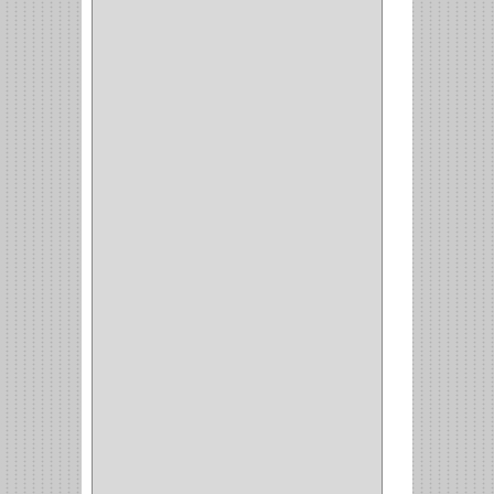
SCHLAGE
(36)
ARCEG
(1)
VARTA
(1)
DORCA
(1)
IDEACE
(27)
SEGUREX
(1)
EGRET
(1)
CISA
(10)
REJIPLAS
(6)
PERLES
(2)
MUNDIAL HUNTER
(1)
GUEPARDO
(1)
GALAXIE
(2)
INCOLMA
(2)
PEGASO
(2)