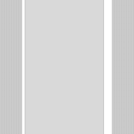
COCINA
(1)
CHAZOS
(1)
EMPAQUE
(1)
PISTOLA
(6)
BONETE
(1)
FRESA
(1)
CIERRA COPA
(1)
ARANDELAS
(1)
REPUESTOS
(1)
ANGULO
(1)
AMORTIGUADOR
(1)
AMARRE
(1)
CORCHO
(1)
ALFILER
(1)
ALDABILLA
(1)
MAGNETICA
(2)