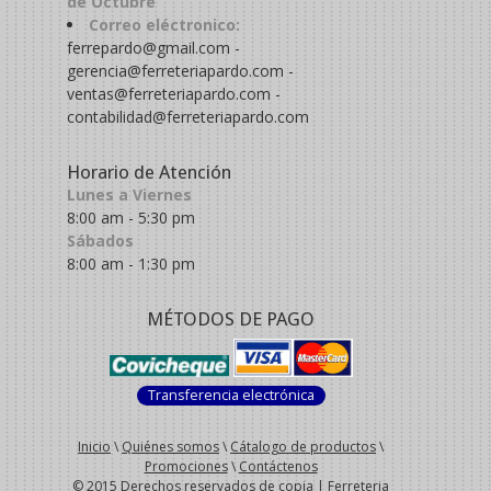
de Octubre
Correo eléctronico:
ferrepardo@gmail.com -
gerencia@ferreteriapardo.com -
ventas@ferreteriapardo.com -
contabilidad@ferreteriapardo.com
Horario de Atención
Lunes a Viernes
8:00 am - 5:30 pm
Sábados
8:00 am - 1:30 pm
MÉTODOS DE PAGO
Transferencia electrónica
Inicio
\
Quiénes somos
\
Cátalogo de productos
\
Promociones
\
Contáctenos
© 2015 Derechos reservados de copia | Ferreteria