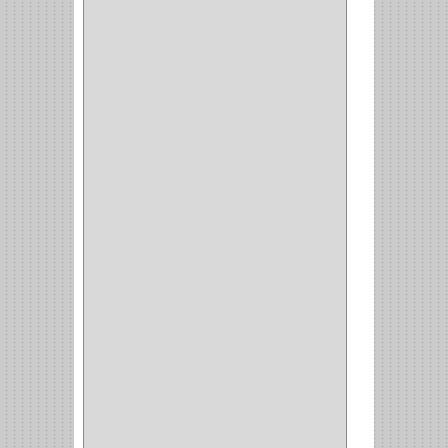
ALACENA
(5)
BANDEJA
(1)
(42)
ACCESORIOS
(8)
CORDON TELEFONO
(1)
CONVERTIDORES
(5)
CLAVIJAS
(1)
CINTAS
(1)
CANALETAS
(1)
CAJAS
(1)
CAJA
(1)
MULTITOMA
(1)
CABLE
(5)
BOTONES
(2)
BOMBILLO
(7)