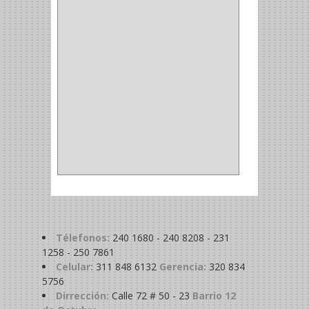
MADRIL
(2)
SIERRA COPA
(2)
COPA
(1)
BAHCO
(1)
ACOPLES
(2)
METALICA
(2)
ABRAZADERA
(1)
Télefonos:
240 1680 - 240 8208 - 231
1258 - 250 7861
Celular:
311 848 6132
Gerencia:
320 834
5756
Dirrección:
Calle 72 # 50 - 23
Barrio 12