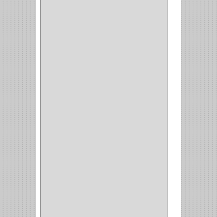
CERRADURA ESCRITRIO
(1)
CERRADURA INCRUSTAR
(12)
CERROJO
(9)
(3)
(70)
OFICINA
(1)
ACCESORIOS
(1)
TUBO
(2)
SOPORTE
(1)
RIEL
(1)
PERFILES
(2)
ACCESORIOS
(3)
CORREDERAS
LATERALES
(1)