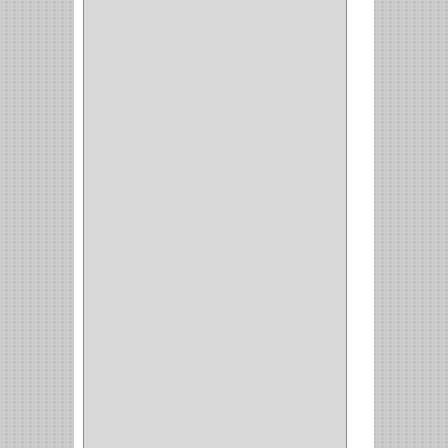
KINVARO
(1)
SAMET
(1)
FERRARI
(1)
AVENTO
(0)
INDUSTRIAS GR
(1)
ARTEBOTON
(1)
BRONCECOL
(27)
SAGOLA
(1)
JANA
(1)
SILVANIA
(1)
TOOLCRAFT
(5)
SH
(1)
QUALITA
(4)
VERA
(16)
BH
(1)
INAFER
(2)