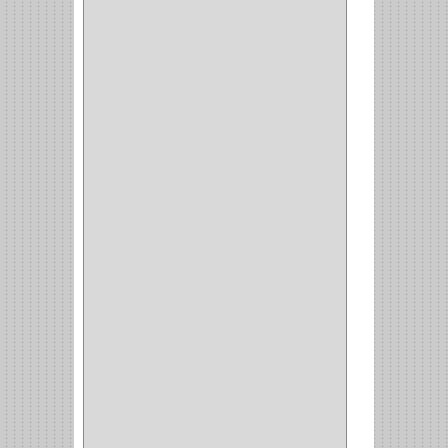
MOBILE
(16)
STAR
(7)
ARKA
(2)
INDUMA
(32)
BARTA
(1)
YALE
(32)
TESA
(2)
FUERTE
(24)
IMPAV
(3)
ELECTROCONTROL
(1)
TIMBERLINE
(1)
SURTEK
(1)
PRODUCTO IMPORTADO
(83)
RAYER
(1)
MC CASTI
(1)