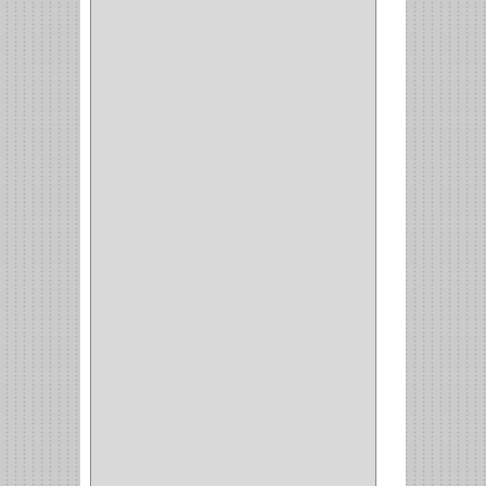
GALAXIE
(2)
INCOLMA
(2)
PEGASO
(2)
KINVARO
(1)
SAMET
(1)
FERRARI
(1)
AVENTO
(0)
INDUSTRIAS GR
(1)
ARTEBOTON
(1)
BRONCECOL
(27)
SAGOLA
(1)
JANA
(1)
SILVANIA
(1)
TOOLCRAFT
(5)
SH
(1)
QUALITA
(4)