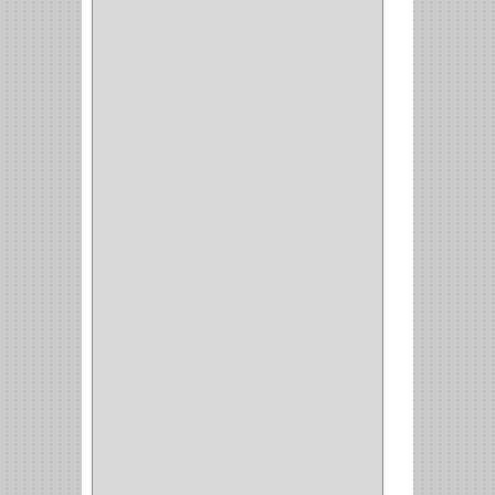
BROCA VIDRIO
(1)
BROCA MADERA
(4)
BROCA MADERA
LAMINA
(2)
BROCAS MADERA
(1)
BISTURI
(8)
ALICATES
(22)
(49)
CAZUELAS
(10)
BOTONES
(38)
(4)
BROCHAS
(2)
(7)
ACOPLES
(1)
(35)