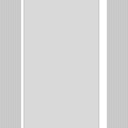
HYSSA
(1)
DUCASSE
(1)
DRAGON
(1)
STERLING
(5)
SPAR
(2)
CLASIC
(3)
VERONA
(2)
NORTON
(1)
PRODUCTO IMPORTADO
Y NACIONAL
(54)
BEA
(1)
MORSE
(1)
3M
(1)
MASTER
(21)
SAFE
(34)
GEO
(7)