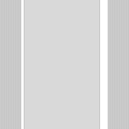
WELLDONE
(5)
IFEL
(1)
BAHCO
(3)
GRIVAL
(5)
MP TOOLS
(5)
DEWALT
(18)
DAVINCI
(4)
CRAFTSMAN
(2)
GREAT NEC
(1)
3EN1
(1)
PRODUCTO NACIONAL
(119)
TITAN
(2)
MPTOOLS
(2)
(51)
CLAVILLO
(1)