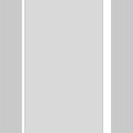
CORTA FRIO
(1)
CLAVADORA
(1)
(217)
WEBBER
(1)
NEVERA
(1)
TIPO CASTELLANO
(1)
SEMI PARCHE
(14)
REDONDA
(1)
ACERO
(1)
VIDRIO
(9)
PIVOTE
(5)
PISO
(7)
PIANO
(2)
DOBLE ACCION ACERO
(3)
MAQUINA DE COSER
(2)