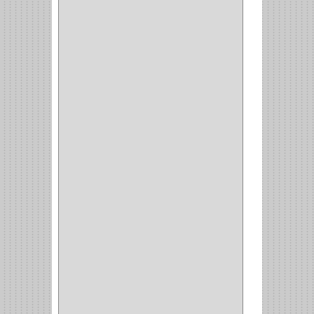
BASURERAS
(4)
COPERO
(1)
AMORTIGUADOR
(1)
ALACENA
(5)
BANDEJA
(1)
(42)
ACCESORIOS
(8)
CORDON TELEFONO
(1)
CONVERTIDORES
(5)
CLAVIJAS
(1)
CINTAS
(1)
CANALETAS
(1)
CAJAS
(1)
CAJA
(1)
MULTITOMA
(1)