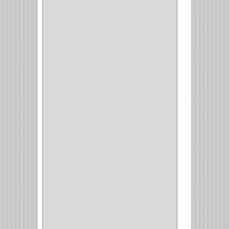
CERRADURA ESCRITORIO
(10)
CERRADURA PUERTA
(19)
CERRADURA ESCRITRIO
(1)
CERRADURA INCRUSTAR
(12)
CERROJO
(9)
(3)
(70)
OFICINA
(1)
ACCESORIOS
(1)
TUBO
(2)
SOPORTE
(1)
RIEL
(1)