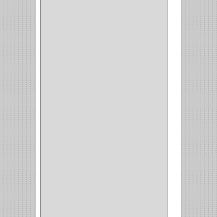
FEH
(13)
GATO
(17)
CONSUN
(1)
MOBILE
(16)
STAR
(7)
ARKA
(2)
INDUMA
(32)
BARTA
(1)
YALE
(32)
TESA
(2)
FUERTE
(24)
IMPAV
(3)
ELECTROCONTROL
(1)
TIMBERLINE
(1)
SURTEK
(1)