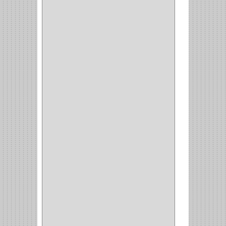
PLATOS
(1)
PORTATAPAS
(1)
PORTAPAPEL
(2)
PLATEROS
(2)
ESQUINERO
(1)
ESQUINAS MAGICAS
(3)
CUBIERTEROS
(4)
CONDIMENTEROS
(1)
CARRO LATERAL
(1)
CARRO BOTTELERO
(1)
CARRO ALACENA
(1)
CARRO
(2)
CANASTAS
(1)
CAMPANAS
(1)