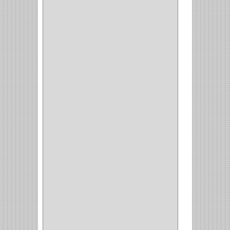
ANTIDESLIZANTE
(1)
(1)
(1)
(14)
(1)
CANCAMO
(1)
(4)
CADENAS
(4)
(29)
CORRUGAS
(1)
PASADOR
(21)
PASADORES
(1)
BRAZOS
(4)
(25)