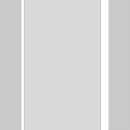
ELIS
(6)
CROIX
(8)
RABBIT
(1)
SCHLAGE
(36)
ARCEG
(1)
VARTA
(1)
DORCA
(1)
IDEACE
(27)
SEGUREX
(1)
EGRET
(1)
CISA
(10)
REJIPLAS
(6)
PERLES
(2)
MUNDIAL HUNTER
(1)
GUEPARDO
(1)