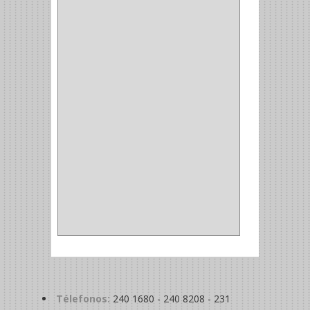
ALFILER
(1)
ALDABILLA
(1)
MAGNETICA
(2)
MADRIL
(2)
SIERRA COPA
(2)
COPA
(1)
BAHCO
(1)
ACOPLES
(2)
METALICA
(2)
ABRAZADERA
(1)
Télefonos:
240 1680 - 240 8208 - 231