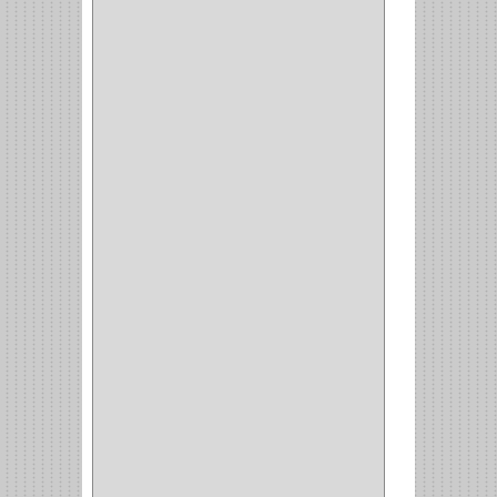
CERRADURA
SOBREPONER
(2)
CERRADURA MUEBLE
(18)
CERRADURA CILINDRICA
(6)
CERRADURA SEGURIDAD
(10)
ENTRADA ALCOBA
(4)
PUERTA PRINCIPAL
(15)
CERRADURA CERROJO
(1)
CERRADURA ALCOBA
(10)
CERRADURA CAJON
(14)
CERRADURA TRAMPA
(3)
MANIJAS CERRADURASS
(1)
CERROJOS
(11)
CERRADURA GUANTERA
(11)