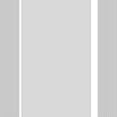
OFICINA
(11)
CORREDERAS
(11)
ACCESORIOS
(1)
COPERO
(1)
CLOSET
(7)
COCINA
(6)
BRAZOS
(6)
(34)
PULIDORA
(1)
TALADROS
(3)
CALADORA
(1)
ACCESORIOS
(5)
CUCHILLO
(2)
REPUESTO
(5)
CORTAVIDRIO
(1)
CORTABALDOSA
(1)