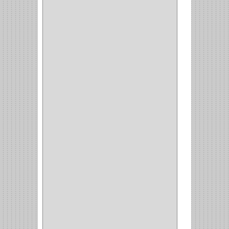
BISAGRA
(3)
BIOMBO
(1)
BALINERA
(12)
MUEBLE
(47)
COMUN
(21)
(220)
CILINDRO
(4)
PASADOR
(1)
CIERRA PUERTA
(4)
VITRINA
(1)
CAJON
(3)
OMBLIGO
(1)
GUANTERA
(2)
VITRINA OMBLIGO
(2)
CERRADURA VIDRIO
(4)