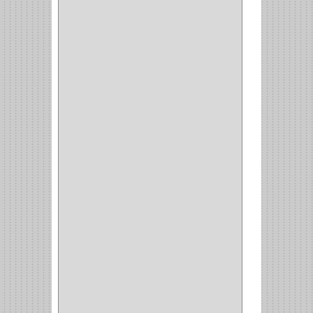
MALETIN
(1)
BISAGRAS
(1)
INVISIBLE TAMBOR
(6)
INVISIBLE
(7)
INTERIOR
(10)
INTEGRAL
(1)
OMEGA
(14)
PARCHE
(26)
TIPO PUERTA
(9)
GABINETE
(1)
EN T
(2)
DOBLE ACCION
(5)
GRADOS
(2)
135
(1)
107
(1)