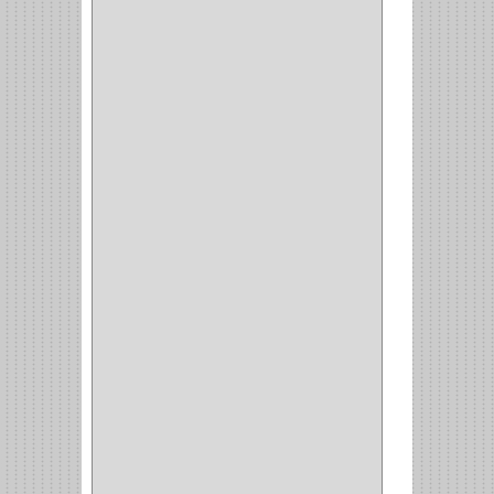
VERA
(16)
BH
(1)
INAFER
(2)
GYM
(4)
GENOVA
(2)
DOIMO
(1)
SALICE
(10)
MATABO
(1)
MEPLA
(2)
INROLA
(9)
ALIANCA
(5)
TORINO
(5)
HETTICH
(8)
CLASICC
(5)
GRASS
(7)