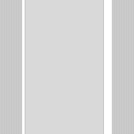
CIERRA PUERTA
(3)
PASADOR
(1)
VIDRIO
(1)
COCINA
(1)
CHAZOS
(1)
EMPAQUE
(1)
PISTOLA
(6)
BONETE
(1)
FRESA
(1)
CIERRA COPA
(1)
ARANDELAS
(1)
REPUESTOS
(1)
ANGULO
(1)
AMORTIGUADOR
(1)
AMARRE
(1)
CORCHO
(1)