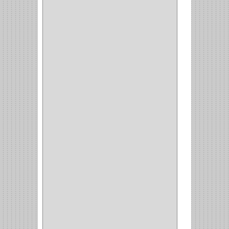
PRODUCTO IMPORTADO
(83)
RAYER
(1)
MC CASTI
(1)
AMIG
(30)
BLUM
(3)
RANGER
(4)
FORTE
(12)
STANLEY
(19)
SENCO
(3)
VALDERRAMA
(1)
AEROCOLOR
(1)
DISCOVER
(4)
IRWIN
(18)
TIMBERLY
(1)
MAKITA
(7)