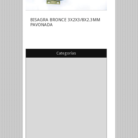
BISAGRA BRONCE 3X2X3/8X2.3MM
PAVONADA
Categorías
(22)
(1)
(1)
(6)
PIEDRA COPA
(1)
CINTAS
(5)
ENMASCARAR
(1)
EMPAQUE
(1)
DOBLE FAZ
(2)