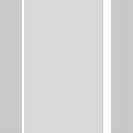
PERFILES
(2)
ACCESORIOS
(3)
CORREDERAS
LATERALES
(1)
CORBATERO
(1)
BARRAS
(1)
ADAPTADOR
(3)
CLOSET
(11)
ZAPATERO
(1)
SOPORTE
(3)
MESA PLANCHA
(1)
VESTIDO
(1)
JOYERO
(1)
PANTALONERO
(4)
COCINA
(37)
TORNO
(1)