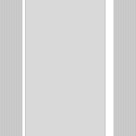
CABLE
(5)
BOTONES
(2)
BOMBILLO
(7)
ALAMBRE
(3)
(73)
CIZALLAS
(1)
CEPILLO
(5)
CAJAS
(2)
BROCAS TUGTENO
(1)
BROCAS METAL
(1)
BROCAS
(26)
BROCA MURO
(3)
BROCA MADERA Y
LAMINA
(3)
BROCA TUGSTENO
(12)