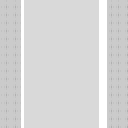
COMPRESOR
(1)
ACCESORIOS
(1)
REPUESTOS
(1)
NEUMATICA
(1)
(2)
(8)
(850)
DURALOCK
(0)
BHOLER
(1)
HUNTER
(1)
BELLOTA
(1)
GREAT NECK
(1)
ACCURUDE
(1)
FGV
(1)
REPON
(1)
ITAKA
(2)