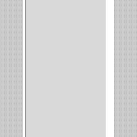
OFICINA
(11)
CORREDERAS
(11)
ACCESORIOS
(1)
COPERO
(1)
CLOSET
(7)
COCINA
(6)
BRAZOS
(6)
(34)
PULIDORA
(1)
TALADROS
(3)
CALADORA
(1)
ACCESORIOS
(5)
CUCHILLO
(2)
REPUESTO
(5)
CORTAVIDRIO
(1)
CORTABALDOSA
(1)