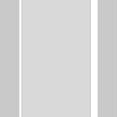
CORTA FRIO
(1)
CLAVADORA
(1)
(217)
WEBBER
(1)
NEVERA
(1)
TIPO CASTELLANO
(1)
SEMI PARCHE
(14)
REDONDA
(1)
ACERO
(1)
VIDRIO
(9)
PIVOTE
(5)
PISO
(7)
PIANO
(2)
DOBLE ACCION ACERO
(3)