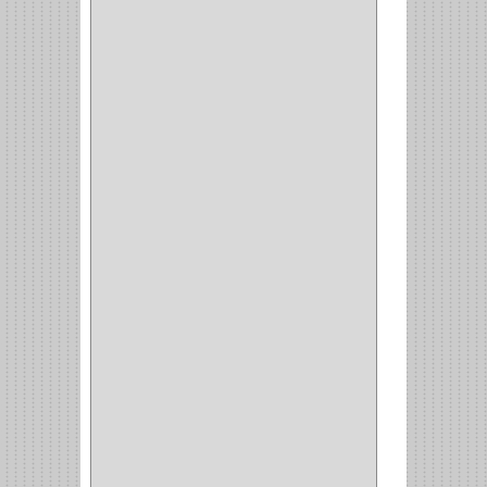
CIERRA PUERTA
(3)
PASADOR
(1)
VIDRIO
(1)
COCINA
(1)
CHAZOS
(1)
EMPAQUE
(1)
PISTOLA
(6)
BONETE
(1)
FRESA
(1)
CIERRA COPA
(1)
ARANDELAS
(1)
REPUESTOS
(1)
ANGULO
(1)
AMORTIGUADOR
(1)
AMARRE
(1)