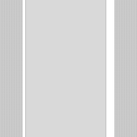
WELLDONE
(5)
IFEL
(1)
BAHCO
(3)
GRIVAL
(5)
MP TOOLS
(5)
DEWALT
(18)
DAVINCI
(4)
CRAFTSMAN
(2)
GREAT NEC
(1)
3EN1
(1)
PRODUCTO NACIONAL
(119)
TITAN
(2)
MPTOOLS
(2)
(51)
CLAVILLO
(1)