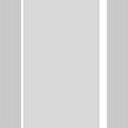
CERRADURA
SOBREPONER
(2)
CERRADURA MUEBLE
(18)
CERRADURA CILINDRICA
(6)
CERRADURA SEGURIDAD
(10)
ENTRADA ALCOBA
(4)
PUERTA PRINCIPAL
(15)
CERRADURA CERROJO
(1)
CERRADURA ALCOBA
(10)
CERRADURA CAJON
(14)
CERRADURA TRAMPA
(3)
MANIJAS CERRADURASS
(1)
CERROJOS
(11)
CERRADURA GUANTERA