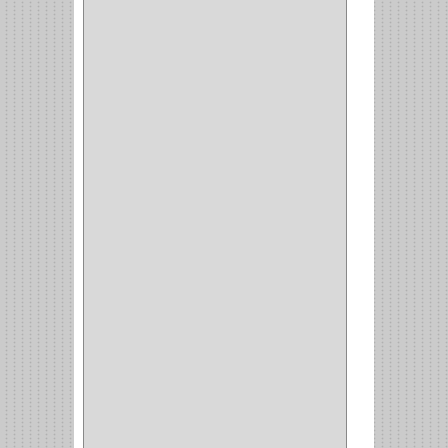
PLATOS
(1)
PORTATAPAS
(1)
PORTAPAPEL
(2)
PLATEROS
(2)
ESQUINERO
(1)
ESQUINAS MAGICAS
(3)
CUBIERTEROS
(4)
CONDIMENTEROS
(1)
CARRO LATERAL
(1)
CARRO BOTTELERO
(1)
CARRO ALACENA
(1)
CARRO
(2)
CANASTAS
(1)
CAMPANAS
(1)