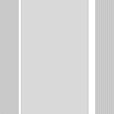
(11)
CERRADURA ESCRITORIO
(10)
CERRADURA PUERTA
(19)
CERRADURA ESCRITRIO
(1)
CERRADURA INCRUSTAR
(12)
CERROJO
(9)
(3)
(70)
OFICINA
(1)
ACCESORIOS
(1)
TUBO
(2)
SOPORTE
(1)
RIEL
(1)