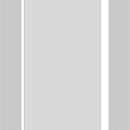
QUALITA
(4)
VERA
(16)
BH
(1)
INAFER
(2)
GYM
(4)
GENOVA
(2)
DOIMO
(1)
SALICE
(10)
MATABO
(1)
MEPLA
(2)
INROLA
(9)
ALIANCA
(5)
TORINO
(5)
HETTICH
(8)
CLASICC
(5)
GRASS
(7)