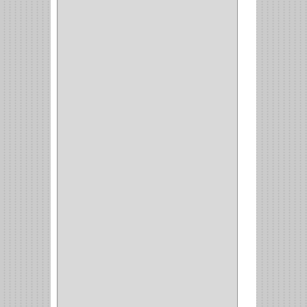
GALAXIE
(2)
INCOLMA
(2)
PEGASO
(2)
KINVARO
(1)
SAMET
(1)
FERRARI
(1)
AVENTO
(0)
INDUSTRIAS GR
(1)
ARTEBOTON
(1)
BRONCECOL
(27)
SAGOLA
(1)
JANA
(1)
SILVANIA
(1)
TOOLCRAFT
(5)
SH
(1)