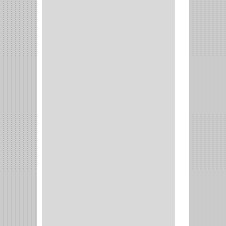
PERFILES
(2)
ACCESORIOS
(3)
CORREDERAS
LATERALES
(1)
CORBATERO
(1)
BARRAS
(1)
ADAPTADOR
(3)
CLOSET
(11)
ZAPATERO
(1)
SOPORTE
(3)
MESA PLANCHA
(1)
VESTIDO
(1)
JOYERO
(1)
PANTALONERO
(4)
COCINA
(37)
TORNO
(1)