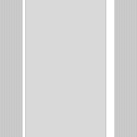
CABLE
(5)
BOTONES
(2)
BOMBILLO
(7)
ALAMBRE
(3)
(73)
CIZALLAS
(1)
CEPILLO
(5)
CAJAS
(2)
BROCAS TUGTENO
(1)
BROCAS METAL
(1)
BROCAS
(26)
BROCA MURO
(3)
BROCA MADERA Y
LAMINA
(3)
BROCA TUGSTENO
(12)