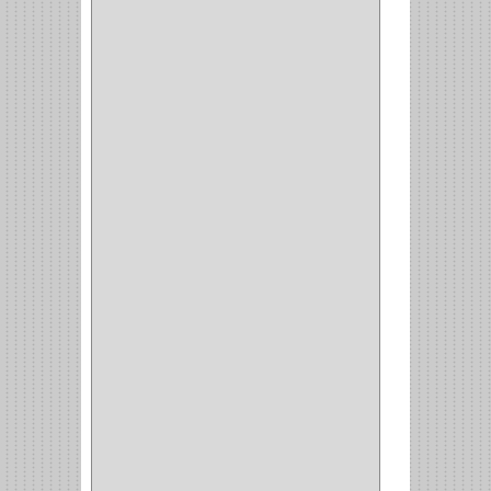
COMPRESOR
(1)
ACCESORIOS
(1)
REPUESTOS
(1)
NEUMATICA
(1)
(2)
(8)
(850)
DURALOCK
(0)
BHOLER
(1)
HUNTER
(1)
BELLOTA
(1)
GREAT NECK
(1)
ACCURUDE
(1)
FGV
(1)
REPON
(1)
ITAKA
(2)