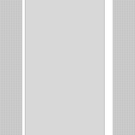
ELIS
(6)
CROIX
(8)
RABBIT
(1)
SCHLAGE
(36)
ARCEG
(1)
VARTA
(1)
DORCA
(1)
IDEACE
(27)
SEGUREX
(1)
EGRET
(1)
CISA
(10)
REJIPLAS
(6)
PERLES
(2)
MUNDIAL HUNTER
(1)
GUEPARDO
(1)