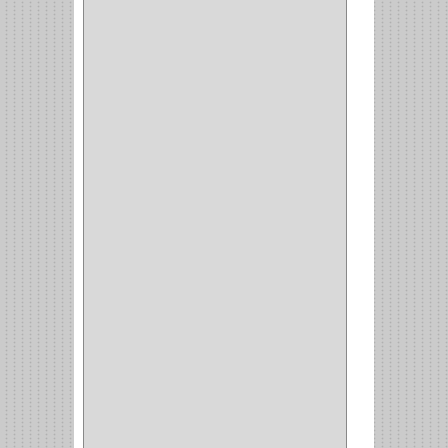
BASURERAS
(4)
COPERO
(1)
AMORTIGUADOR
(1)
ALACENA
(5)
BANDEJA
(1)
(42)
ACCESORIOS
(8)
CORDON TELEFONO
(1)
CONVERTIDORES
(5)
CLAVIJAS
(1)
CINTAS
(1)
CANALETAS
(1)
CAJAS
(1)
CAJA
(1)
MULTITOMA
(1)