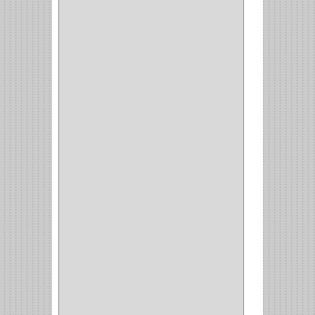
HYSSA
(1)
DUCASSE
(1)
DRAGON
(1)
STERLING
(5)
SPAR
(2)
CLASIC
(3)
VERONA
(2)
NORTON
(1)
PRODUCTO IMPORTADO
Y NACIONAL
(54)
BEA
(1)
MORSE
(1)
3M
(1)
MASTER
(21)
SAFE
(34)
GEO
(7)