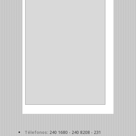
CORCHO
(1)
ALFILER
(1)
ALDABILLA
(1)
MAGNETICA
(2)
MADRIL
(2)
SIERRA COPA
(2)
COPA
(1)
BAHCO
(1)
ACOPLES
(2)
METALICA
(2)
ABRAZADERA
(1)
Télefonos:
240 1680 - 240 8208 - 231