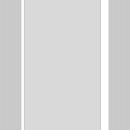
BISAGRA
(3)
BIOMBO
(1)
BALINERA
(12)
MUEBLE
(47)
COMUN
(21)
(220)
CILINDRO
(4)
PASADOR
(1)
CIERRA PUERTA
(4)
VITRINA
(1)
CAJON
(3)
OMBLIGO
(1)
GUANTERA
(2)
VITRINA OMBLIGO
(2)
CERRADURA VIDRIO
(4)