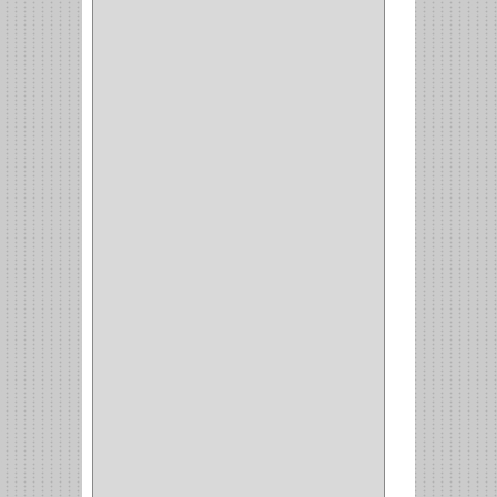
MAQUINA DE COSER
(2)
MALETIN
(1)
BISAGRAS
(1)
INVISIBLE TAMBOR
(6)
INVISIBLE
(7)
INTERIOR
(10)
INTEGRAL
(1)
OMEGA
(14)
PARCHE
(26)
TIPO PUERTA
(9)
GABINETE
(1)
EN T
(2)
DOBLE ACCION
(5)
GRADOS
(2)
135
(1)
107
(1)