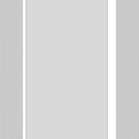
BROCA VIDRIO
(1)
BROCA MADERA
(4)
BROCA MADERA
LAMINA
(2)
BROCAS MADERA
(1)
BISTURI
(8)
ALICATES
(22)
(49)
CAZUELAS
(10)
BOTONES
(38)
(4)
BROCHAS
(2)
(7)
ACOPLES
(1)
(35)