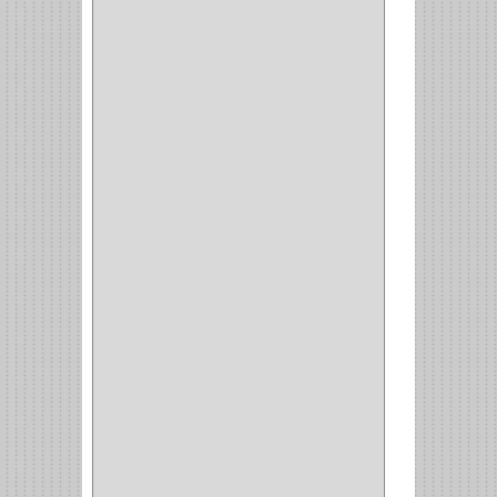
PRODUCTO IMPORTADO
(83)
RAYER
(1)
MC CASTI
(1)
AMIG
(30)
BLUM
(3)
RANGER
(4)
FORTE
(12)
STANLEY
(19)
SENCO
(3)
VALDERRAMA
(1)
AEROCOLOR
(1)
DISCOVER
(4)
IRWIN
(18)
TIMBERLY
(1)
MAKITA
(7)