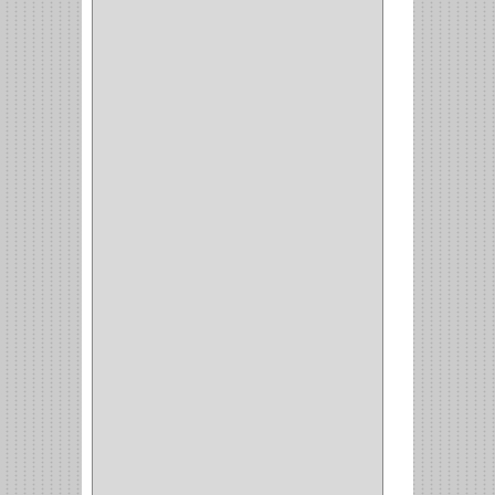
FEH
(13)
GATO
(17)
CONSUN
(1)
MOBILE
(16)
STAR
(7)
ARKA
(2)
INDUMA
(32)
BARTA
(1)
YALE
(32)
TESA
(2)
FUERTE
(24)
IMPAV
(3)
ELECTROCONTROL
(1)
TIMBERLINE
(1)
SURTEK
(1)