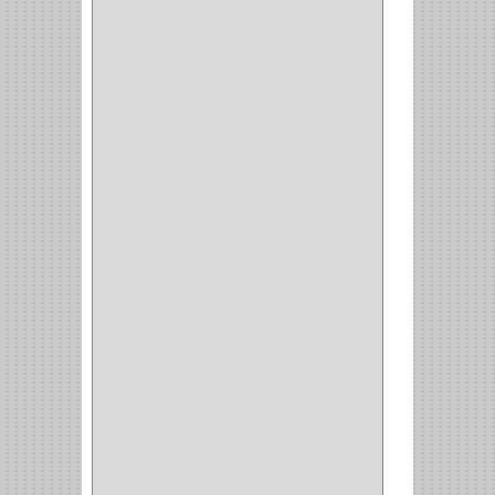
DOBLE FAZ
(2)
ANTIDESLIZANTE
(1)
(1)
(1)
(14)
(1)
CANCAMO
(1)
(4)
CADENAS
(4)
(29)
CORRUGAS
(1)
PASADOR
(21)
PASADORES
(1)
BRAZOS
(4)
(25)