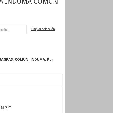
RA INDUMA COMUN
Limpiar selección
AR
SAGRAS
,
COMUN
,
INDUMA
,
Por
N 3″”