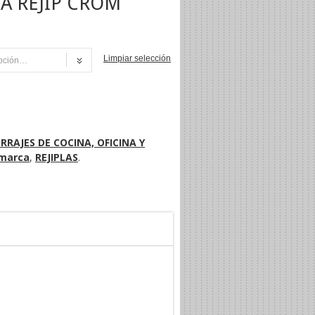
A REJIP CROM
Limpiar selección
NI
RRAJES DE COCINA, OFICINA Y
 marca
,
REJIPLAS
.