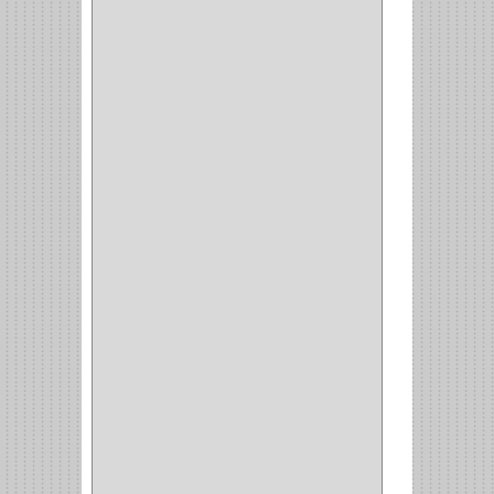
TIPO CASTELLANO
(1)
SEMI PARCHE
(14)
REDONDA
(1)
ACERO
(1)
VIDRIO
(9)
PIVOTE
(5)
PISO
(7)
PIANO
(2)
DOBLE ACCION ACERO
(3)
MAQUINA DE COSER
(2)
MALETIN
(1)
BISAGRAS
(1)
INVISIBLE TAMBOR
(6)
INVISIBLE
(7)
INTERIOR
(10)