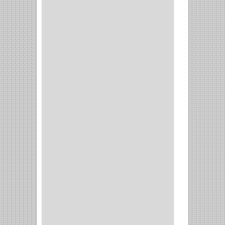
ESQUINAS MAGICAS
(3)
CUBIERTEROS
(4)
CONDIMENTEROS
(1)
CARRO LATERAL
(1)
CARRO BOTTELERO
(1)
CARRO ALACENA
(1)
CARRO
(2)
CANASTAS
(1)
CAMPANAS
(1)
BASURERAS
(4)
COPERO
(1)
AMORTIGUADOR
(1)
ALACENA
(5)
BANDEJA
(1)