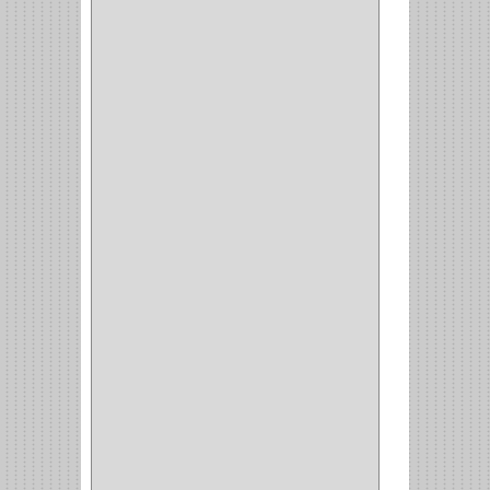
ARKA
(2)
INDUMA
(32)
BARTA
(1)
YALE
(32)
TESA
(2)
FUERTE
(24)
IMPAV
(3)
ELECTROCONTROL
(1)
TIMBERLINE
(1)
SURTEK
(1)
PRODUCTO IMPORTADO
(83)
RAYER
(1)
MC CASTI
(1)
AMIG
(30)
BLUM
(3)