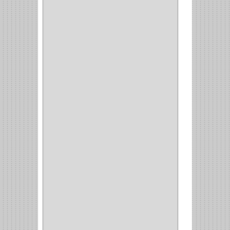
ALICATES
(22)
(49)
CAZUELAS
(10)
BOTONES
(38)
(4)
BROCHAS
(2)
(7)
ACOPLES
(1)
(35)
COMPRESOR
(1)
ACCESORIOS
(1)
REPUESTOS
(1)
NEUMATICA
(1)
(2)
(8)