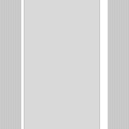
CANCAMO
(1)
(4)
CADENAS
(4)
(29)
CORRUGAS
(1)
PASADOR
(21)
PASADORES
(1)
BRAZOS
(4)
(25)
OFICINA
(11)
CORREDERAS
(11)
ACCESORIOS
(1)
COPERO
(1)
CLOSET
(7)