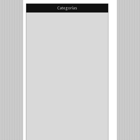
Categorías
(22)
(1)
(1)
(6)
PIEDRA COPA
(1)
CINTAS
(5)
ENMASCARAR
(1)
EMPAQUE
(1)
DOBLE FAZ
(2)
ANTIDESLIZANTE
(1)
(1)
(1)
(14)
(1)