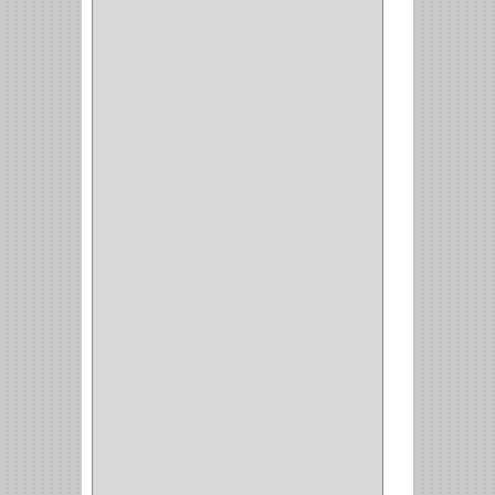
(850)
DURALOCK
(0)
BHOLER
(1)
HUNTER
(1)
BELLOTA
(1)
GREAT NECK
(1)
ACCURUDE
(1)
FGV
(1)
REPON
(1)
ITAKA
(2)
HYSSA
(1)
DUCASSE
(1)
DRAGON
(1)
STERLING
(5)
SPAR
(2)