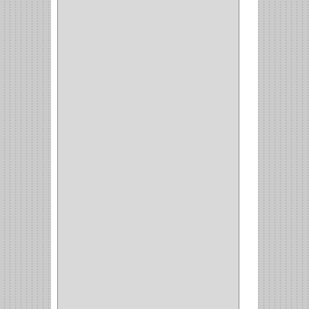
EMPAQUE
(1)
PISTOLA
(6)
BONETE
(1)
FRESA
(1)
CIERRA COPA
(1)
ARANDELAS
(1)
REPUESTOS
(1)
ANGULO
(1)
AMORTIGUADOR
(1)
AMARRE
(1)
CORCHO
(1)
ALFILER
(1)
ALDABILLA
(1)
MAGNETICA
(2)
MADRIL
(2)
SIERRA COPA
(2)