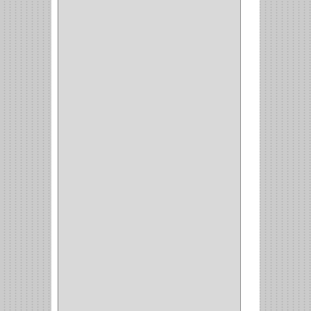
(220)
CILINDRO
(4)
PASADOR
(1)
CIERRA PUERTA
(4)
VITRINA
(1)
CAJON
(3)
OMBLIGO
(1)
GUANTERA
(2)
VITRINA OMBLIGO
(2)
CERRADURA VIDRIO
(4)
CERRADURA
SOBREPONER
(2)
CERRADURA MUEBLE
(18)
CERRADURA CILINDRICA
(6)
CERRADURA SEGURIDAD
(10)