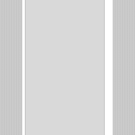
CIZALLAS
(1)
CEPILLO
(5)
CAJAS
(2)
BROCAS TUGTENO
(1)
BROCAS METAL
(1)
BROCAS
(26)
BROCA MURO
(3)
BROCA MADERA Y
LAMINA
(3)
BROCA TUGSTENO
(12)
BROCA VIDRIO
(1)
BROCA MADERA
(4)
BROCA MADERA
LAMINA
(2)
BROCAS MADERA
(1)
BISTURI
(8)