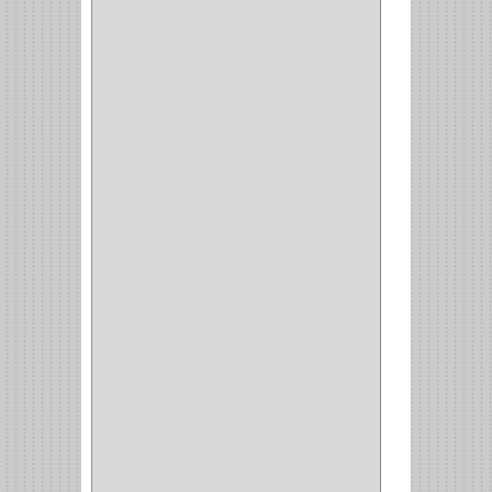
INTEGRAL
(1)
OMEGA
(14)
PARCHE
(26)
TIPO PUERTA
(9)
GABINETE
(1)
EN T
(2)
DOBLE ACCION
(5)
GRADOS
(2)
135
(1)
107
(1)
BISAGRA
(3)
BIOMBO
(1)
BALINERA
(12)
MUEBLE
(47)
COMUN
(21)