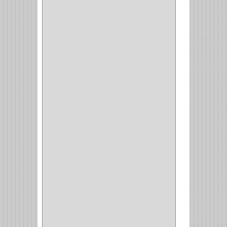
RANGER
(4)
FORTE
(12)
STANLEY
(19)
SENCO
(3)
VALDERRAMA
(1)
AEROCOLOR
(1)
DISCOVER
(4)
IRWIN
(18)
TIMBERLY
(1)
MAKITA
(7)
WELLDONE
(5)
IFEL
(1)
BAHCO
(3)
GRIVAL
(5)
MP TOOLS
(5)