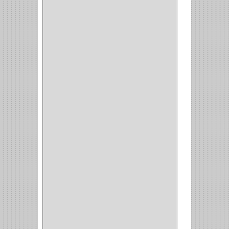
DEWALT
(18)
DAVINCI
(4)
CRAFTSMAN
(2)
GREAT NEC
(1)
3EN1
(1)
PRODUCTO NACIONAL
(119)
TITAN
(2)
MPTOOLS
(2)
(51)
CLAVILLO
(1)
CIERRA PUERTA
(3)
PASADOR
(1)
VIDRIO
(1)
COCINA
(1)
CHAZOS
(1)