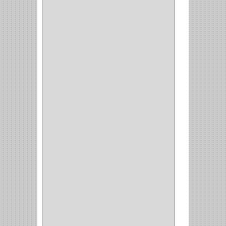
VARTA
(1)
DORCA
(1)
IDEACE
(27)
SEGUREX
(1)
EGRET
(1)
CISA
(10)
REJIPLAS
(6)
PERLES
(2)
MUNDIAL HUNTER
(1)
GUEPARDO
(1)
GALAXIE
(2)
INCOLMA
(2)
PEGASO
(2)
KINVARO
(1)
SAMET
(1)