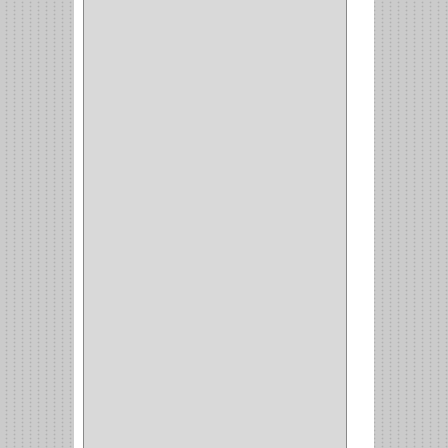
(42)
ACCESORIOS
(8)
CORDON TELEFONO
(1)
CONVERTIDORES
(5)
CLAVIJAS
(1)
CINTAS
(1)
CANALETAS
(1)
CAJAS
(1)
CAJA
(1)
MULTITOMA
(1)
CABLE
(5)
BOTONES
(2)
BOMBILLO
(7)
ALAMBRE
(3)
(73)