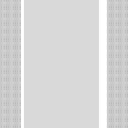
DOIMO
(1)
SALICE
(10)
MATABO
(1)
MEPLA
(2)
INROLA
(9)
ALIANCA
(5)
TORINO
(5)
HETTICH
(8)
CLASICC
(5)
GRASS
(7)
FEH
(13)
GATO
(17)
CONSUN
(1)
MOBILE
(16)
STAR
(7)