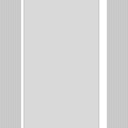
COCINA
(6)
BRAZOS
(6)
(34)
PULIDORA
(1)
TALADROS
(3)
CALADORA
(1)
ACCESORIOS
(5)
CUCHILLO
(2)
REPUESTO
(5)
CORTAVIDRIO
(1)
CORTABALDOSA
(1)
CORTA FRIO
(1)
CLAVADORA
(1)
(217)
WEBBER
(1)
NEVERA
(1)