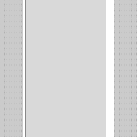
ADAPTADOR
(3)
CLOSET
(11)
ZAPATERO
(1)
SOPORTE
(3)
MESA PLANCHA
(1)
VESTIDO
(1)
JOYERO
(1)
PANTALONERO
(4)
COCINA
(37)
TORNO
(1)
PLATOS
(1)
PORTATAPAS
(1)
PORTAPAPEL
(2)
PLATEROS
(2)
ESQUINERO
(1)