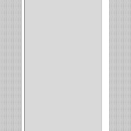
CLASIC
(3)
VERONA
(2)
NORTON
(1)
PRODUCTO IMPORTADO
Y NACIONAL
(54)
BEA
(1)
MORSE
(1)
3M
(1)
MASTER
(21)
SAFE
(34)
GEO
(7)
ELIS
(6)
CROIX
(8)
RABBIT
(1)
SCHLAGE
(36)
ARCEG
(1)