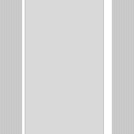
FERRARI
(1)
AVENTO
(0)
INDUSTRIAS GR
(1)
ARTEBOTON
(1)
BRONCECOL
(27)
SAGOLA
(1)
JANA
(1)
SILVANIA
(1)
TOOLCRAFT
(5)
SH
(1)
QUALITA
(4)
VERA
(16)
BH
(1)
INAFER
(2)
GYM
(4)
GENOVA
(2)