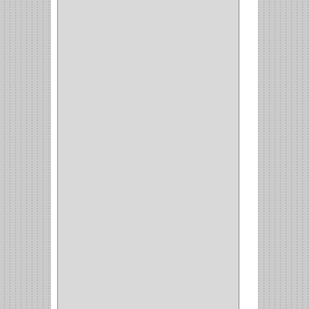
ENTRADA ALCOBA
(4)
PUERTA PRINCIPAL
(15)
CERRADURA CERROJO
(1)
CERRADURA ALCOBA
(10)
CERRADURA CAJON
(14)
CERRADURA TRAMPA
(3)
MANIJAS CERRADURASS
(1)
CERROJOS
(11)
CERRADURA GUANTERA
(11)
CERRADURA ESCRITORIO
(10)
CERRADURA PUERTA
(19)
CERRADURA ESCRITRIO
(1)