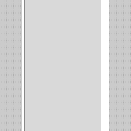
CERRADURA INCRUSTAR
(12)
CERROJO
(9)
(3)
(70)
OFICINA
(1)
ACCESORIOS
(1)
TUBO
(2)
SOPORTE
(1)
RIEL
(1)
PERFILES
(2)
ACCESORIOS
(3)
CORREDERAS
LATERALES
(1)
CORBATERO
(1)
BARRAS
(1)