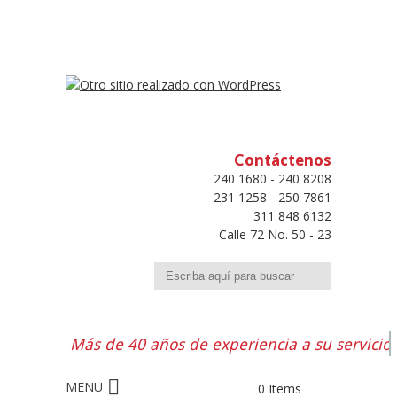
Contáctenos
240 1680 - 240 8208
231 1258 - 250 7861
311 848 6132
Calle 72 No. 50 - 23
Buscar
Más de 40 años de experiencia a su servicio
0 Items