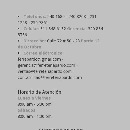
Télefonos:
240 1680 - 240 8208 - 231
1258 - 250 7861
Celular:
311 848 6132
Gerencia:
320 834
5756
Dirrección:
Calle 72 # 50 - 23
Barrio 12
de Octubre
Correo eléctronico:
ferrepardo@gmail.com -
gerencia@ferreteriapardo.com -
ventas@ferreteriapardo.com -
contabilidad@ferreteriapardo.com
Horario de Atención
Lunes a Viernes
8:00 am - 5:30 pm
Sábados
8:00 am - 1:30 pm