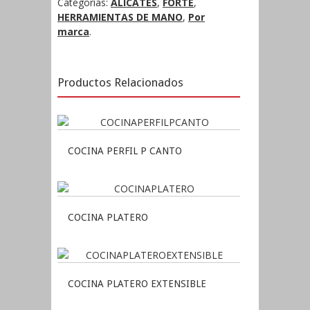
Categorías:
ALICATES
,
FORTE
,
HERRAMIENTAS DE MANO
,
Por
marca
.
Productos Relacionados
COCINA PERFIL P CANTO
COCINA PLATERO
COCINA PLATERO EXTENSIBLE