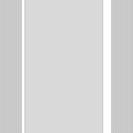
(8)
(850)
DURALOCK
(0)
BHOLER
(1)
HUNTER
(1)
BELLOTA
(1)
GREAT NECK
(1)
ACCURUDE
(1)
FGV
(1)
REPON
(1)
ITAKA
(2)
HYSSA
(1)
DUCASSE
(1)
DRAGON
(1)
STERLING
(5)
SPAR
(2)