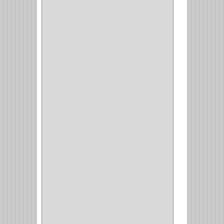
(1)
CANCAMO
(1)
(4)
CADENAS
(4)
(29)
CORRUGAS
(1)
PASADOR
(21)
PASADORES
(1)
BRAZOS
(4)
(25)
OFICINA
(11)
CORREDERAS
(11)
ACCESORIOS
(1)
COPERO
(1)
CLOSET
(7)