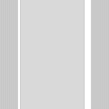
EMPAQUE
(1)
PISTOLA
(6)
BONETE
(1)
FRESA
(1)
CIERRA COPA
(1)
ARANDELAS
(1)
REPUESTOS
(1)
ANGULO
(1)
AMORTIGUADOR
(1)
AMARRE
(1)
CORCHO
(1)
ALFILER
(1)
ALDABILLA
(1)
MAGNETICA
(2)
MADRIL
(2)