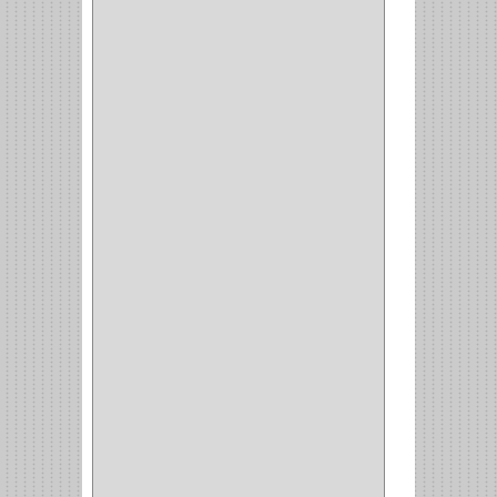
(10)
ENTRADA ALCOBA
(4)
PUERTA PRINCIPAL
(15)
CERRADURA CERROJO
(1)
CERRADURA ALCOBA
(10)
CERRADURA CAJON
(14)
CERRADURA TRAMPA
(3)
MANIJAS CERRADURASS
(1)
CERROJOS
(11)
CERRADURA GUANTERA
(11)
CERRADURA ESCRITORIO
(10)
CERRADURA PUERTA
(19)
CERRADURA ESCRITRIO
(1)