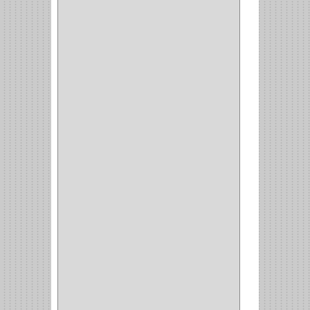
CIZALLAS
(1)
CEPILLO
(5)
CAJAS
(2)
BROCAS TUGTENO
(1)
BROCAS METAL
(1)
BROCAS
(26)
BROCA MURO
(3)
BROCA MADERA Y
LAMINA
(3)
BROCA TUGSTENO
(12)
BROCA VIDRIO
(1)
BROCA MADERA
(4)
BROCA MADERA
LAMINA
(2)
BROCAS MADERA
(1)
BISTURI
(8)