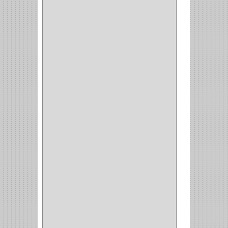
ESQUINAS MAGICAS
(3)
CUBIERTEROS
(4)
CONDIMENTEROS
(1)
CARRO LATERAL
(1)
CARRO BOTTELERO
(1)
CARRO ALACENA
(1)
CARRO
(2)
CANASTAS
(1)
CAMPANAS
(1)
BASURERAS
(4)
COPERO
(1)
AMORTIGUADOR
(1)
ALACENA
(5)
BANDEJA
(1)