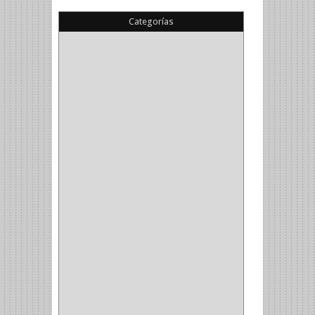
Categorías
(22)
(1)
(1)
(6)
PIEDRA COPA
(1)
CINTAS
(5)
ENMASCARAR
(1)
EMPAQUE
(1)
DOBLE FAZ
(2)
ANTIDESLIZANTE
(1)
(1)
(1)
(14)