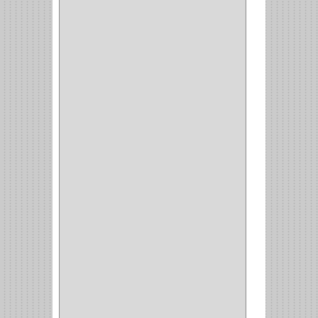
DEWALT
(18)
DAVINCI
(4)
CRAFTSMAN
(2)
GREAT NEC
(1)
3EN1
(1)
PRODUCTO NACIONAL
(119)
TITAN
(2)
MPTOOLS
(2)
(51)
CLAVILLO
(1)
CIERRA PUERTA
(3)
PASADOR
(1)
VIDRIO
(1)
COCINA
(1)
CHAZOS
(1)