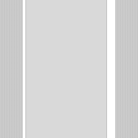
ALICATES
(22)
(49)
CAZUELAS
(10)
BOTONES
(38)
(4)
BROCHAS
(2)
(7)
ACOPLES
(1)
(35)
COMPRESOR
(1)
ACCESORIOS
(1)
REPUESTOS
(1)
NEUMATICA
(1)
(2)