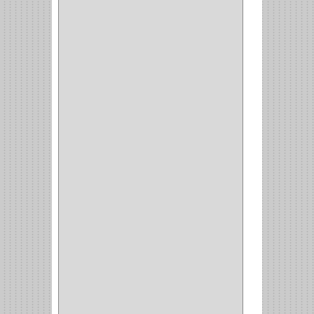
ARKA
(2)
INDUMA
(32)
BARTA
(1)
YALE
(32)
TESA
(2)
FUERTE
(24)
IMPAV
(3)
ELECTROCONTROL
(1)
TIMBERLINE
(1)
SURTEK
(1)
PRODUCTO IMPORTADO
(83)
RAYER
(1)
MC CASTI
(1)
AMIG
(30)
BLUM
(3)