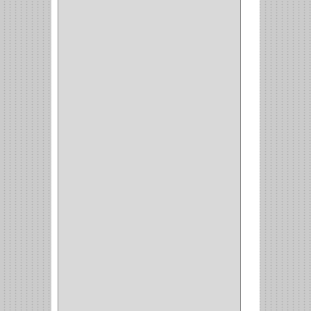
RANGER
(4)
FORTE
(12)
STANLEY
(19)
SENCO
(3)
VALDERRAMA
(1)
AEROCOLOR
(1)
DISCOVER
(4)
IRWIN
(18)
TIMBERLY
(1)
MAKITA
(7)
WELLDONE
(5)
IFEL
(1)
BAHCO
(3)
GRIVAL
(5)
MP TOOLS
(5)