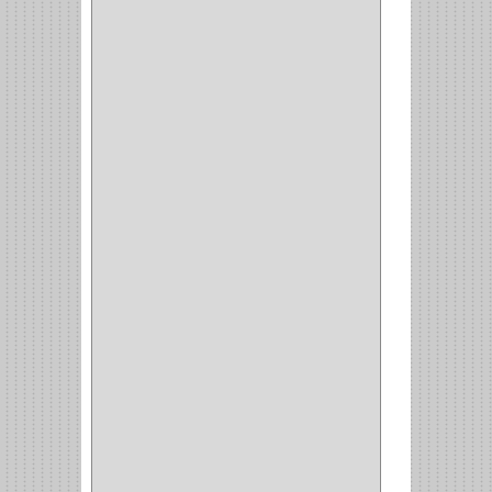
INTERIOR
(10)
INTEGRAL
(1)
OMEGA
(14)
PARCHE
(26)
TIPO PUERTA
(9)
GABINETE
(1)
EN T
(2)
DOBLE ACCION
(5)
GRADOS
(2)
135
(1)
107
(1)
BISAGRA
(3)
BIOMBO
(1)
BALINERA
(12)
MUEBLE
(47)
COMUN
(21)