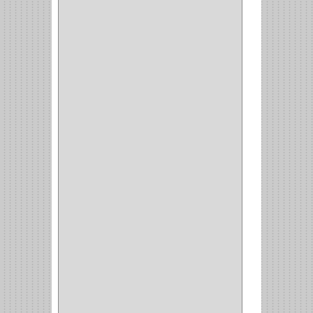
TIPO CASTELLANO
(1)
SEMI PARCHE
(14)
REDONDA
(1)
ACERO
(1)
VIDRIO
(9)
PIVOTE
(5)
PISO
(7)
PIANO
(2)
DOBLE ACCION ACERO
(3)
MAQUINA DE COSER
(2)
MALETIN
(1)
BISAGRAS
(1)
INVISIBLE TAMBOR
(6)
INVISIBLE
(7)