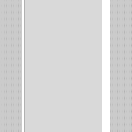
ADAPTADOR
(3)
CLOSET
(11)
ZAPATERO
(1)
SOPORTE
(3)
MESA PLANCHA
(1)
VESTIDO
(1)
JOYERO
(1)
PANTALONERO
(4)
COCINA
(37)
TORNO
(1)
PLATOS
(1)
PORTATAPAS
(1)
PORTAPAPEL
(2)
PLATEROS
(2)
ESQUINERO
(1)