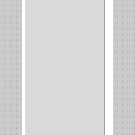
(42)
ACCESORIOS
(8)
CORDON TELEFONO
(1)
CONVERTIDORES
(5)
CLAVIJAS
(1)
CINTAS
(1)
CANALETAS
(1)
CAJAS
(1)
CAJA
(1)
MULTITOMA
(1)
CABLE
(5)
BOTONES
(2)
BOMBILLO
(7)
ALAMBRE
(3)
(73)