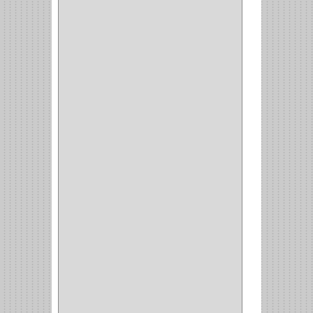
FERRARI
(1)
AVENTO
(0)
INDUSTRIAS GR
(1)
ARTEBOTON
(1)
BRONCECOL
(27)
SAGOLA
(1)
JANA
(1)
SILVANIA
(1)
TOOLCRAFT
(5)
SH
(1)
QUALITA
(4)
VERA
(16)
BH
(1)
INAFER
(2)
GYM
(4)