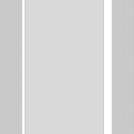
VARTA
(1)
DORCA
(1)
IDEACE
(27)
SEGUREX
(1)
EGRET
(1)
CISA
(10)
REJIPLAS
(6)
PERLES
(2)
MUNDIAL HUNTER
(1)
GUEPARDO
(1)
GALAXIE
(2)
INCOLMA
(2)
PEGASO
(2)
KINVARO
(1)
SAMET
(1)