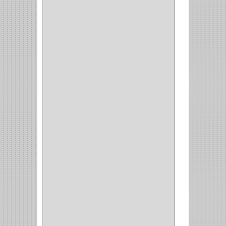
GENOVA
(2)
DOIMO
(1)
SALICE
(10)
MATABO
(1)
MEPLA
(2)
INROLA
(9)
ALIANCA
(5)
TORINO
(5)
HETTICH
(8)
CLASICC
(5)
GRASS
(7)
FEH
(13)
GATO
(17)
CONSUN
(1)
MOBILE
(16)
STAR
(7)