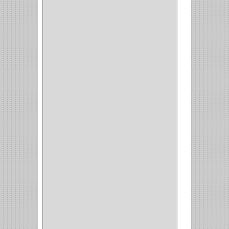
COCINA
(6)
BRAZOS
(6)
(34)
PULIDORA
(1)
TALADROS
(3)
CALADORA
(1)
ACCESORIOS
(5)
CUCHILLO
(2)
REPUESTO
(5)
CORTAVIDRIO
(1)
CORTABALDOSA
(1)
CORTA FRIO
(1)
CLAVADORA
(1)
(217)
WEBBER
(1)
NEVERA
(1)