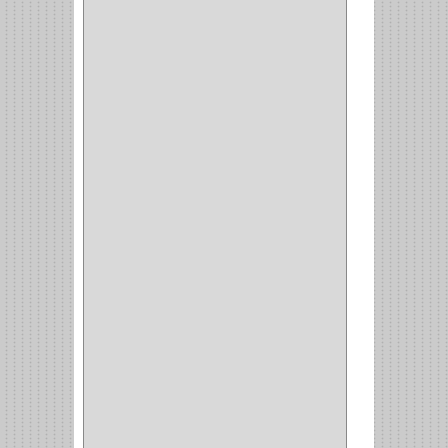
(220)
CILINDRO
(4)
PASADOR
(1)
CIERRA PUERTA
(4)
VITRINA
(1)
CAJON
(3)
OMBLIGO
(1)
GUANTERA
(2)
VITRINA OMBLIGO
(2)
CERRADURA VIDRIO
(4)
CERRADURA
SOBREPONER
(2)
CERRADURA MUEBLE
(18)
CERRADURA CILINDRICA
(6)
CERRADURA SEGURIDAD