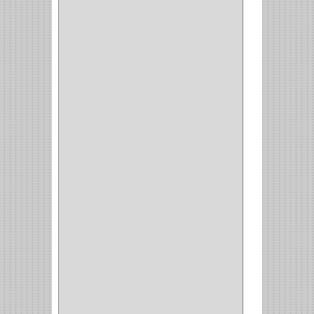
CERRADURA INCRUSTAR
(12)
CERROJO
(9)
(3)
(70)
OFICINA
(1)
ACCESORIOS
(1)
TUBO
(2)
SOPORTE
(1)
RIEL
(1)
PERFILES
(2)
ACCESORIOS
(3)
CORREDERAS
LATERALES
(1)
CORBATERO
(1)
BARRAS
(1)