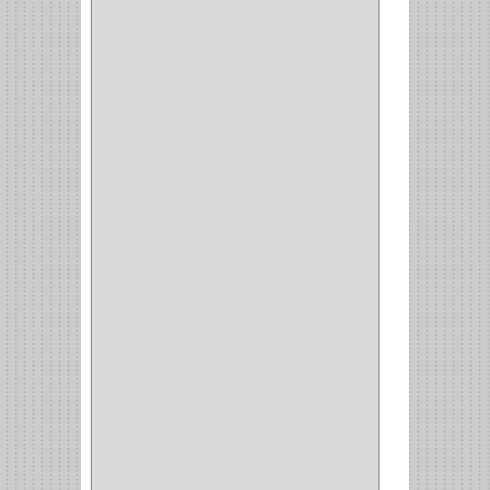
CLASIC
(3)
VERONA
(2)
NORTON
(1)
PRODUCTO IMPORTADO
Y NACIONAL
(54)
BEA
(1)
MORSE
(1)
3M
(1)
MASTER
(21)
SAFE
(34)
GEO
(7)
ELIS
(6)
CROIX
(8)
RABBIT
(1)
SCHLAGE
(36)
ARCEG
(1)