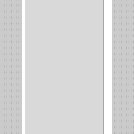
AMORTIGUADOR
(1)
ALACENA
(5)
BANDEJA
(1)
(42)
ACCESORIOS
(8)
CORDON TELEFONO
(1)
CONVERTIDORES
(5)
CLAVIJAS
(1)
CINTAS
(1)
CANALETAS
(1)
CAJAS
(1)
CAJA
(1)
MULTITOMA
(1)
CABLE
(5)
BOTONES
(2)