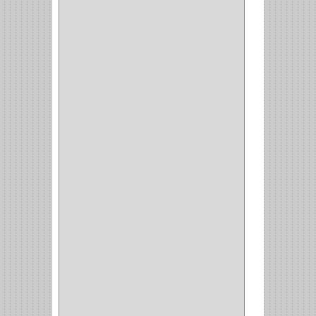
BH
(1)
INAFER
(2)
GYM
(4)
GENOVA
(2)
DOIMO
(1)
SALICE
(10)
MATABO
(1)
MEPLA
(2)
INROLA
(9)
ALIANCA
(5)
TORINO
(5)
HETTICH
(8)
CLASICC
(5)
GRASS
(7)
FEH
(13)
GATO
(17)