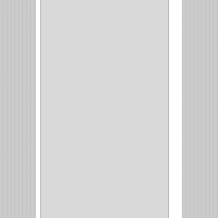
DRAGON
(1)
STERLING
(5)
SPAR
(2)
CLASIC
(3)
VERONA
(2)
NORTON
(1)
PRODUCTO IMPORTADO
Y NACIONAL
(54)
BEA
(1)
MORSE
(1)
3M
(1)
MASTER
(21)
SAFE
(34)
GEO
(7)
ELIS
(6)