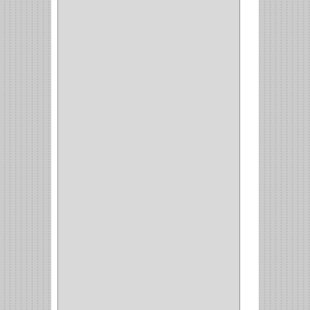
CLAVADORA
(1)
(217)
WEBBER
(1)
NEVERA
(1)
TIPO CASTELLANO
(1)
SEMI PARCHE
(14)
REDONDA
(1)
ACERO
(1)
VIDRIO
(9)
PIVOTE
(5)
PISO
(7)
PIANO
(2)
DOBLE ACCION ACERO
(3)
MAQUINA DE COSER
(2)
MALETIN
(1)