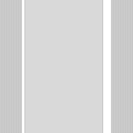
BAHCO
(3)
GRIVAL
(5)
MP TOOLS
(5)
DEWALT
(18)
DAVINCI
(4)
CRAFTSMAN
(2)
GREAT NEC
(1)
3EN1
(1)
PRODUCTO NACIONAL
(119)
TITAN
(2)
MPTOOLS
(2)
(51)
CLAVILLO
(1)
CIERRA PUERTA
(3)
PASADOR
(1)