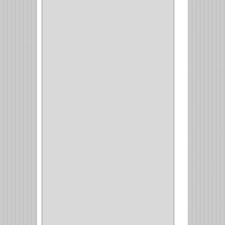
BOMBILLO
(7)
ALAMBRE
(3)
(73)
CIZALLAS
(1)
CEPILLO
(5)
CAJAS
(2)
BROCAS TUGTENO
(1)
BROCAS METAL
(1)
BROCAS
(26)
BROCA MURO
(3)
BROCA MADERA Y
LAMINA
(3)
BROCA TUGSTENO
(12)
BROCA VIDRIO
(1)
BROCA MADERA
(4)