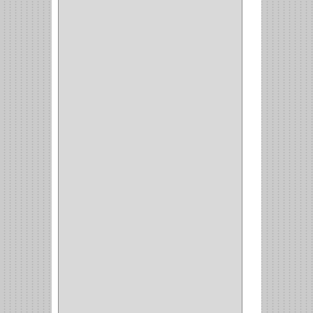
CERRADURA MUEBLE
(18)
CERRADURA CILINDRICA
(6)
CERRADURA SEGURIDAD
(10)
ENTRADA ALCOBA
(4)
PUERTA PRINCIPAL
(15)
CERRADURA CERROJO
(1)
CERRADURA ALCOBA
(10)
CERRADURA CAJON
(14)
CERRADURA TRAMPA
(3)
MANIJAS CERRADURASS
(1)
CERROJOS
(11)
CERRADURA GUANTERA
(11)
CERRADURA ESCRITORIO
(10)