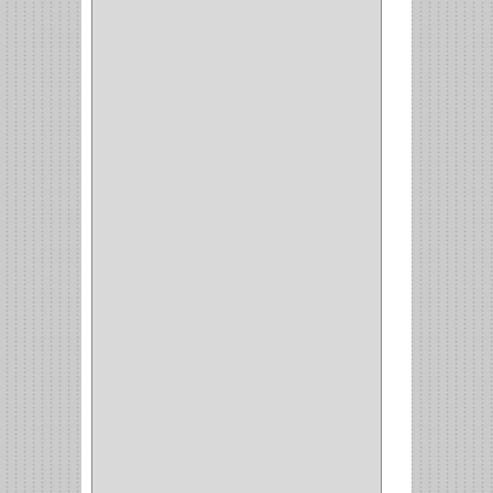
CORREDERAS
LATERALES
(1)
CORBATERO
(1)
BARRAS
(1)
ADAPTADOR
(3)
CLOSET
(11)
ZAPATERO
(1)
SOPORTE
(3)
MESA PLANCHA
(1)
VESTIDO
(1)
JOYERO
(1)
PANTALONERO
(4)
COCINA
(37)
TORNO
(1)
PLATOS
(1)
PORTATAPAS
(1)