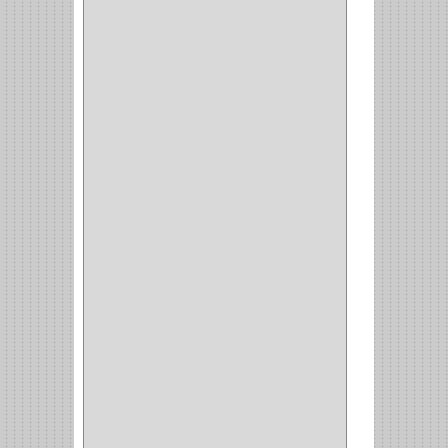
ACCESORIOS
(1)
COPERO
(1)
CLOSET
(7)
COCINA
(6)
BRAZOS
(6)
(34)
PULIDORA
(1)
TALADROS
(3)
CALADORA
(1)
ACCESORIOS
(5)
CUCHILLO
(2)
REPUESTO
(5)
CORTAVIDRIO
(1)
CORTABALDOSA
(1)
CORTA FRIO
(1)