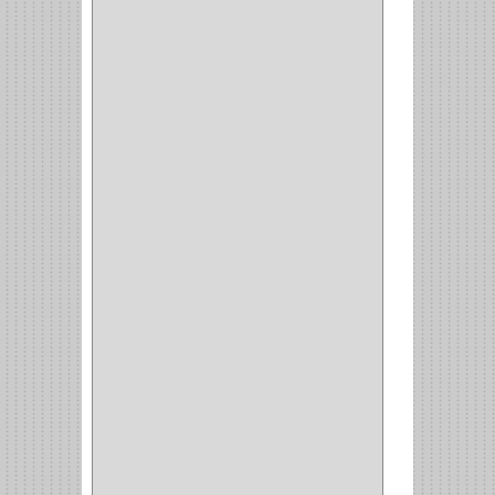
BISAGRAS
(1)
INVISIBLE TAMBOR
(6)
INVISIBLE
(7)
INTERIOR
(10)
INTEGRAL
(1)
OMEGA
(14)
PARCHE
(26)
TIPO PUERTA
(9)
GABINETE
(1)
EN T
(2)
DOBLE ACCION
(5)
GRADOS
(2)
135
(1)
107
(1)
BISAGRA
(3)
BIOMBO
(1)