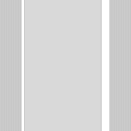
VIDRIO
(1)
COCINA
(1)
CHAZOS
(1)
EMPAQUE
(1)
PISTOLA
(6)
BONETE
(1)
FRESA
(1)
CIERRA COPA
(1)
ARANDELAS
(1)
REPUESTOS
(1)
ANGULO
(1)
AMORTIGUADOR
(1)
AMARRE
(1)
CORCHO
(1)
ALFILER
(1)