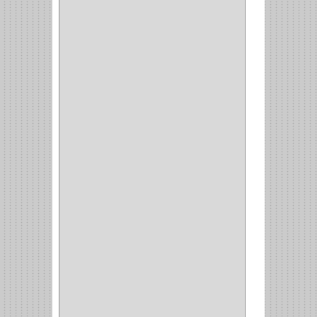
PEGASO
(2)
KINVARO
(1)
SAMET
(1)
FERRARI
(1)
AVENTO
(0)
INDUSTRIAS GR
(1)
ARTEBOTON
(1)
BRONCECOL
(27)
SAGOLA
(1)
JANA
(1)
SILVANIA
(1)
TOOLCRAFT
(5)
SH
(1)
QUALITA
(4)
VERA
(16)