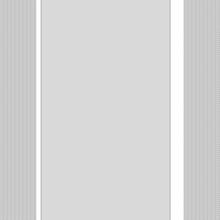
CONSUN
(1)
MOBILE
(16)
STAR
(7)
ARKA
(2)
INDUMA
(32)
BARTA
(1)
YALE
(32)
TESA
(2)
FUERTE
(24)
IMPAV
(3)
ELECTROCONTROL
(1)
TIMBERLINE
(1)
SURTEK
(1)
PRODUCTO IMPORTADO
(83)