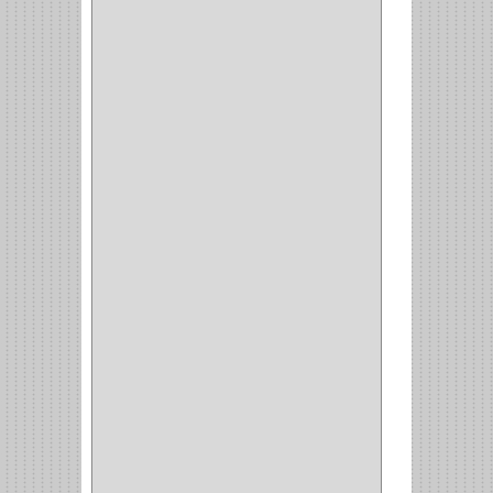
REPUESTOS
(1)
NEUMATICA
(1)
(2)
(8)
(850)
DURALOCK
(0)
BHOLER
(1)
HUNTER
(1)
BELLOTA
(1)
GREAT NECK
(1)
ACCURUDE
(1)
FGV
(1)
REPON
(1)
ITAKA
(2)
HYSSA
(1)
DUCASSE
(1)