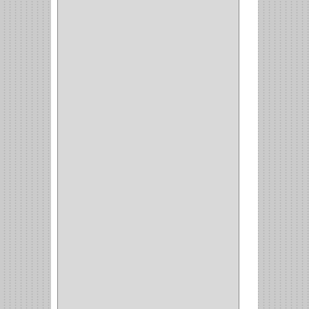
RAYER
(1)
MC CASTI
(1)
AMIG
(30)
BLUM
(3)
RANGER
(4)
FORTE
(12)
STANLEY
(19)
SENCO
(3)
VALDERRAMA
(1)
AEROCOLOR
(1)
DISCOVER
(4)
IRWIN
(18)
TIMBERLY
(1)
MAKITA
(7)
WELLDONE
(5)
IFEL
(1)