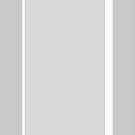
BROCA MADERA
LAMINA
(2)
BROCAS MADERA
(1)
BISTURI
(8)
ALICATES
(22)
(49)
CAZUELAS
(10)
BOTONES
(38)
(4)
BROCHAS
(2)
(7)
ACOPLES
(1)
(35)
COMPRESOR
(1)
ACCESORIOS
(1)