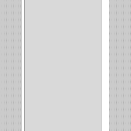
BALINERA
(12)
MUEBLE
(47)
COMUN
(21)
(220)
CILINDRO
(4)
PASADOR
(1)
CIERRA PUERTA
(4)
VITRINA
(1)
CAJON
(3)
OMBLIGO
(1)
GUANTERA
(2)
VITRINA OMBLIGO
(2)
CERRADURA VIDRIO
(4)
CERRADURA
SOBREPONER
(2)