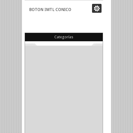
BOTON IMTL CONICO
Categorías
(22)
(1)
(1)
(6)
PIEDRA COPA
(1)
CINTAS
(5)
ENMASCARAR
(1)
EMPAQUE
(1)
DOBLE FAZ
(2)
ANTIDESLIZANTE
(1)