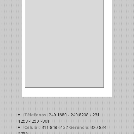
ALDABILLA
(1)
MAGNETICA
(2)
MADRIL
(2)
SIERRA COPA
(2)
COPA
(1)
BAHCO
(1)
ACOPLES
(2)
METALICA
(2)
ABRAZADERA
(1)
Télefonos:
240 1680 - 240 8208 - 231
1258 - 250 7861
Celular:
311 848 6132
Gerencia:
320 834
5756