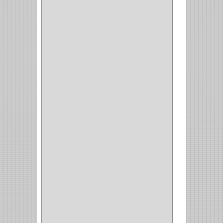
(1)
(1)
(14)
(1)
CANCAMO
(1)
(4)
CADENAS
(4)
(29)
CORRUGAS
(1)
PASADOR
(21)
PASADORES
(1)
BRAZOS
(4)
(25)
OFICINA
(11)
CORREDERAS
(11)