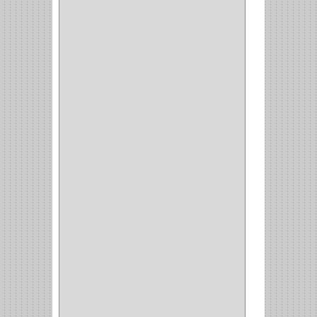
CROIX
(8)
RABBIT
(1)
SCHLAGE
(36)
ARCEG
(1)
VARTA
(1)
DORCA
(1)
IDEACE
(27)
SEGUREX
(1)
EGRET
(1)
CISA
(10)
REJIPLAS
(6)
PERLES
(2)
MUNDIAL HUNTER
(1)
GUEPARDO
(1)
GALAXIE
(2)
INCOLMA
(2)