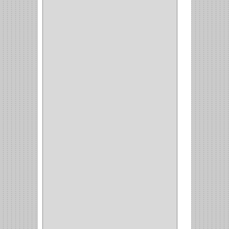
PORTAPAPEL
(2)
PLATEROS
(2)
ESQUINERO
(1)
ESQUINAS MAGICAS
(3)
CUBIERTEROS
(4)
CONDIMENTEROS
(1)
CARRO LATERAL
(1)
CARRO BOTTELERO
(1)
CARRO ALACENA
(1)
CARRO
(2)
CANASTAS
(1)
CAMPANAS
(1)
BASURERAS
(4)
COPERO
(1)