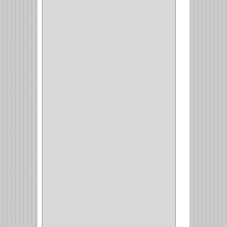
PLATEROS
(2)
ESQUINERO
(1)
ESQUINAS MAGICAS
(3)
CUBIERTEROS
(4)
CONDIMENTEROS
(1)
CARRO LATERAL
(1)
CARRO BOTTELERO
(1)
CARRO ALACENA
(1)
CARRO
(2)
CANASTAS
(1)
CAMPANAS
(1)
BASURERAS
(4)
COPERO
(1)
AMORTIGUADOR
(1)