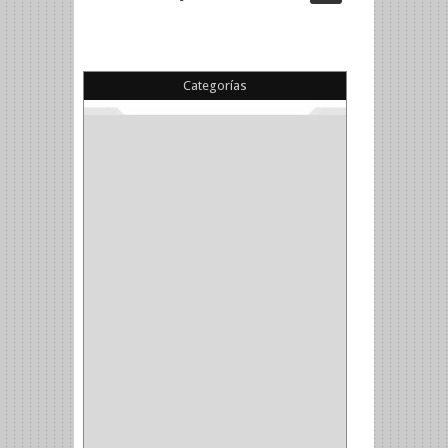
Categorías
(22)
(1)
(1)
(6)
PIEDRA COPA
(1)
CINTAS
(5)
ENMASCARAR
(1)
EMPAQUE
(1)
DOBLE FAZ
(2)
ANTIDESLIZANTE
(1)
(1)
(1)