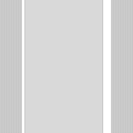
MOBILE
(16)
STAR
(7)
ARKA
(2)
INDUMA
(32)
BARTA
(1)
YALE
(32)
TESA
(2)
FUERTE
(24)
IMPAV
(3)
ELECTROCONTROL
(1)
TIMBERLINE
(1)
SURTEK
(1)
PRODUCTO IMPORTADO
(83)
RAYER
(1)
MC CASTI
(1)