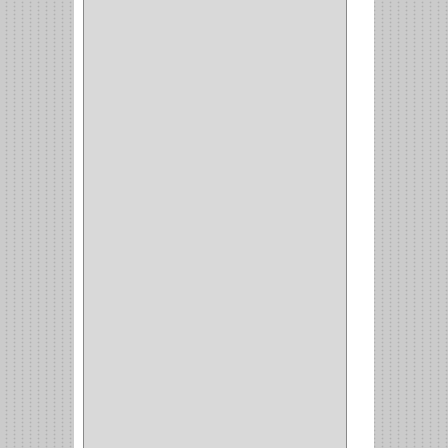
GRIVAL
(5)
MP TOOLS
(5)
DEWALT
(18)
DAVINCI
(4)
CRAFTSMAN
(2)
GREAT NEC
(1)
3EN1
(1)
PRODUCTO NACIONAL
(119)
TITAN
(2)
MPTOOLS
(2)
(51)
CLAVILLO
(1)
CIERRA PUERTA
(3)
PASADOR
(1)
VIDRIO
(1)