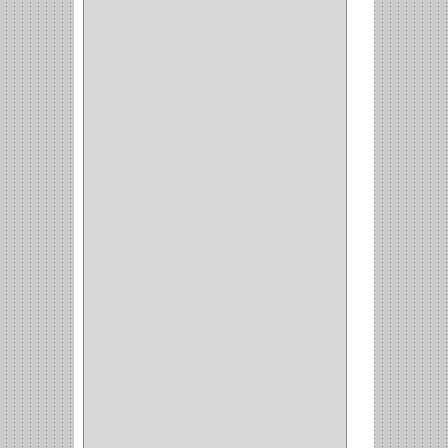
INVISIBLE
(7)
INTERIOR
(10)
INTEGRAL
(1)
OMEGA
(14)
PARCHE
(26)
TIPO PUERTA
(9)
GABINETE
(1)
EN T
(2)
DOBLE ACCION
(5)
GRADOS
(2)
135
(1)
107
(1)
BISAGRA
(3)
BIOMBO
(1)
BALINERA
(12)