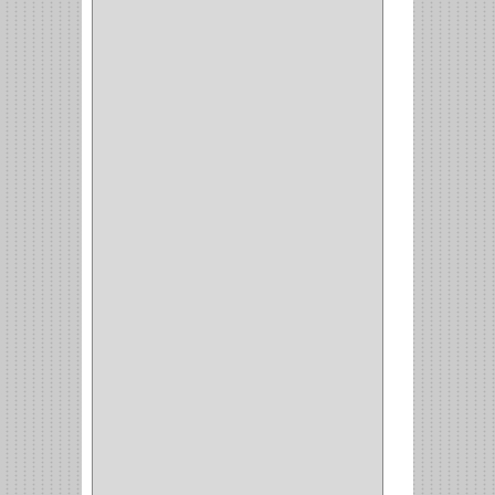
NEUMATICA
(1)
(2)
(8)
(850)
DURALOCK
(0)
BHOLER
(1)
HUNTER
(1)
BELLOTA
(1)
GREAT NECK
(1)
ACCURUDE
(1)
FGV
(1)
REPON
(1)
ITAKA
(2)
HYSSA
(1)
DUCASSE
(1)
DRAGON
(1)