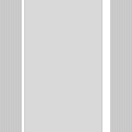
COPERO
(1)
CLOSET
(7)
COCINA
(6)
BRAZOS
(6)
(34)
PULIDORA
(1)
TALADROS
(3)
CALADORA
(1)
ACCESORIOS
(5)
CUCHILLO
(2)
REPUESTO
(5)
CORTAVIDRIO
(1)
CORTABALDOSA
(1)
CORTA FRIO
(1)
CLAVADORA
(1)
(217)