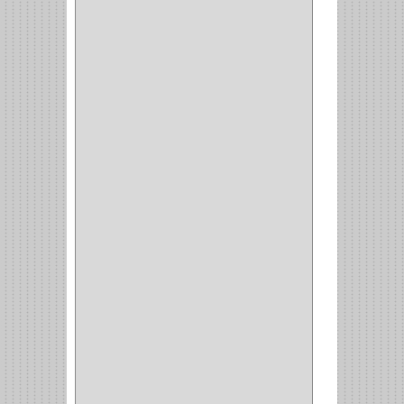
SCHLAGE
(36)
ARCEG
(1)
VARTA
(1)
DORCA
(1)
IDEACE
(27)
SEGUREX
(1)
EGRET
(1)
CISA
(10)
REJIPLAS
(6)
PERLES
(2)
MUNDIAL HUNTER
(1)
GUEPARDO
(1)
GALAXIE
(2)
INCOLMA
(2)
PEGASO
(2)