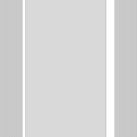
(14)
(1)
CANCAMO
(1)
(4)
CADENAS
(4)
(29)
CORRUGAS
(1)
PASADOR
(21)
PASADORES
(1)
BRAZOS
(4)
(25)
OFICINA
(11)
CORREDERAS
(11)
ACCESORIOS
(1)