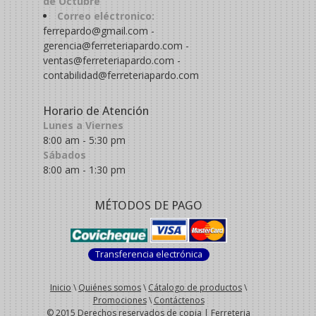
de Octubre
Correo eléctronico:
ferrepardo@gmail.com -
gerencia@ferreteriapardo.com -
ventas@ferreteriapardo.com -
contabilidad@ferreteriapardo.com
Horario de Atención
Lunes a Viernes
8:00 am - 5:30 pm
Sábados
8:00 am - 1:30 pm
MÉTODOS DE PAGO
Transferencia electrónica
Inicio
\
Quiénes somos
\
Cátalogo de productos
\
Promociones
\
Contáctenos
© 2015 Derechos reservados de copia | Ferreteria