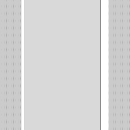
COCINA
(1)
CHAZOS
(1)
EMPAQUE
(1)
PISTOLA
(6)
BONETE
(1)
FRESA
(1)
CIERRA COPA
(1)
ARANDELAS
(1)
REPUESTOS
(1)
ANGULO
(1)
AMORTIGUADOR
(1)
AMARRE
(1)
CORCHO
(1)
ALFILER
(1)
ALDABILLA
(1)
MAGNETICA
(2)