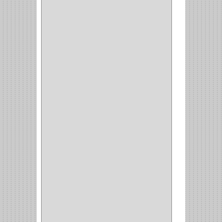
ALACENA
(5)
BANDEJA
(1)
(42)
ACCESORIOS
(8)
CORDON TELEFONO
(1)
CONVERTIDORES
(5)
CLAVIJAS
(1)
CINTAS
(1)
CANALETAS
(1)
CAJAS
(1)
CAJA
(1)
MULTITOMA
(1)
CABLE
(5)
BOTONES
(2)
BOMBILLO
(7)