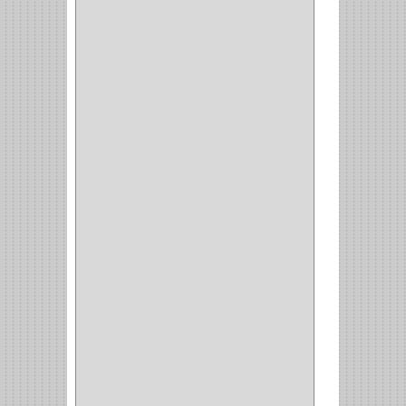
(6)
CERRADURA SEGURIDAD
(10)
ENTRADA ALCOBA
(4)
PUERTA PRINCIPAL
(15)
CERRADURA CERROJO
(1)
CERRADURA ALCOBA
(10)
CERRADURA CAJON
(14)
CERRADURA TRAMPA
(3)
MANIJAS CERRADURASS
(1)
CERROJOS
(11)
CERRADURA GUANTERA
(11)
CERRADURA ESCRITORIO
(10)
CERRADURA PUERTA
(19)