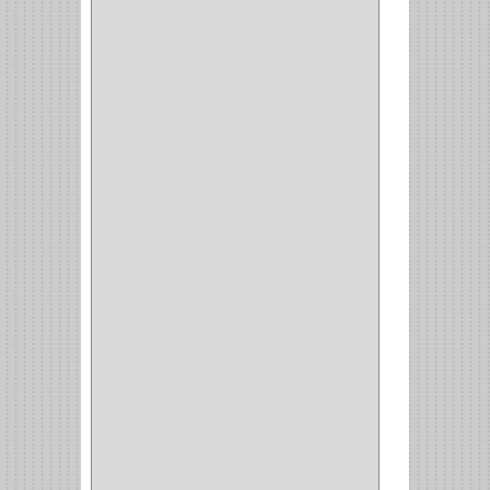
CORBATERO
(1)
BARRAS
(1)
ADAPTADOR
(3)
CLOSET
(11)
ZAPATERO
(1)
SOPORTE
(3)
MESA PLANCHA
(1)
VESTIDO
(1)
JOYERO
(1)
PANTALONERO
(4)
COCINA
(37)
TORNO
(1)
PLATOS
(1)
PORTATAPAS
(1)
PORTAPAPEL
(2)