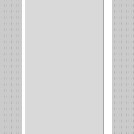
KINVARO
(1)
SAMET
(1)
FERRARI
(1)
AVENTO
(0)
INDUSTRIAS GR
(1)
ARTEBOTON
(1)
BRONCECOL
(27)
SAGOLA
(1)
JANA
(1)
SILVANIA
(1)
TOOLCRAFT
(5)
SH
(1)
QUALITA
(4)
VERA
(16)
BH
(1)
INAFER
(2)