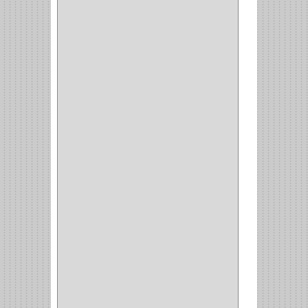
ALAMBRE
(3)
(73)
CIZALLAS
(1)
CEPILLO
(5)
CAJAS
(2)
BROCAS TUGTENO
(1)
BROCAS METAL
(1)
BROCAS
(26)
BROCA MURO
(3)
BROCA MADERA Y
LAMINA
(3)
BROCA TUGSTENO
(12)
BROCA VIDRIO
(1)
BROCA MADERA
(4)
BROCA MADERA
LAMINA
(2)