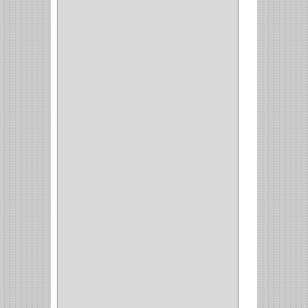
MUEBLE
(47)
COMUN
(21)
(220)
CILINDRO
(4)
PASADOR
(1)
CIERRA PUERTA
(4)
VITRINA
(1)
CAJON
(3)
OMBLIGO
(1)
GUANTERA
(2)
VITRINA OMBLIGO
(2)
CERRADURA VIDRIO
(4)
CERRADURA
SOBREPONER
(2)
CERRADURA MUEBLE
(18)
CERRADURA CILINDRICA