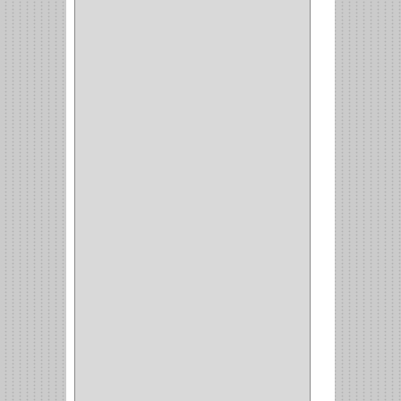
GYM
(4)
GENOVA
(2)
DOIMO
(1)
SALICE
(10)
MATABO
(1)
MEPLA
(2)
INROLA
(9)
ALIANCA
(5)
TORINO
(5)
HETTICH
(8)
CLASICC
(5)
GRASS
(7)
FEH
(13)
GATO
(17)
CONSUN
(1)