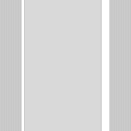
CERRADURA ESCRITRIO
(1)
CERRADURA INCRUSTAR
(12)
CERROJO
(9)
(3)
(70)
OFICINA
(1)
ACCESORIOS
(1)
TUBO
(2)
SOPORTE
(1)
RIEL
(1)
PERFILES
(2)
ACCESORIOS
(3)
CORREDERAS
LATERALES
(1)