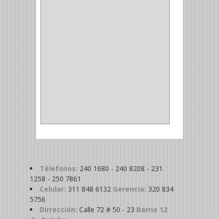
MADRIL
(2)
SIERRA COPA
(2)
COPA
(1)
BAHCO
(1)
ACOPLES
(2)
METALICA
(2)
ABRAZADERA
(1)
Télefonos:
240 1680 - 240 8208 - 231
1258 - 250 7861
Celular:
311 848 6132
Gerencia:
320 834
5756
Dirrección:
Calle 72 # 50 - 23
Barrio 12