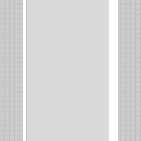
AMIG
(30)
BLUM
(3)
RANGER
(4)
FORTE
(12)
STANLEY
(19)
SENCO
(3)
VALDERRAMA
(1)
AEROCOLOR
(1)
DISCOVER
(4)
IRWIN
(18)
TIMBERLY
(1)
MAKITA
(7)
WELLDONE
(5)
IFEL
(1)
BAHCO
(3)