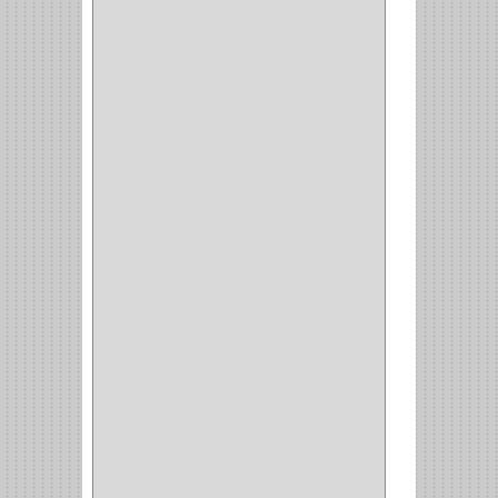
BROCAS MADERA
(1)
BISTURI
(8)
ALICATES
(22)
(49)
CAZUELAS
(10)
BOTONES
(38)
(4)
BROCHAS
(2)
(7)
ACOPLES
(1)
(35)
COMPRESOR
(1)
ACCESORIOS
(1)
REPUESTOS
(1)