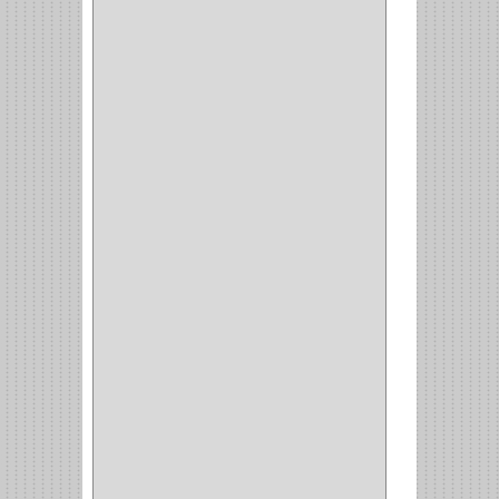
WEBBER
(1)
NEVERA
(1)
TIPO CASTELLANO
(1)
SEMI PARCHE
(14)
REDONDA
(1)
ACERO
(1)
VIDRIO
(9)
PIVOTE
(5)
PISO
(7)
PIANO
(2)
DOBLE ACCION ACERO
(3)
MAQUINA DE COSER
(2)
MALETIN
(1)
BISAGRAS
(1)
INVISIBLE TAMBOR
(6)