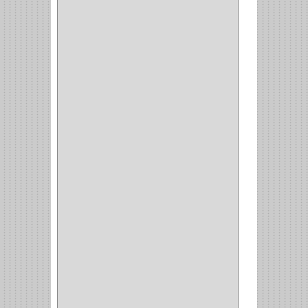
STERLING
(5)
SPAR
(2)
CLASIC
(3)
VERONA
(2)
NORTON
(1)
PRODUCTO IMPORTADO
Y NACIONAL
(54)
BEA
(1)
MORSE
(1)
3M
(1)
MASTER
(21)
SAFE
(34)
GEO
(7)
ELIS
(6)
CROIX
(8)
RABBIT
(1)