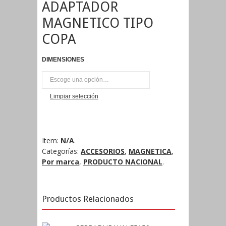
ADAPTADOR
MAGNETICO TIPO
COPA
DIMENSIONES
UNI
Limpiar selección
Item:
N/A
.
Categorías:
ACCESORIOS
,
MAGNETICA
,
Por marca
,
PRODUCTO NACIONAL
.
Productos Relacionados