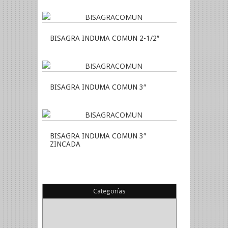
BISAGRA INDUMA COMUN 2-1/2″
BISAGRA INDUMA COMUN 3″
BISAGRA INDUMA COMUN 3″
ZINCADA
Categorías
(22)
(1)