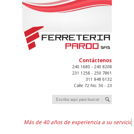
Contáctenos
240 1680 - 240 8208
231 1258 - 250 7861
311 848 6132
Calle 72 No. 50 - 23
Buscar
Más de 40 años de experiencia a su servicio