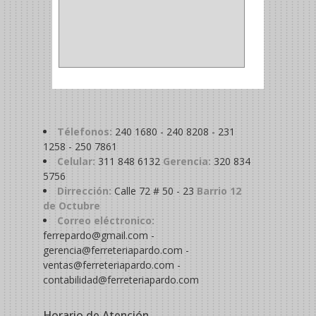
METALICA
(2)
ABRAZADERA
(1)
Télefonos:
240 1680 - 240 8208 - 231
1258 - 250 7861
Celular:
311 848 6132
Gerencia:
320 834
5756
Dirrección:
Calle 72 # 50 - 23
Barrio 12
de Octubre
Correo eléctronico:
ferrepardo@gmail.com -
gerencia@ferreteriapardo.com -
ventas@ferreteriapardo.com -
contabilidad@ferreteriapardo.com
Horario de Atención