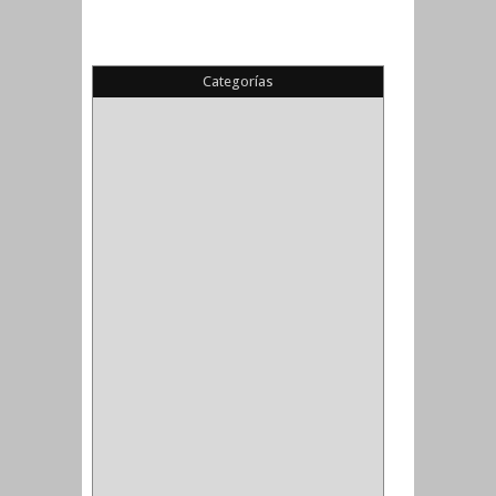
Categorías
(22)
(1)
(1)
(6)
PIEDRA COPA
(1)
CINTAS
(5)
ENMASCARAR
(1)
EMPAQUE
(1)
DOBLE FAZ
(2)
ANTIDESLIZANTE
(1)
(1)
(1)