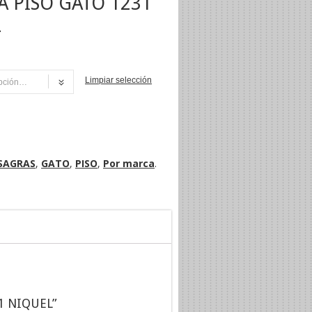
A PISO GATO 1231
L
Limpiar selección
NI
SAGRAS
,
GATO
,
PISO
,
Por marca
.
31 NIQUEL”