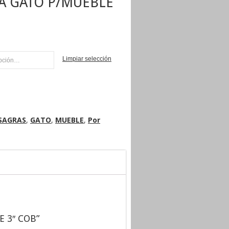
A GATO P/MUEBLE
Limpiar selección
AR
SAGRAS
,
GATO
,
MUEBLE
,
Por
E 3″ COB”