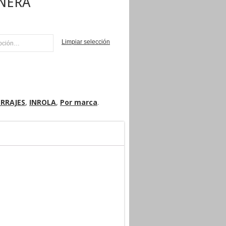
NERA
Limpiar selección
NI
RRAJES
,
INROLA
,
Por marca
.