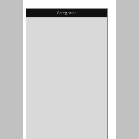
Categorías
(22)
(1)
(1)
(6)
PIEDRA COPA
(1)
CINTAS
(5)
ENMASCARAR
(1)
EMPAQUE
(1)
DOBLE FAZ
(2)
ANTIDESLIZANTE
(1)
(1)
(1)
(14)