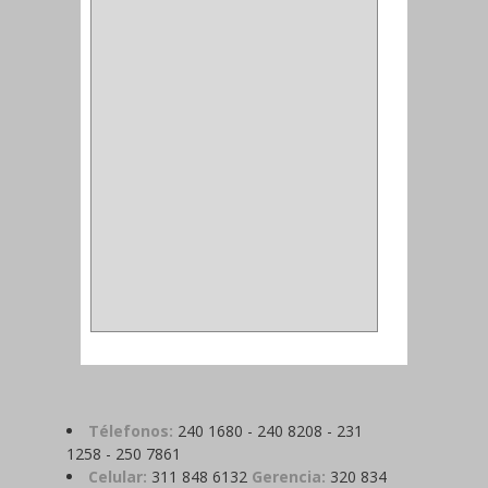
ALDABILLA
(1)
MAGNETICA
(2)
MADRIL
(2)
SIERRA COPA
(2)
COPA
(1)
BAHCO
(1)
ACOPLES
(2)
METALICA
(2)
ABRAZADERA
(1)
Télefonos:
240 1680 - 240 8208 - 231
1258 - 250 7861
Celular:
311 848 6132
Gerencia:
320 834