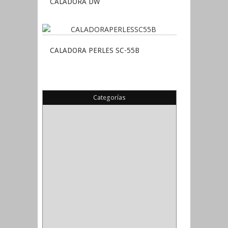
CALADORA DW
CALADORA PERLES SC-55B
Categorías
(22)
(1)
(1)
(6)
PIEDRA COPA
(1)
CINTAS
(5)
ENMASCARAR
(1)
EMPAQUE
(1)