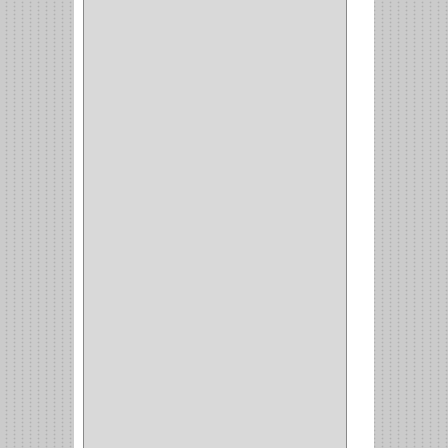
CAZUELAS
(10)
BOTONES
(38)
(4)
BROCHAS
(2)
(7)
ACOPLES
(1)
(35)
COMPRESOR
(1)
ACCESORIOS
(1)
REPUESTOS
(1)
NEUMATICA
(1)
(2)
(8)
(850)
DURALOCK
(0)