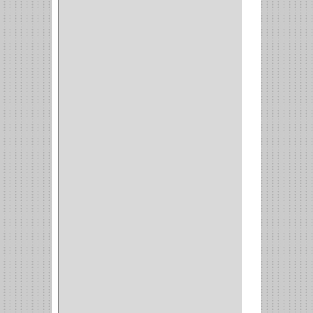
PRODUCTO IMPORTADO
Y NACIONAL
(54)
BEA
(1)
MORSE
(1)
3M
(1)
MASTER
(21)
SAFE
(34)
GEO
(7)
ELIS
(6)
CROIX
(8)
RABBIT
(1)
SCHLAGE
(36)
ARCEG
(1)
VARTA
(1)
DORCA
(1)
IDEACE
(27)