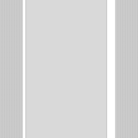
GREAT NEC
(1)
3EN1
(1)
PRODUCTO NACIONAL
(119)
TITAN
(2)
MPTOOLS
(2)
(51)
CLAVILLO
(1)
CIERRA PUERTA
(3)
PASADOR
(1)
VIDRIO
(1)
COCINA
(1)
CHAZOS
(1)
EMPAQUE
(1)
PISTOLA
(6)
BONETE
(1)