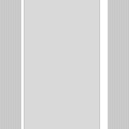
MATABO
(1)
MEPLA
(2)
INROLA
(9)
ALIANCA
(5)
TORINO
(5)
HETTICH
(8)
CLASICC
(5)
GRASS
(7)
FEH
(13)
GATO
(17)
CONSUN
(1)
MOBILE
(16)
STAR
(7)
ARKA
(2)
INDUMA
(32)
BARTA
(1)