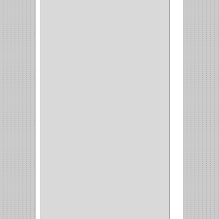
BHOLER
(1)
HUNTER
(1)
BELLOTA
(1)
GREAT NECK
(1)
ACCURUDE
(1)
FGV
(1)
REPON
(1)
ITAKA
(2)
HYSSA
(1)
DUCASSE
(1)
DRAGON
(1)
STERLING
(5)
SPAR
(2)
CLASIC
(3)
VERONA
(2)
NORTON
(1)