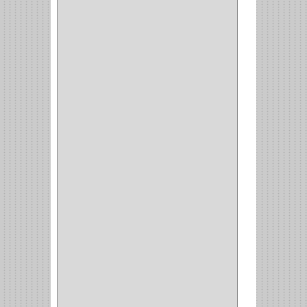
CADENAS
(4)
(29)
CORRUGAS
(1)
PASADOR
(21)
PASADORES
(1)
BRAZOS
(4)
(25)
OFICINA
(11)
CORREDERAS
(11)
ACCESORIOS
(1)
COPERO
(1)
CLOSET
(7)
COCINA
(6)
BRAZOS
(6)
(34)