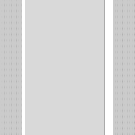
CONDIMENTEROS
(1)
CARRO LATERAL
(1)
CARRO BOTTELERO
(1)
CARRO ALACENA
(1)
CARRO
(2)
CANASTAS
(1)
CAMPANAS
(1)
BASURERAS
(4)
COPERO
(1)
AMORTIGUADOR
(1)
ALACENA
(5)
BANDEJA
(1)
(42)
ACCESORIOS
(8)
CORDON TELEFONO
(1)