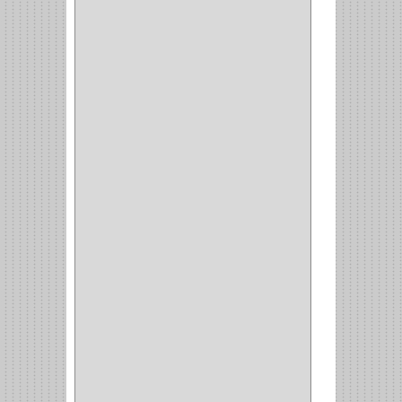
YALE
(32)
TESA
(2)
FUERTE
(24)
IMPAV
(3)
ELECTROCONTROL
(1)
TIMBERLINE
(1)
SURTEK
(1)
PRODUCTO IMPORTADO
(83)
RAYER
(1)
MC CASTI
(1)
AMIG
(30)
BLUM
(3)
RANGER
(4)
FORTE
(12)
STANLEY
(19)