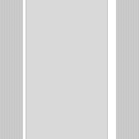
FRESA
(1)
CIERRA COPA
(1)
ARANDELAS
(1)
REPUESTOS
(1)
ANGULO
(1)
AMORTIGUADOR
(1)
AMARRE
(1)
CORCHO
(1)
ALFILER
(1)
ALDABILLA
(1)
MAGNETICA
(2)
MADRIL
(2)
SIERRA COPA
(2)
COPA
(1)
BAHCO
(1)