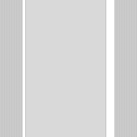
(1)
(1)
(6)
PIEDRA COPA
(1)
CINTAS
(5)
ENMASCARAR
(1)
EMPAQUE
(1)
DOBLE FAZ
(2)
ANTIDESLIZANTE
(1)
(1)
(1)
(14)
(1)
CANCAMO
(1)
(4)