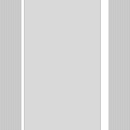
PARCHE
(26)
TIPO PUERTA
(9)
GABINETE
(1)
EN T
(2)
DOBLE ACCION
(5)
GRADOS
(2)
135
(1)
107
(1)
BISAGRA
(3)
BIOMBO
(1)
BALINERA
(12)
MUEBLE
(47)
COMUN
(21)
(220)
CILINDRO
(4)
PASADOR
(1)