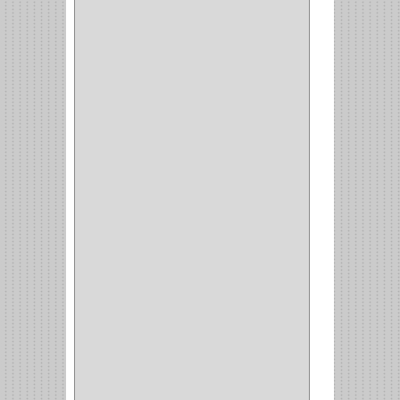
CIERRA PUERTA
(4)
VITRINA
(1)
CAJON
(3)
OMBLIGO
(1)
GUANTERA
(2)
VITRINA OMBLIGO
(2)
CERRADURA VIDRIO
(4)
CERRADURA
SOBREPONER
(2)
CERRADURA MUEBLE
(18)
CERRADURA CILINDRICA
(6)
CERRADURA SEGURIDAD
(10)
ENTRADA ALCOBA
(4)
PUERTA PRINCIPAL
(15)