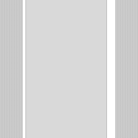
CONVERTIDORES
(5)
CLAVIJAS
(1)
CINTAS
(1)
CANALETAS
(1)
CAJAS
(1)
CAJA
(1)
MULTITOMA
(1)
CABLE
(5)
BOTONES
(2)
BOMBILLO
(7)
ALAMBRE
(3)
(73)
CIZALLAS
(1)
CEPILLO
(5)
CAJAS
(2)