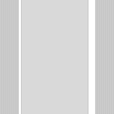
CERRADURA CERROJO
(1)
CERRADURA ALCOBA
(10)
CERRADURA CAJON
(14)
CERRADURA TRAMPA
(3)
MANIJAS CERRADURASS
(1)
CERROJOS
(11)
CERRADURA GUANTERA
(11)
CERRADURA ESCRITORIO
(10)
CERRADURA PUERTA
(19)
CERRADURA ESCRITRIO
(1)
CERRADURA INCRUSTAR
(12)
CERROJO
(9)