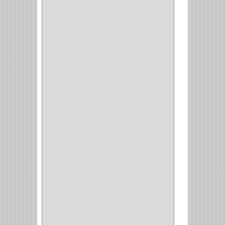
(3)
(70)
OFICINA
(1)
ACCESORIOS
(1)
TUBO
(2)
SOPORTE
(1)
RIEL
(1)
PERFILES
(2)
ACCESORIOS
(3)
CORREDERAS
LATERALES
(1)
CORBATERO
(1)
BARRAS
(1)
ADAPTADOR
(3)
CLOSET
(11)
ZAPATERO
(1)