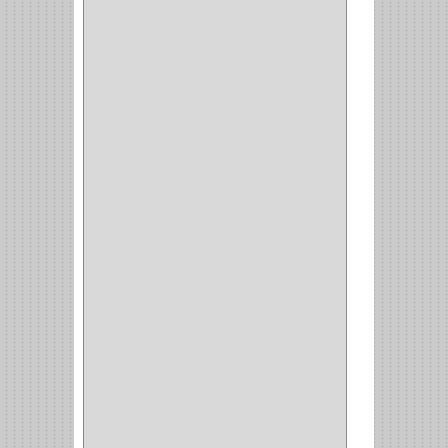
SENCO
(3)
VALDERRAMA
(1)
AEROCOLOR
(1)
DISCOVER
(4)
IRWIN
(18)
TIMBERLY
(1)
MAKITA
(7)
WELLDONE
(5)
IFEL
(1)
BAHCO
(3)
GRIVAL
(5)
MP TOOLS
(5)
DEWALT
(18)
DAVINCI
(4)
CRAFTSMAN
(2)