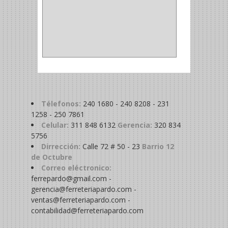
ACOPLES
(2)
METALICA
(2)
ABRAZADERA
(1)
Télefonos:
240 1680 - 240 8208 - 231
1258 - 250 7861
Celular:
311 848 6132
Gerencia:
320 834
5756
Dirrección:
Calle 72 # 50 - 23
Barrio 12
de Octubre
Correo eléctronico:
ferrepardo@gmail.com -
gerencia@ferreteriapardo.com -
ventas@ferreteriapardo.com -
contabilidad@ferreteriapardo.com