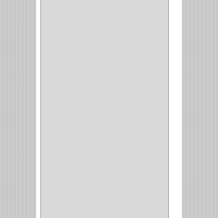
ARTEBOTON
(1)
BRONCECOL
(27)
SAGOLA
(1)
JANA
(1)
SILVANIA
(1)
TOOLCRAFT
(5)
SH
(1)
QUALITA
(4)
VERA
(16)
BH
(1)
INAFER
(2)
GYM
(4)
GENOVA
(2)
DOIMO
(1)
SALICE
(10)