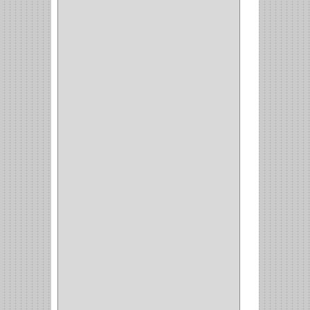
SOPORTE
(3)
MESA PLANCHA
(1)
VESTIDO
(1)
JOYERO
(1)
PANTALONERO
(4)
COCINA
(37)
TORNO
(1)
PLATOS
(1)
PORTATAPAS
(1)
PORTAPAPEL
(2)
PLATEROS
(2)
ESQUINERO
(1)
ESQUINAS MAGICAS
(3)
CUBIERTEROS
(4)