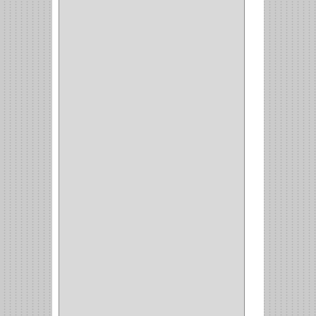
ACERO
(1)
VIDRIO
(9)
PIVOTE
(5)
PISO
(7)
PIANO
(2)
DOBLE ACCION ACERO
(3)
MAQUINA DE COSER
(2)
MALETIN
(1)
BISAGRAS
(1)
INVISIBLE TAMBOR
(6)
INVISIBLE
(7)
INTERIOR
(10)
INTEGRAL
(1)
OMEGA
(14)