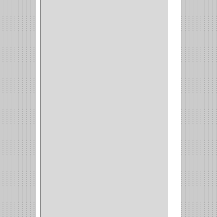
SEGUREX
(1)
EGRET
(1)
CISA
(10)
REJIPLAS
(6)
PERLES
(2)
MUNDIAL HUNTER
(1)
GUEPARDO
(1)
GALAXIE
(2)
INCOLMA
(2)
PEGASO
(2)
KINVARO
(1)
SAMET
(1)
FERRARI
(1)
AVENTO
(0)
INDUSTRIAS GR
(1)