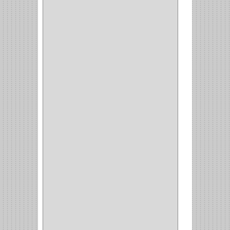
PULIDORA
(1)
TALADROS
(3)
CALADORA
(1)
ACCESORIOS
(5)
CUCHILLO
(2)
REPUESTO
(5)
CORTAVIDRIO
(1)
CORTABALDOSA
(1)
CORTA FRIO
(1)
CLAVADORA
(1)
(217)
WEBBER
(1)
NEVERA
(1)
TIPO CASTELLANO
(1)
SEMI PARCHE
(14)
REDONDA
(1)