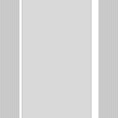
(1)
(1)
(6)
PIEDRA COPA
(1)
CINTAS
(5)
ENMASCARAR
(1)
EMPAQUE
(1)
DOBLE FAZ
(2)
ANTIDESLIZANTE
(1)
(1)
(1)
(14)
(1)
CANCAMO
(1)
(4)