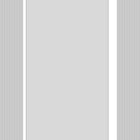
CONDIMENTEROS
(1)
CARRO LATERAL
(1)
CARRO BOTTELERO
(1)
CARRO ALACENA
(1)
CARRO
(2)
CANASTAS
(1)
CAMPANAS
(1)
BASURERAS
(4)
COPERO
(1)
AMORTIGUADOR
(1)
ALACENA
(5)
BANDEJA
(1)
(42)
ACCESORIOS
(8)
CORDON TELEFONO