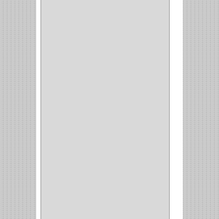
BHOLER
(1)
HUNTER
(1)
BELLOTA
(1)
GREAT NECK
(1)
ACCURUDE
(1)
FGV
(1)
REPON
(1)
ITAKA
(2)
HYSSA
(1)
DUCASSE
(1)
DRAGON
(1)
STERLING
(5)
SPAR
(2)
CLASIC
(3)
VERONA
(2)
NORTON
(1)