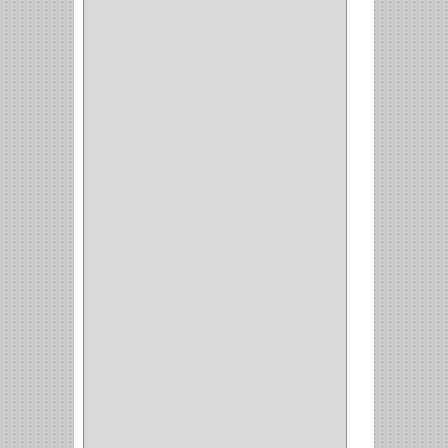
PARCHE
(26)
TIPO PUERTA
(9)
GABINETE
(1)
EN T
(2)
DOBLE ACCION
(5)
GRADOS
(2)
135
(1)
107
(1)
BISAGRA
(3)
BIOMBO
(1)
BALINERA
(12)
MUEBLE
(47)
COMUN
(21)
(220)
CILINDRO
(4)
PASADOR
(1)