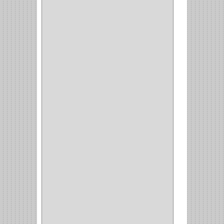
CADENAS
(4)
(29)
CORRUGAS
(1)
PASADOR
(21)
PASADORES
(1)
BRAZOS
(4)
(25)
OFICINA
(11)
CORREDERAS
(11)
ACCESORIOS
(1)
COPERO
(1)
CLOSET
(7)
COCINA
(6)
BRAZOS
(6)
(34)