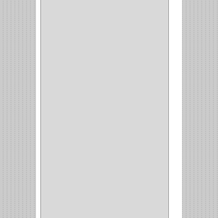
BROCAS TUGTENO
(1)
BROCAS METAL
(1)
BROCAS
(26)
BROCA MURO
(3)
BROCA MADERA Y
LAMINA
(3)
BROCA TUGSTENO
(12)
BROCA VIDRIO
(1)
BROCA MADERA
(4)
BROCA MADERA
LAMINA
(2)
BROCAS MADERA
(1)
BISTURI
(8)
ALICATES
(22)
(49)