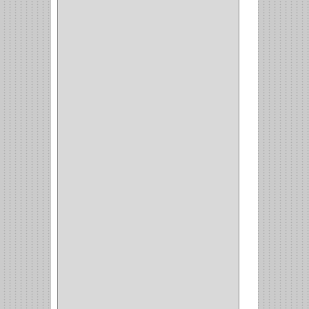
PULIDORA
(1)
TALADROS
(3)
CALADORA
(1)
ACCESORIOS
(5)
CUCHILLO
(2)
REPUESTO
(5)
CORTAVIDRIO
(1)
CORTABALDOSA
(1)
CORTA FRIO
(1)
CLAVADORA
(1)
(217)
WEBBER
(1)
NEVERA
(1)
TIPO CASTELLANO
(1)
SEMI PARCHE
(14)