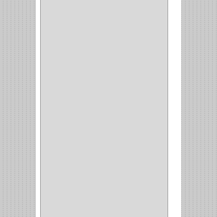
MATABO
(1)
MEPLA
(2)
INROLA
(9)
ALIANCA
(5)
TORINO
(5)
HETTICH
(8)
CLASICC
(5)
GRASS
(7)
FEH
(13)
GATO
(17)
CONSUN
(1)
MOBILE
(16)
STAR
(7)
ARKA
(2)
INDUMA
(32)
BARTA
(1)