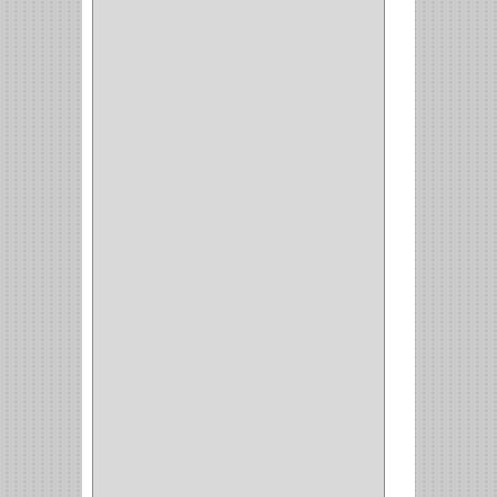
SENCO
(3)
VALDERRAMA
(1)
AEROCOLOR
(1)
DISCOVER
(4)
IRWIN
(18)
TIMBERLY
(1)
MAKITA
(7)
WELLDONE
(5)
IFEL
(1)
BAHCO
(3)
GRIVAL
(5)
MP TOOLS
(5)
DEWALT
(18)
DAVINCI
(4)
CRAFTSMAN
(2)