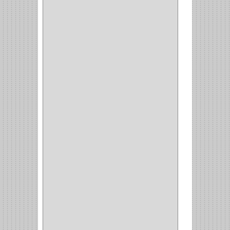
(1)
CONVERTIDORES
(5)
CLAVIJAS
(1)
CINTAS
(1)
CANALETAS
(1)
CAJAS
(1)
CAJA
(1)
MULTITOMA
(1)
CABLE
(5)
BOTONES
(2)
BOMBILLO
(7)
ALAMBRE
(3)
(73)
CIZALLAS
(1)
CEPILLO
(5)
CAJAS
(2)