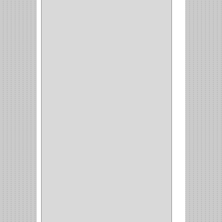
CAZUELAS
(10)
BOTONES
(38)
(4)
BROCHAS
(2)
(7)
ACOPLES
(1)
(35)
COMPRESOR
(1)
ACCESORIOS
(1)
REPUESTOS
(1)
NEUMATICA
(1)
(2)
(8)
(850)
DURALOCK
(0)