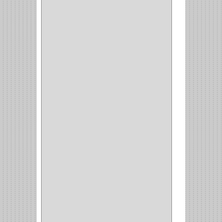
CERRADURA CERROJO
(1)
CERRADURA ALCOBA
(10)
CERRADURA CAJON
(14)
CERRADURA TRAMPA
(3)
MANIJAS CERRADURASS
(1)
CERROJOS
(11)
CERRADURA GUANTERA
(11)
CERRADURA ESCRITORIO
(10)
CERRADURA PUERTA
(19)
CERRADURA ESCRITRIO
(1)
CERRADURA INCRUSTAR
(12)
CERROJO
(9)