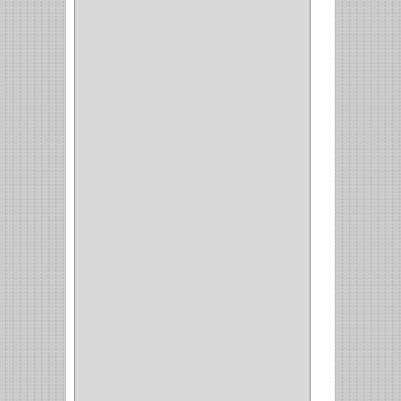
FRESA
(1)
CIERRA COPA
(1)
ARANDELAS
(1)
REPUESTOS
(1)
ANGULO
(1)
AMORTIGUADOR
(1)
AMARRE
(1)
CORCHO
(1)
ALFILER
(1)
ALDABILLA
(1)
MAGNETICA
(2)
MADRIL
(2)
SIERRA COPA
(2)
COPA
(1)
BAHCO
(1)