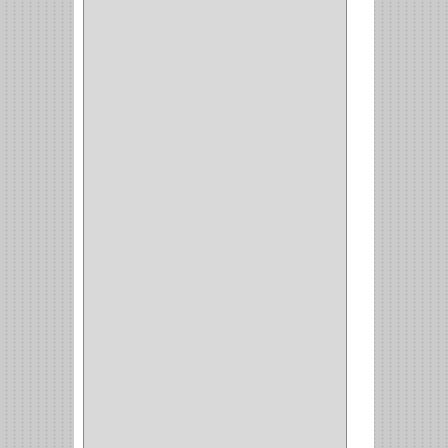
YALE
(32)
TESA
(2)
FUERTE
(24)
IMPAV
(3)
ELECTROCONTROL
(1)
TIMBERLINE
(1)
SURTEK
(1)
PRODUCTO IMPORTADO
(83)
RAYER
(1)
MC CASTI
(1)
AMIG
(30)
BLUM
(3)
RANGER
(4)
FORTE
(12)
STANLEY
(19)