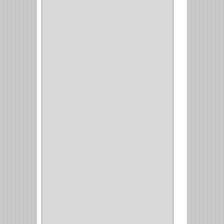
ARTEBOTON
(1)
BRONCECOL
(27)
SAGOLA
(1)
JANA
(1)
SILVANIA
(1)
TOOLCRAFT
(5)
SH
(1)
QUALITA
(4)
VERA
(16)
BH
(1)
INAFER
(2)
GYM
(4)
GENOVA
(2)
DOIMO
(1)
SALICE
(10)