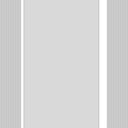
GREAT NEC
(1)
3EN1
(1)
PRODUCTO NACIONAL
(119)
TITAN
(2)
MPTOOLS
(2)
(51)
CLAVILLO
(1)
CIERRA PUERTA
(3)
PASADOR
(1)
VIDRIO
(1)
COCINA
(1)
CHAZOS
(1)
EMPAQUE
(1)
PISTOLA
(6)
BONETE
(1)