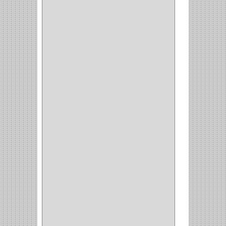
PRODUCTO IMPORTADO
Y NACIONAL
(54)
BEA
(1)
MORSE
(1)
3M
(1)
MASTER
(21)
SAFE
(34)
GEO
(7)
ELIS
(6)
CROIX
(8)
RABBIT
(1)
SCHLAGE
(36)
ARCEG
(1)
VARTA
(1)
DORCA
(1)