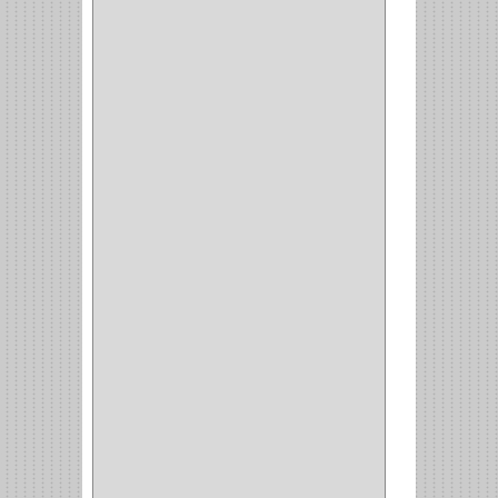
(3)
(70)
OFICINA
(1)
ACCESORIOS
(1)
TUBO
(2)
SOPORTE
(1)
RIEL
(1)
PERFILES
(2)
ACCESORIOS
(3)
CORREDERAS
LATERALES
(1)
CORBATERO
(1)
BARRAS
(1)
ADAPTADOR
(3)
CLOSET
(11)