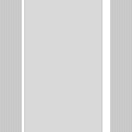
CIERRA PUERTA
(4)
VITRINA
(1)
CAJON
(3)
OMBLIGO
(1)
GUANTERA
(2)
VITRINA OMBLIGO
(2)
CERRADURA VIDRIO
(4)
CERRADURA
SOBREPONER
(2)
CERRADURA MUEBLE
(18)
CERRADURA CILINDRICA
(6)
CERRADURA SEGURIDAD
(10)
ENTRADA ALCOBA
(4)
PUERTA PRINCIPAL
(15)