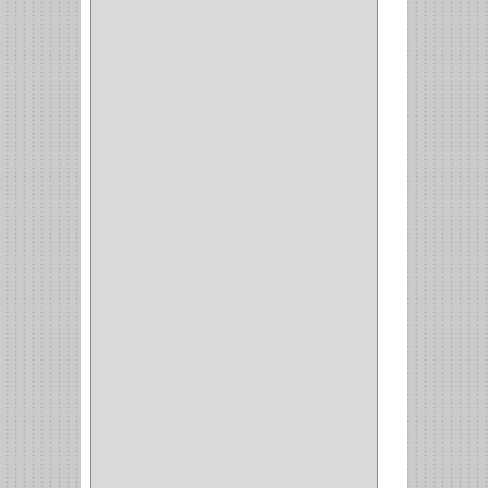
ZAPATERO
(1)
SOPORTE
(3)
MESA PLANCHA
(1)
VESTIDO
(1)
JOYERO
(1)
PANTALONERO
(4)
COCINA
(37)
TORNO
(1)
PLATOS
(1)
PORTATAPAS
(1)
PORTAPAPEL
(2)
PLATEROS
(2)
ESQUINERO
(1)
ESQUINAS MAGICAS
(3)
CUBIERTEROS
(4)