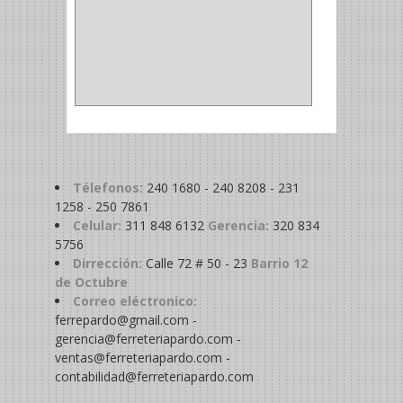
ACOPLES
(2)
METALICA
(2)
ABRAZADERA
(1)
Télefonos:
240 1680 - 240 8208 - 231
1258 - 250 7861
Celular:
311 848 6132
Gerencia:
320 834
5756
Dirrección:
Calle 72 # 50 - 23
Barrio 12
de Octubre
Correo eléctronico:
ferrepardo@gmail.com -
gerencia@ferreteriapardo.com -
ventas@ferreteriapardo.com -
contabilidad@ferreteriapardo.com