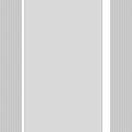
IDEACE
(27)
SEGUREX
(1)
EGRET
(1)
CISA
(10)
REJIPLAS
(6)
PERLES
(2)
MUNDIAL HUNTER
(1)
GUEPARDO
(1)
GALAXIE
(2)
INCOLMA
(2)
PEGASO
(2)
KINVARO
(1)
SAMET
(1)
FERRARI
(1)
AVENTO
(0)
INDUSTRIAS GR
(1)