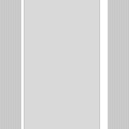
REDONDA
(1)
ACERO
(1)
VIDRIO
(9)
PIVOTE
(5)
PISO
(7)
PIANO
(2)
DOBLE ACCION ACERO
(3)
MAQUINA DE COSER
(2)
MALETIN
(1)
BISAGRAS
(1)
INVISIBLE TAMBOR
(6)
INVISIBLE
(7)
INTERIOR
(10)
INTEGRAL
(1)
OMEGA
(14)