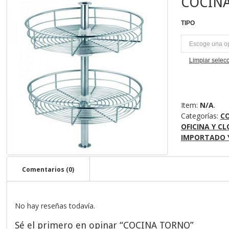
COCIN
TIPO
U
Limpiar selec
Item:
N/A
.
Categorías:
C
OFICINA Y C
IMPORTADO 
Comentarios (0)
No hay reseñas todavía.
Sé el primero en opinar “COCINA TORNO”