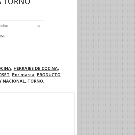
A TORNO
NI
ción
OCINA
,
HERRAJES DE COCINA,
LOSET
,
Por marca
,
PRODUCTO
Y NACIONAL
,
TORNO
.