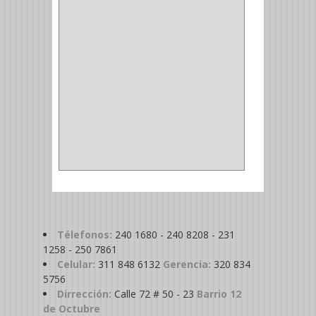
MADRIL
(2)
SIERRA COPA
(2)
COPA
(1)
BAHCO
(1)
ACOPLES
(2)
METALICA
(2)
ABRAZADERA
(1)
Télefonos:
240 1680 - 240 8208 - 231
1258 - 250 7861
Celular:
311 848 6132
Gerencia:
320 834
5756
Dirrección:
Calle 72 # 50 - 23
Barrio 12
de Octubre