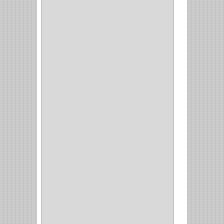
MP TOOLS
(5)
DEWALT
(18)
DAVINCI
(4)
CRAFTSMAN
(2)
GREAT NEC
(1)
3EN1
(1)
PRODUCTO NACIONAL
(119)
TITAN
(2)
MPTOOLS
(2)
(51)
CLAVILLO
(1)
CIERRA PUERTA
(3)
PASADOR
(1)
VIDRIO
(1)