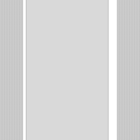
ESQUINERO
(1)
ESQUINAS MAGICAS
(3)
CUBIERTEROS
(4)
CONDIMENTEROS
(1)
CARRO LATERAL
(1)
CARRO BOTTELERO
(1)
CARRO ALACENA
(1)
CARRO
(2)
CANASTAS
(1)
CAMPANAS
(1)
BASURERAS
(4)
COPERO
(1)
AMORTIGUADOR
(1)
ALACENA
(5)