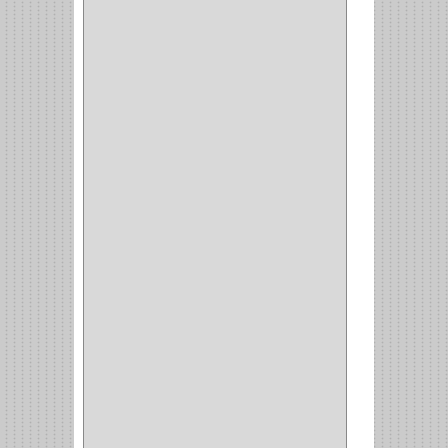
CERRADURA SEGURIDAD
(10)
ENTRADA ALCOBA
(4)
PUERTA PRINCIPAL
(15)
CERRADURA CERROJO
(1)
CERRADURA ALCOBA
(10)
CERRADURA CAJON
(14)
CERRADURA TRAMPA
(3)
MANIJAS CERRADURASS
(1)
CERROJOS
(11)
CERRADURA GUANTERA
(11)
CERRADURA ESCRITORIO
(10)
CERRADURA PUERTA
(19)