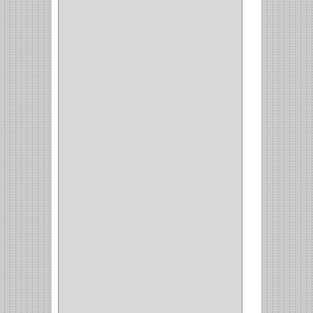
AMIG
(30)
BLUM
(3)
RANGER
(4)
FORTE
(12)
STANLEY
(19)
SENCO
(3)
VALDERRAMA
(1)
AEROCOLOR
(1)
DISCOVER
(4)
IRWIN
(18)
TIMBERLY
(1)
MAKITA
(7)
WELLDONE
(5)
IFEL
(1)
BAHCO
(3)
GRIVAL
(5)