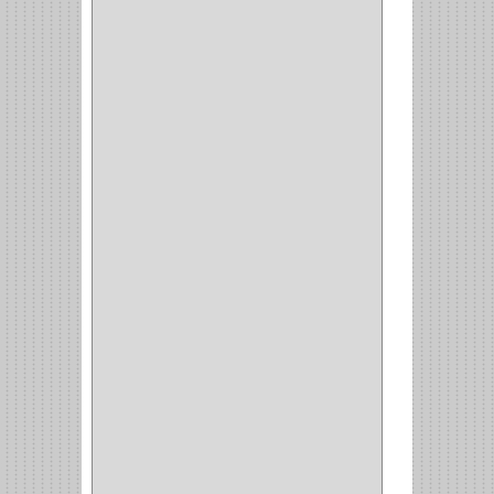
SCHLAGE
(36)
ARCEG
(1)
VARTA
(1)
DORCA
(1)
IDEACE
(27)
SEGUREX
(1)
EGRET
(1)
CISA
(10)
REJIPLAS
(6)
PERLES
(2)
MUNDIAL HUNTER
(1)
GUEPARDO
(1)
GALAXIE
(2)
INCOLMA
(2)
PEGASO
(2)
KINVARO
(1)