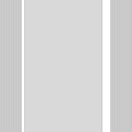
COCINA
(1)
CHAZOS
(1)
EMPAQUE
(1)
PISTOLA
(6)
BONETE
(1)
FRESA
(1)
CIERRA COPA
(1)
ARANDELAS
(1)
REPUESTOS
(1)
ANGULO
(1)
AMORTIGUADOR
(1)
AMARRE
(1)
CORCHO
(1)
ALFILER
(1)
ALDABILLA
(1)
MAGNETICA
(2)