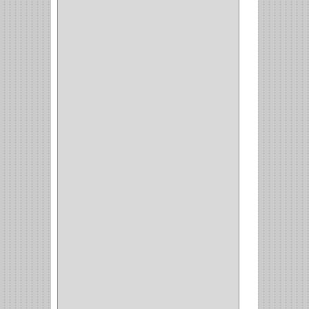
GYM
(4)
GENOVA
(2)
DOIMO
(1)
SALICE
(10)
MATABO
(1)
MEPLA
(2)
INROLA
(9)
ALIANCA
(5)
TORINO
(5)
HETTICH
(8)
CLASICC
(5)
GRASS
(7)
FEH
(13)
GATO
(17)
CONSUN
(1)