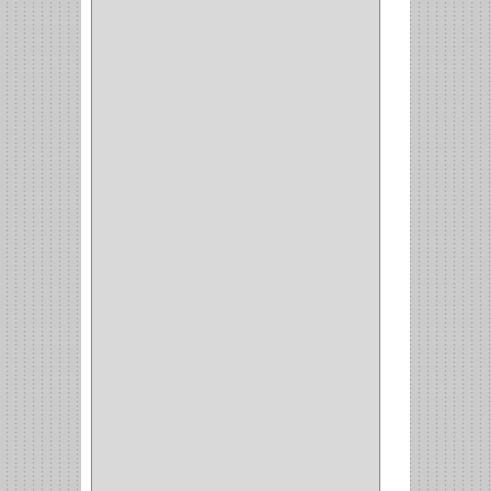
MUEBLE
(47)
COMUN
(21)
(220)
CILINDRO
(4)
PASADOR
(1)
CIERRA PUERTA
(4)
VITRINA
(1)
CAJON
(3)
OMBLIGO
(1)
GUANTERA
(2)
VITRINA OMBLIGO
(2)
CERRADURA VIDRIO
(4)
CERRADURA
SOBREPONER
(2)
CERRADURA MUEBLE
(18)
CERRADURA CILINDRICA
(6)