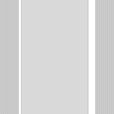
CORBATERO
(1)
BARRAS
(1)
ADAPTADOR
(3)
CLOSET
(11)
ZAPATERO
(1)
SOPORTE
(3)
MESA PLANCHA
(1)
VESTIDO
(1)
JOYERO
(1)
PANTALONERO
(4)
COCINA
(37)
TORNO
(1)
PLATOS
(1)
PORTATAPAS
(1)
PORTAPAPEL
(2)
PLATEROS
(2)