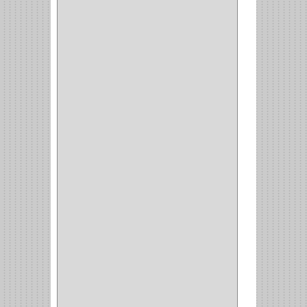
INVISIBLE
(7)
INTERIOR
(10)
INTEGRAL
(1)
OMEGA
(14)
PARCHE
(26)
TIPO PUERTA
(9)
GABINETE
(1)
EN T
(2)
DOBLE ACCION
(5)
GRADOS
(2)
135
(1)
107
(1)
BISAGRA
(3)
BIOMBO
(1)
BALINERA
(12)