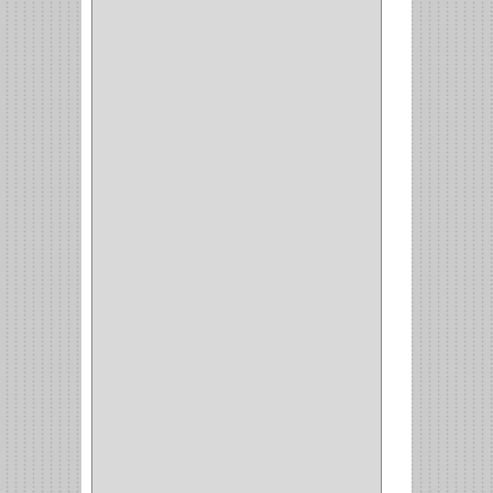
(73)
CIZALLAS
(1)
CEPILLO
(5)
CAJAS
(2)
BROCAS TUGTENO
(1)
BROCAS METAL
(1)
BROCAS
(26)
BROCA MURO
(3)
BROCA MADERA Y
LAMINA
(3)
BROCA TUGSTENO
(12)
BROCA VIDRIO
(1)
BROCA MADERA
(4)
BROCA MADERA
LAMINA
(2)