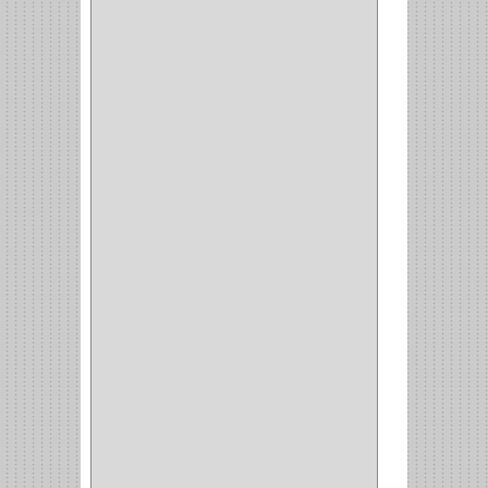
(14)
(1)
CANCAMO
(1)
(4)
CADENAS
(4)
(29)
CORRUGAS
(1)
PASADOR
(21)
PASADORES
(1)
BRAZOS
(4)
(25)
OFICINA
(11)
CORREDERAS
(11)
ACCESORIOS
(1)
COPERO
(1)