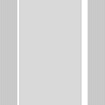
SAMET
(1)
FERRARI
(1)
AVENTO
(0)
INDUSTRIAS GR
(1)
ARTEBOTON
(1)
BRONCECOL
(27)
SAGOLA
(1)
JANA
(1)
SILVANIA
(1)
TOOLCRAFT
(5)
SH
(1)
QUALITA
(4)
VERA
(16)
BH
(1)
INAFER
(2)