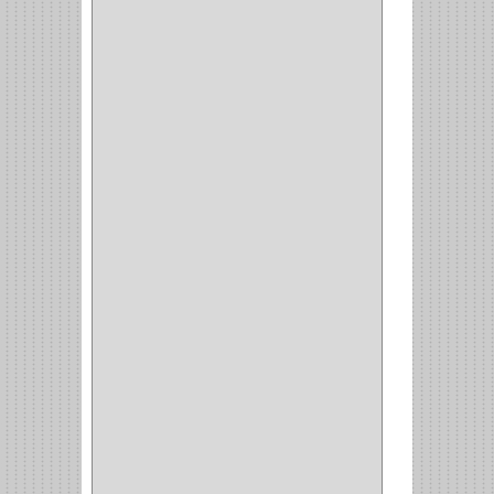
BROCAS MADERA
(1)
BISTURI
(8)
ALICATES
(22)
(49)
CAZUELAS
(10)
BOTONES
(38)
(4)
BROCHAS
(2)
(7)
ACOPLES
(1)
(35)
COMPRESOR
(1)
ACCESORIOS
(1)
REPUESTOS
(1)
NEUMATICA
(1)