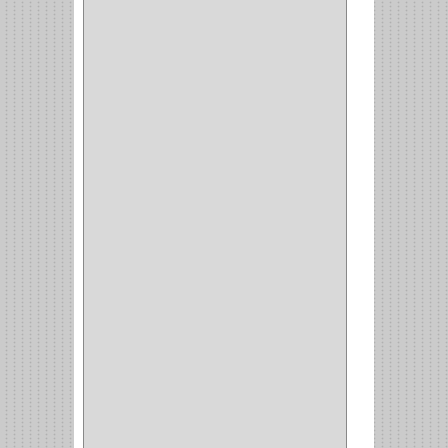
MOBILE
(16)
STAR
(7)
ARKA
(2)
INDUMA
(32)
BARTA
(1)
YALE
(32)
TESA
(2)
FUERTE
(24)
IMPAV
(3)
ELECTROCONTROL
(1)
TIMBERLINE
(1)
SURTEK
(1)
PRODUCTO IMPORTADO
(83)
RAYER
(1)
MC CASTI
(1)