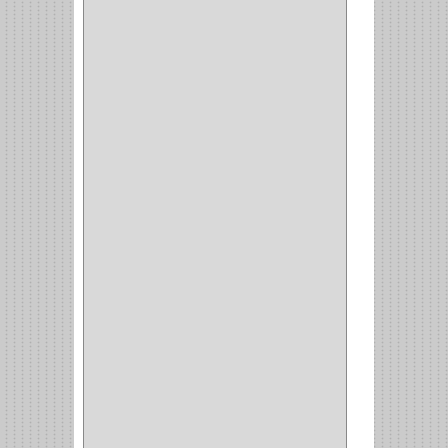
CLOSET
(7)
COCINA
(6)
BRAZOS
(6)
(34)
PULIDORA
(1)
TALADROS
(3)
CALADORA
(1)
ACCESORIOS
(5)
CUCHILLO
(2)
REPUESTO
(5)
CORTAVIDRIO
(1)
CORTABALDOSA
(1)
CORTA FRIO
(1)
CLAVADORA
(1)
(217)