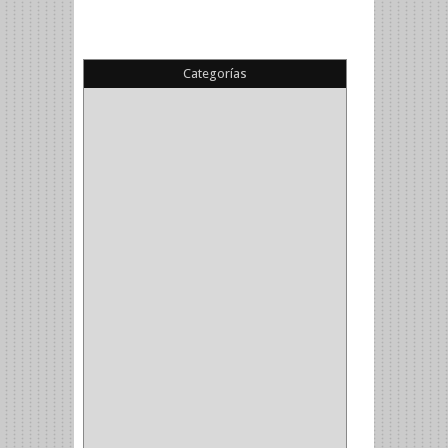
Categorías
(22)
(1)
(1)
(6)
PIEDRA COPA
(1)
CINTAS
(5)
ENMASCARAR
(1)
EMPAQUE
(1)
DOBLE FAZ
(2)
ANTIDESLIZANTE
(1)
(1)
(1)