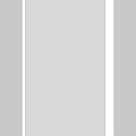
BANDEJA
(1)
(42)
ACCESORIOS
(8)
CORDON TELEFONO
(1)
CONVERTIDORES
(5)
CLAVIJAS
(1)
CINTAS
(1)
CANALETAS
(1)
CAJAS
(1)
CAJA
(1)
MULTITOMA
(1)
CABLE
(5)
BOTONES
(2)
BOMBILLO
(7)
ALAMBRE
(3)