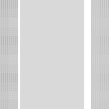
WEBBER
(1)
NEVERA
(1)
TIPO CASTELLANO
(1)
SEMI PARCHE
(14)
REDONDA
(1)
ACERO
(1)
VIDRIO
(9)
PIVOTE
(5)
PISO
(7)
PIANO
(2)
DOBLE ACCION ACERO
(3)
MAQUINA DE COSER
(2)
MALETIN
(1)
BISAGRAS
(1)
INVISIBLE TAMBOR
(6)