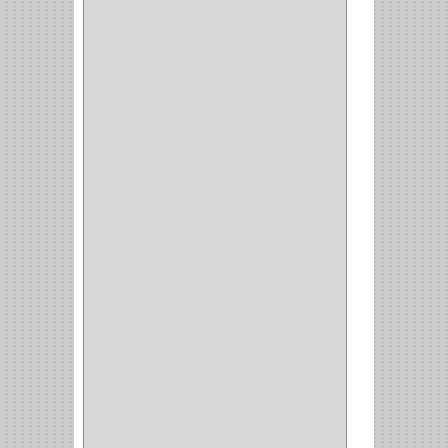
(2)
(8)
(850)
DURALOCK
(0)
BHOLER
(1)
HUNTER
(1)
BELLOTA
(1)
GREAT NECK
(1)
ACCURUDE
(1)
FGV
(1)
REPON
(1)
ITAKA
(2)
HYSSA
(1)
DUCASSE
(1)
DRAGON
(1)