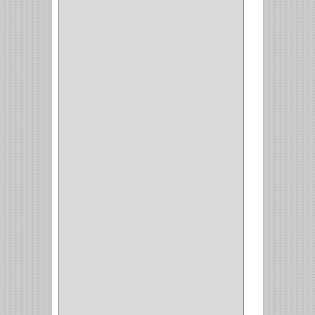
CERRADURA ESCRITRIO
(1)
CERRADURA INCRUSTAR
(12)
CERROJO
(9)
(3)
(70)
OFICINA
(1)
ACCESORIOS
(1)
TUBO
(2)
SOPORTE
(1)
RIEL
(1)
PERFILES
(2)
ACCESORIOS
(3)
CORREDERAS
LATERALES
(1)