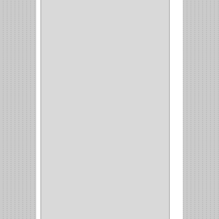
STERLING
(5)
SPAR
(2)
CLASIC
(3)
VERONA
(2)
NORTON
(1)
PRODUCTO IMPORTADO
Y NACIONAL
(54)
BEA
(1)
MORSE
(1)
3M
(1)
MASTER
(21)
SAFE
(34)
GEO
(7)
ELIS
(6)
CROIX
(8)
RABBIT
(1)