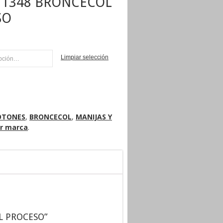
 1348 BRONCECOL
SO
Limpiar selección
NI
OTONES
,
BRONCECOL
,
MANIJAS Y
r marca
.
OL PROCESO”