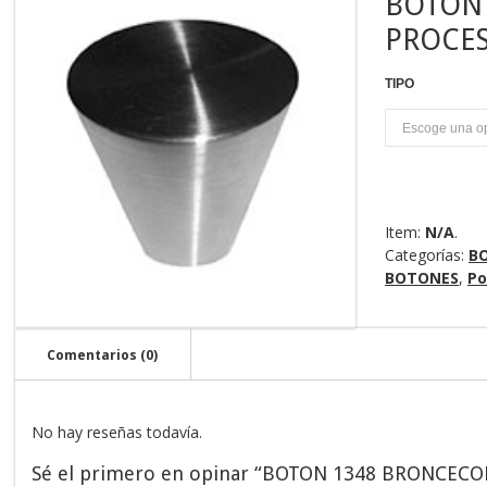
BOTON
PROCE
TIPO
U
Item:
N/A
.
Categorías:
B
BOTONES
,
Po
Comentarios (0)
No hay reseñas todavía.
Sé el primero en opinar “BOTON 1348 BRONCEC