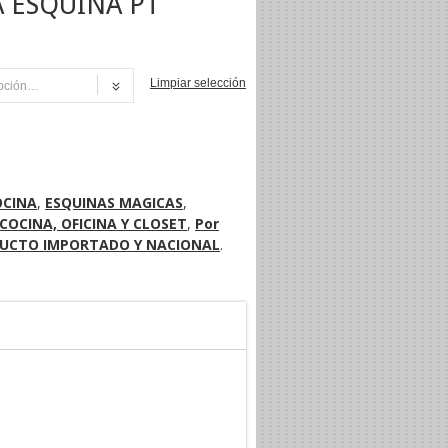
 ESQUINA PT
Limpiar selección
NI
OCINA
,
ESQUINAS MAGICAS
,
COCINA, OFICINA Y CLOSET
,
Por
UCTO IMPORTADO Y NACIONAL
.