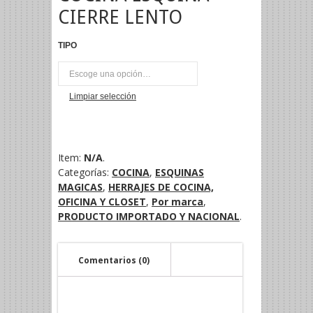
CIERRE LENTO
TIPO
UNI
Limpiar selección
Item:
N/A
.
Categorías:
COCINA
,
ESQUINAS
MAGICAS
,
HERRAJES DE COCINA,
OFICINA Y CLOSET
,
Por marca
,
PRODUCTO IMPORTADO Y NACIONAL
.
Comentarios (0)