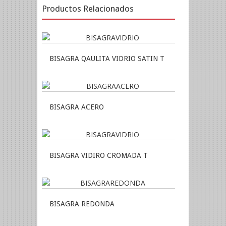
Productos Relacionados
BISAGRA QAULITA VIDRIO SATIN T
BISAGRA ACERO
BISAGRA VIDIRO CROMADA T
BISAGRA REDONDA