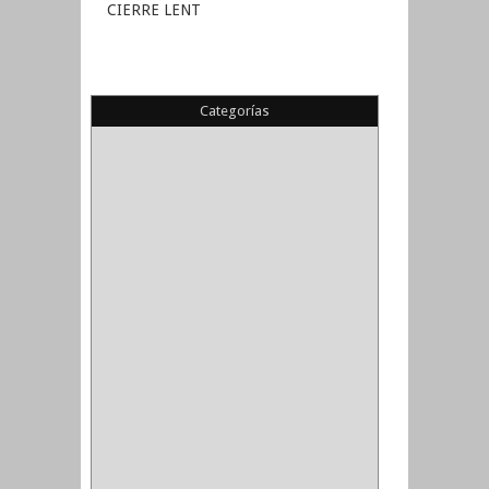
CIERRE LENT
Categorías
(22)
(1)
(1)
(6)
PIEDRA COPA
(1)
CINTAS
(5)
ENMASCARAR
(1)
EMPAQUE
(1)
DOBLE FAZ
(2)
ANTIDESLIZANTE
(1)
(1)